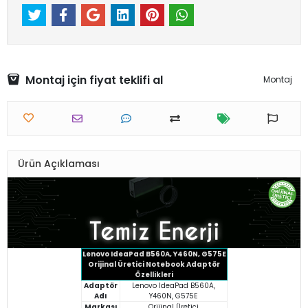
Montaj için fiyat teklifi al
Montaj
Ürün Açıklaması
Lenovo IdeaPad B560A, Y460N, G575E
Orijinal Üretici Notebook Adaptör
Özellikleri
Adaptör
Lenovo IdeaPad B560A,
Adı
Y460N, G575E
Markası
Orijinal Üretici