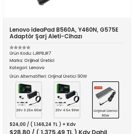
Lenovo ideaPad B560A, Y460N, G575E
Adaptör Şarj Aleti-Cihazı
Ürün Kodu:
LJRPBJR7
Marka:
Orijinal Üretici
Kategori:
Lenovo
Ürün Alternatifleri: Orijinal Üretici 90W
20V 3.25A 65W
20V 4.5A 90W
Orijinal Üretici
90W
$24,00
/ ( 1.146,24 TL ) + Kdv
$28,80
/ ( 1.375,49 TL ) Kdv Dahil