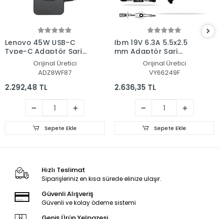
Lenovo 45W USB-C
Ibm 19V 6.3A 5.5x2.5
Type-C Adaptör Şarj
mm Adaptör Şarj
Aleti-Cihazı
Aleti-Cihazı
Orijinal Üretici
Orijinal Üretici
ADZ8WF87
VY66249F
2.292,48 TL
2.636,35 TL
Sepete Ekle
Sepete Ekle
Hızlı Teslimat
Siparişleriniz en kısa sürede elinize ulaşır.
Güvenli Alışveriş
Güvenli ve kolay ödeme sistemi
Geniş Ürün Yelpazesi