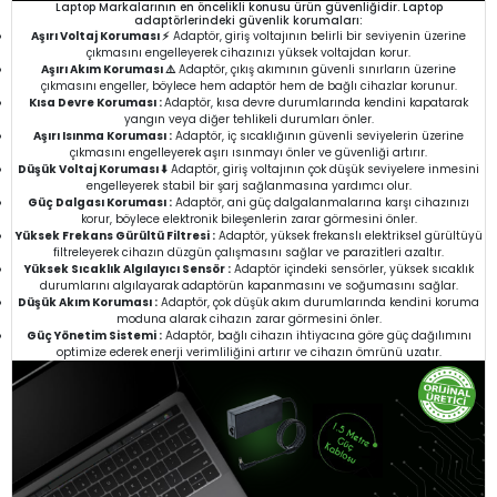
Laptop Markalarının en öncelikli konusu ürün güvenliğidir. Laptop
adaptörlerindeki güvenlik korumaları:
Aşırı Voltaj Koruması ⚡
Adaptör, giriş voltajının belirli bir seviyenin üzerine
çıkmasını engelleyerek cihazınızı yüksek voltajdan korur.
Aşırı Akım Koruması ⚠️
Adaptör, çıkış akımının güvenli sınırların üzerine
çıkmasını engeller, böylece hem adaptör hem de bağlı cihazlar korunur.
Kısa Devre Koruması :
Adaptör, kısa devre durumlarında kendini kapatarak
yangın veya diğer tehlikeli durumları önler.
Aşırı Isınma Koruması :
Adaptör, iç sıcaklığının güvenli seviyelerin üzerine
çıkmasını engelleyerek aşırı ısınmayı önler ve güvenliği artırır.
Düşük Voltaj Koruması ⬇️
Adaptör, giriş voltajının çok düşük seviyelere inmesini
engelleyerek stabil bir şarj sağlanmasına yardımcı olur.
Güç Dalgası Koruması :
Adaptör, ani güç dalgalanmalarına karşı cihazınızı
korur, böylece elektronik bileşenlerin zarar görmesini önler.
Yüksek Frekans Gürültü Filtresi :
Adaptör, yüksek frekanslı elektriksel gürültüyü
filtreleyerek cihazın düzgün çalışmasını sağlar ve parazitleri azaltır.
Yüksek Sıcaklık Algılayıcı Sensör :
Adaptör içindeki sensörler, yüksek sıcaklık
durumlarını algılayarak adaptörün kapanmasını ve soğumasını sağlar.
Düşük Akım Koruması :
Adaptör, çok düşük akım durumlarında kendini koruma
moduna alarak cihazın zarar görmesini önler.
Güç Yönetim Sistemi :
Adaptör, bağlı cihazın ihtiyacına göre güç dağılımını
optimize ederek enerji verimliliğini artırır ve cihazın ömrünü uzatır.