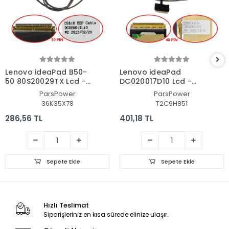
Lenovo ideaPad B50-
Lenovo ideaPad
50 80S20029TX Lcd -
DC020017D10 Lcd -
Ekran Data Flex Kablo
Ekran Data Flex Kablo
ParsPower
ParsPower
36K35X78
T2C9H851
286,56 TL
401,18 TL
Sepete Ekle
Sepete Ekle
Hızlı Teslimat
Siparişleriniz en kısa sürede elinize ulaşır.