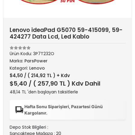
Lenovo ideaPad G5070 59-415099, 59-
424277 Data Lcd, Led Kablo
Ürün Kodu:
3P7T232O
Marka:
ParsPower
Kategori:
Lenovo
$4,50
/ ( 214,92 TL ) + Kdv
$5,40
/ ( 257,90 TL ) Kdv Dahil
48,14 TL 'den başlayan taksitlerle
Hafta Sonu Siparişleri, Pazartesi Günü
Kargolanır.
Depo Stok Bilgileri :
Sancaktepe Mağaza : 20