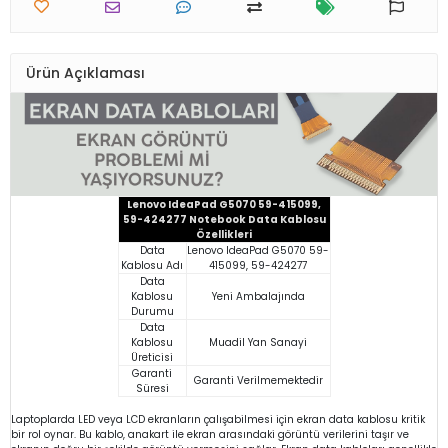
Ürün Açıklaması
Lenovo IdeaPad G5070 59-415099,
59-424277 Notebook Data Kablosu
Özellikleri
Data
Lenovo IdeaPad G5070 59-
Kablosu Adı
415099, 59-424277
Data
Kablosu
Yeni Ambalajında
Durumu
Data
Kablosu
Muadil Yan Sanayi
Üreticisi
Garanti
Garanti Verilmemektedir
Süresi
Laptoplarda LED veya LCD ekranların çalışabilmesi için ekran data kablosu kritik
bir rol oynar. Bu kablo, anakart ile ekran arasındaki görüntü verilerini taşır ve