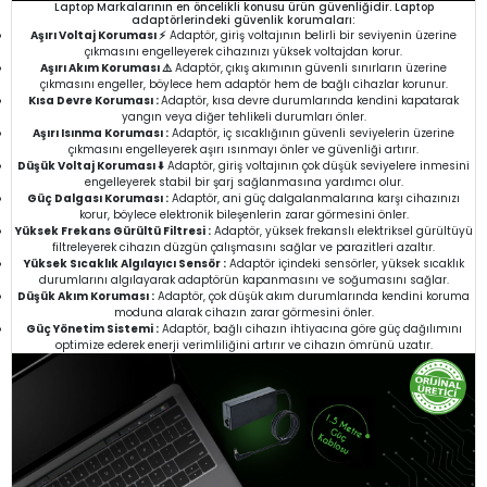
Laptop Markalarının en öncelikli konusu ürün güvenliğidir. Laptop
adaptörlerindeki güvenlik korumaları:
Aşırı Voltaj Koruması ⚡
Adaptör, giriş voltajının belirli bir seviyenin üzerine
çıkmasını engelleyerek cihazınızı yüksek voltajdan korur.
Aşırı Akım Koruması ⚠️
Adaptör, çıkış akımının güvenli sınırların üzerine
çıkmasını engeller, böylece hem adaptör hem de bağlı cihazlar korunur.
Kısa Devre Koruması :
Adaptör, kısa devre durumlarında kendini kapatarak
yangın veya diğer tehlikeli durumları önler.
Aşırı Isınma Koruması :
Adaptör, iç sıcaklığının güvenli seviyelerin üzerine
çıkmasını engelleyerek aşırı ısınmayı önler ve güvenliği artırır.
Düşük Voltaj Koruması ⬇️
Adaptör, giriş voltajının çok düşük seviyelere inmesini
engelleyerek stabil bir şarj sağlanmasına yardımcı olur.
Güç Dalgası Koruması :
Adaptör, ani güç dalgalanmalarına karşı cihazınızı
korur, böylece elektronik bileşenlerin zarar görmesini önler.
Yüksek Frekans Gürültü Filtresi :
Adaptör, yüksek frekanslı elektriksel gürültüyü
filtreleyerek cihazın düzgün çalışmasını sağlar ve parazitleri azaltır.
Yüksek Sıcaklık Algılayıcı Sensör :
Adaptör içindeki sensörler, yüksek sıcaklık
durumlarını algılayarak adaptörün kapanmasını ve soğumasını sağlar.
Düşük Akım Koruması :
Adaptör, çok düşük akım durumlarında kendini koruma
moduna alarak cihazın zarar görmesini önler.
Güç Yönetim Sistemi :
Adaptör, bağlı cihazın ihtiyacına göre güç dağılımını
optimize ederek enerji verimliliğini artırır ve cihazın ömrünü uzatır.