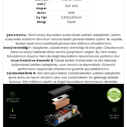
Volt /
20V 4.5A
Amper
Watt
90W
Uç Tipi
5,50x2,50mm
Rengi
Siyah
Çevre Dostu :
Temiz enerji kaynakları kullanılarak üretilen adaptörleri, üretim
sürecinden kullanım ömrünün sonuna kadar çevresel etkileri azaltır. Bu sayede,
karbon ayak izinizi azaltarak çevreye olan katkınızı artırabilirsiniz.
Enerji Verimliliği ⚡:
Adaptörler, yüksek enerji verimliliği ile öne çıkar. Cihazlarınızın
daha az enerji tüketerek daha verimli çalışmasını sağlar. Bu, hem enerji
faturalarınızı düşürür hem de doğal kaynakların korunmasına yardımcı olur.
Uzun Ömürlü ve Güvenilir ⏳:
Yüksek kaliteli malzemeler ve ileri teknoloji
kullanılarak üretilen adaptörler, uzun ömürlü ve dayanıklıdır. Güvenilir
performansı sayesinde cihazlarınızı güvenle şarj edebilirsiniz.
Sürdürülebilirlik ♻️:
Geri dönüştürülebilir malzemelerden üretilen adaptörler,
çevre dostu bir tercih olmanın yanı sıra sürdürülebilir bir geleceğe katkıda
bulunur. Atık miktarını azaltır ve doğal kaynakların korunmasını destekler.