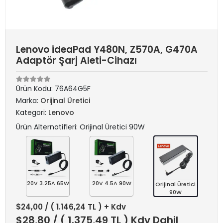
Lenovo ideaPad Y480N, Z570A, G470A
Adaptör Şarj Aleti-Cihazı
Ürün Kodu:
76A64G5F
Marka:
Orijinal Üretici
Kategori:
Lenovo
Ürün Alternatifleri: Orijinal Üretici 90W
20V 3.25A 65W
20V 4.5A 90W
Orijinal Üretici
90W
$24,00
/ ( 1.146,24 TL ) + Kdv
$28,80
/ ( 1.375,49 TL ) Kdv Dahil