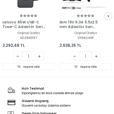
Lenovo 45W USB-C
Ibm 19V 6.3A 5.5x2.5
Type-C Adaptör Şarj
mm Adaptör Şarj
Aleti-Cihazı
Aleti-Cihazı
Orijinal Üretici
Orijinal Üretici
ADZ8WF87
VY66249F
2.292,48 TL
2.636,35 TL
Sepete Ekle
Sepete Ekle
Hızlı Teslimat
Siparişleriniz en kısa sürede elinize ulaşır.
Güvenli Alışveriş
Güvenli ve kolay ödeme sistemi
Geniş Ürün Yelpazesi