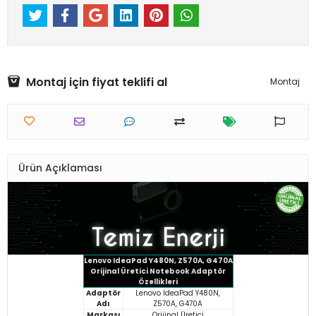
Montaj için fiyat teklifi al
Montaj
Ürün Açıklaması
Lenovo IdeaPad Y480N, Z570A, G470A
Orijinal Üretici Notebook Adaptör
Özellikleri
Adaptör
Lenovo IdeaPad Y480N,
Adı
Z570A, G470A
Markası
Orijinal Üretici