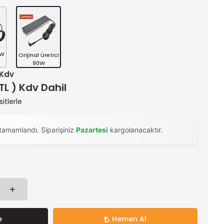
0W
Orijinal Üretici
90W
 Kdv
 TL ) Kdv Dahil
itlerle
tamamlandı. Siparişiniz
Pazartesi
kargolanacaktır.
e
Hemen Al