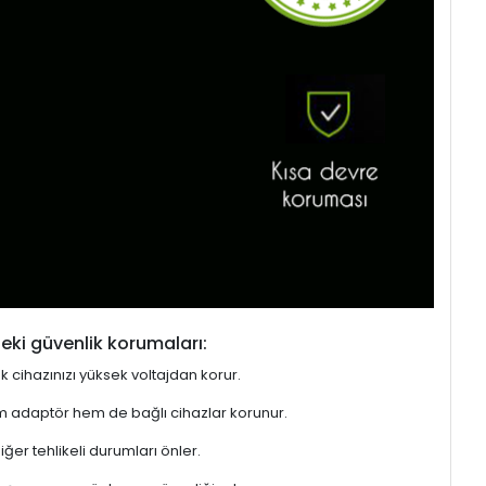
eki güvenlik korumaları:
ek cihazınızı yüksek voltajdan korur.
hem adaptör hem de bağlı cihazlar korunur.
er tehlikeli durumları önler.