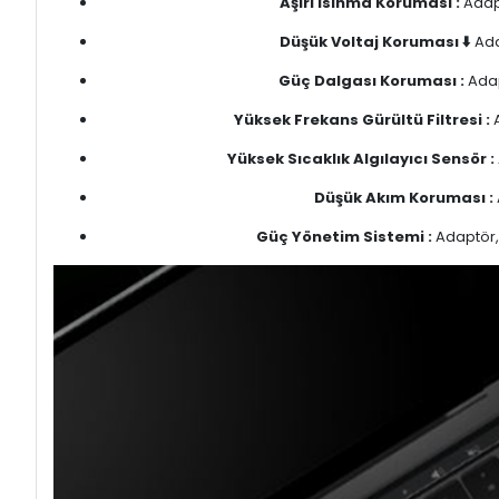
Aşırı Isınma Koruması :
Adapt
Düşük Voltaj Koruması ⬇️
Ada
Güç Dalgası Koruması :
Adap
Yüksek Frekans Gürültü Filtresi :
A
Yüksek Sıcaklık Algılayıcı Sensör :
Düşük Akım Koruması :
Güç Yönetim Sistemi :
Adaptör, 