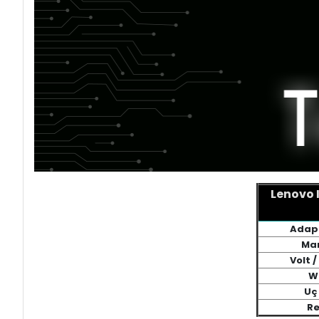
Lenovo 
Adapt
Mar
Volt 
W
Uç 
Re