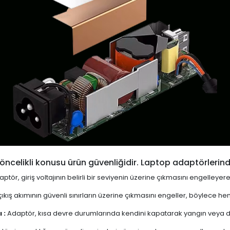
öncelikli konusu ürün güvenliğidir. Laptop adaptörlerind
ptör, giriş voltajının belirli bir seviyenin üzerine çıkmasını engelleyer
ıkış akımının güvenli sınırların üzerine çıkmasını engeller, böylece 
 :
Adaptör, kısa devre durumlarında kendini kapatarak yangın veya diğ