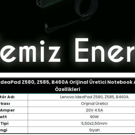
IdeaPad Z580, Z585, B460A Orijinal Üretici Notebook
Özellikleri
ör Adı
Lenovo IdeaPad Z580, Z585, B460A
kası
Orijinal Üretici
/ Amper
20V 4.5A
att
90W
Tipi
5,50x2,50mm
ngi
Siyah