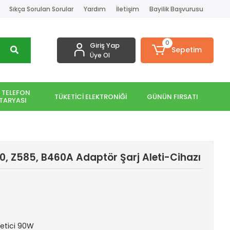
Sıkça Sorulan Sorular
Yardım
İletişim
Bayilik Başvurusu
0
Giriş Yap
Sepetim
Üye Ol
 TELEFON
TÜKETİCİ ELEKTRONİĞİ
GÜNÜN FIRSATI
TARYASI
, Z585, B460A Adaptör Şarj Aleti-Cihazı
Üretici 90W