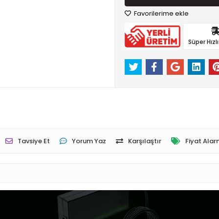
Favorilerime ekle
Süper Hızl
Tavsiye Et
Yorum Yaz
Karşılaştır
Fiyat Alar