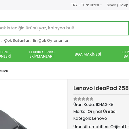
TRY - Türk Lirası
Sipariş Takip
r
,
Çok Satanlar
,
En Çok Oylananlar
ORK -
TEKNİK SERVİS
CEP
BGA MAKİNESİ
NLERİ
EKİPMANLARI
BA
novo
Lenovo ideaPad Z580
Ürün Kodu:
1KNAGIK8
Marka:
Orijinal Üretici
Kategori:
Lenovo
Ürün Alternatifleri: Orijinal 