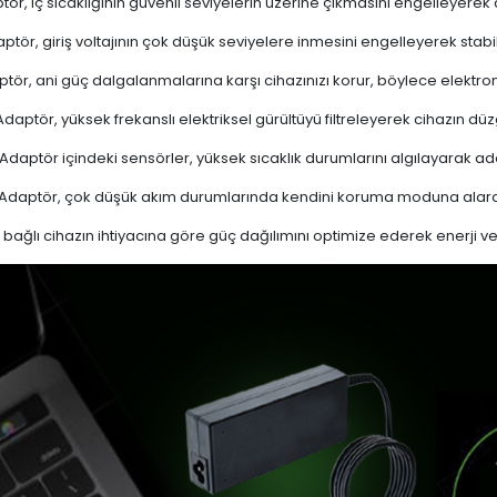
ör, iç sıcaklığının güvenli seviyelerin üzerine çıkmasını engelleyerek aşı
ptör, giriş voltajının çok düşük seviyelere inmesini engelleyerek stabi
tör, ani güç dalgalanmalarına karşı cihazınızı korur, böylece elektron
daptör, yüksek frekanslı elektriksel gürültüyü filtreleyerek cihazın düz
Adaptör içindeki sensörler, yüksek sıcaklık durumlarını algılayarak 
Adaptör, çok düşük akım durumlarında kendini koruma moduna alarak
bağlı cihazın ihtiyacına göre güç dağılımını optimize ederek enerji verim