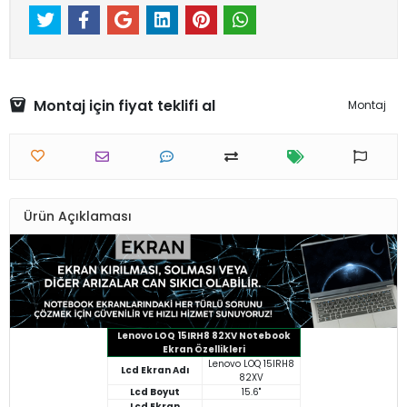
Montaj için fiyat teklifi al
Montaj
Ürün Açıklaması
Lenovo LOQ 15IRH8 82XV Notebook
Ekran Özellikleri
Lenovo LOQ 15IRH8
Lcd Ekran Adı
82XV
Lcd Boyut
15.6"
Lcd Ekran