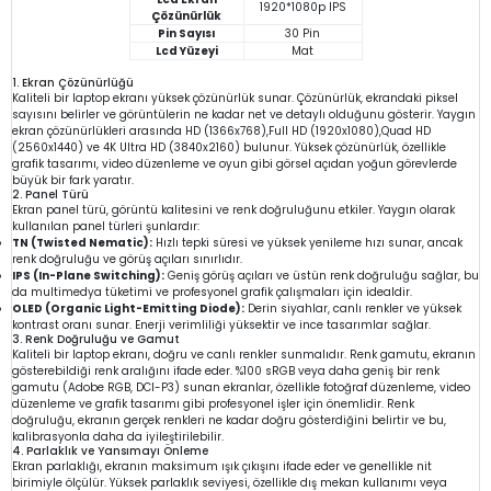
1920*1080p IPS
Çözünürlük
Pin Sayısı
30 Pin
Lcd Yüzeyi
Mat
1. Ekran Çözünürlüğü
Kaliteli bir laptop ekranı yüksek çözünürlük sunar. Çözünürlük, ekrandaki piksel
sayısını belirler ve görüntülerin ne kadar net ve detaylı olduğunu gösterir. Yaygın
ekran çözünürlükleri arasında HD (1366x768),Full HD (1920x1080),Quad HD
(2560x1440) ve 4K Ultra HD (3840x2160) bulunur. Yüksek çözünürlük, özellikle
grafik tasarımı, video düzenleme ve oyun gibi görsel açıdan yoğun görevlerde
büyük bir fark yaratır.
2. Panel Türü
Ekran panel türü, görüntü kalitesini ve renk doğruluğunu etkiler. Yaygın olarak
kullanılan panel türleri şunlardır:
TN (Twisted Nematic):
Hızlı tepki süresi ve yüksek yenileme hızı sunar, ancak
renk doğruluğu ve görüş açıları sınırlıdır.
IPS (In-Plane Switching):
Geniş görüş açıları ve üstün renk doğruluğu sağlar, bu
da multimedya tüketimi ve profesyonel grafik çalışmaları için idealdir.
OLED (Organic Light-Emitting Diode):
Derin siyahlar, canlı renkler ve yüksek
kontrast oranı sunar. Enerji verimliliği yüksektir ve ince tasarımlar sağlar.
3. Renk Doğruluğu ve Gamut
Kaliteli bir laptop ekranı, doğru ve canlı renkler sunmalıdır. Renk gamutu, ekranın
gösterebildiği renk aralığını ifade eder. %100 sRGB veya daha geniş bir renk
gamutu (Adobe RGB, DCI-P3) sunan ekranlar, özellikle fotoğraf düzenleme, video
düzenleme ve grafik tasarımı gibi profesyonel işler için önemlidir. Renk
doğruluğu, ekranın gerçek renkleri ne kadar doğru gösterdiğini belirtir ve bu,
kalibrasyonla daha da iyileştirilebilir.
4. Parlaklık ve Yansımayı Önleme
Ekran parlaklığı, ekranın maksimum ışık çıkışını ifade eder ve genellikle nit
birimiyle ölçülür. Yüksek parlaklık seviyesi, özellikle dış mekan kullanımı veya