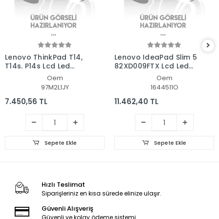
Lenovo ThinkPad T14,
Lenovo IdeaPad Slim 5
T14s, P14s Lcd Led
82XD009FTX Lcd Led
Ekran - Panel
Ekran - Panel
Oem
Oem
97M2L1JY
1644511O
7.450,56 TL
11.462,40 TL
Sepete Ekle
Sepete Ekle
Hızlı Teslimat
Siparişleriniz en kısa sürede elinize ulaşır.
Güvenli Alışveriş
Güvenli ve kolay ödeme sistemi