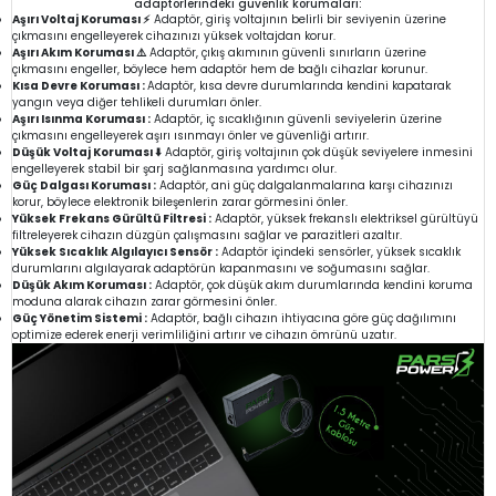
adaptörlerindeki güvenlik korumaları:
Aşırı Voltaj Koruması ⚡
Adaptör, giriş voltajının belirli bir seviyenin üzerine
çıkmasını engelleyerek cihazınızı yüksek voltajdan korur.
Aşırı Akım Koruması ⚠️
Adaptör, çıkış akımının güvenli sınırların üzerine
çıkmasını engeller, böylece hem adaptör hem de bağlı cihazlar korunur.
Kısa Devre Koruması :
Adaptör, kısa devre durumlarında kendini kapatarak
yangın veya diğer tehlikeli durumları önler.
Aşırı Isınma Koruması :
Adaptör, iç sıcaklığının güvenli seviyelerin üzerine
çıkmasını engelleyerek aşırı ısınmayı önler ve güvenliği artırır.
Düşük Voltaj Koruması ⬇️
Adaptör, giriş voltajının çok düşük seviyelere inmesini
engelleyerek stabil bir şarj sağlanmasına yardımcı olur.
Güç Dalgası Koruması :
Adaptör, ani güç dalgalanmalarına karşı cihazınızı
korur, böylece elektronik bileşenlerin zarar görmesini önler.
Yüksek Frekans Gürültü Filtresi :
Adaptör, yüksek frekanslı elektriksel gürültüyü
filtreleyerek cihazın düzgün çalışmasını sağlar ve parazitleri azaltır.
Yüksek Sıcaklık Algılayıcı Sensör :
Adaptör içindeki sensörler, yüksek sıcaklık
durumlarını algılayarak adaptörün kapanmasını ve soğumasını sağlar.
Düşük Akım Koruması :
Adaptör, çok düşük akım durumlarında kendini koruma
moduna alarak cihazın zarar görmesini önler.
Güç Yönetim Sistemi :
Adaptör, bağlı cihazın ihtiyacına göre güç dağılımını
optimize ederek enerji verimliliğini artırır ve cihazın ömrünü uzatır.