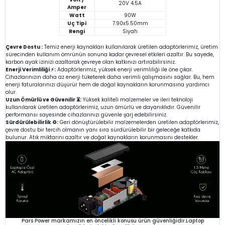
20V 4.5A
Amper
Watt
90W
Uç Tipi
7.90x5.50mm
Rengi
Siyah
Çevre Dostu :
Temiz enerji kaynakları kullanılarak üretilen adaptörlerimiz, üretim
sürecinden kullanım ömrünün sonuna kadar çevresel etkileri azaltır. Bu sayede,
karbon ayak izinizi azaltarak çevreye olan katkınızı artırabilirsiniz.
Enerji Verimliliği ⚡:
Adaptörlerimiz, yüksek enerji verimliliği ile öne çıkar.
Cihazlarınızın daha az enerji tüketerek daha verimli çalışmasını sağlar. Bu, hem
enerji faturalarınızı düşürür hem de doğal kaynakların korunmasına yardımcı
olur.
Uzun Ömürlü ve Güvenilir ⏳:
Yüksek kaliteli malzemeler ve ileri teknoloji
kullanılarak üretilen adaptörlerimiz, uzun ömürlü ve dayanıklıdır. Güvenilir
performansı sayesinde cihazlarınızı güvenle şarj edebilirsiniz.
Sürdürülebilirlik ♻️:
Geri dönüştürülebilir malzemelerden üretilen adaptörlerimiz,
çevre dostu bir tercih olmanın yanı sıra sürdürülebilir bir geleceğe katkıda
bulunur. Atık miktarını azaltır ve doğal kaynakların korunmasını destekler.
Pars Power markamızın en öncelikli konusu ürün güvenliğidir.Laptop