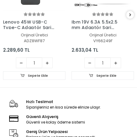
Lenovo 45W USB-C
Ibm 19V 6.3A 5.5x2.5
Type-C Adaptör Şarj
mm Adaptör Şarj
Aleti-Cihazı
Aleti-Cihazı
Orijinal Üretici
Orijinal Üretici
ADZ8WF87
VY66249F
2.289,60 TL
2.633,04 TL
Sepete Ekle
Sepete Ekle
Hızlı Teslimat
Siparişleriniz en kısa sürede elinize ulaşır.
Güvenli Alışveriş
Güvenli ve kolay ödeme sistemi
Geniş Ürün Yelpazesi