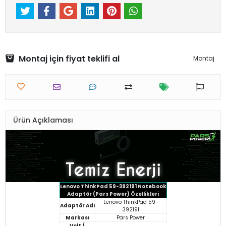
Montaj için fiyat teklifi al
Montaj
Ürün Açıklaması
Lenovo ThinkPad 59-392191 Notebook
Adaptör (Pars Power) Özellikleri
Lenovo ThinkPad 59-
Adaptör Adı
392191
Markası
Pars Power
Volt /