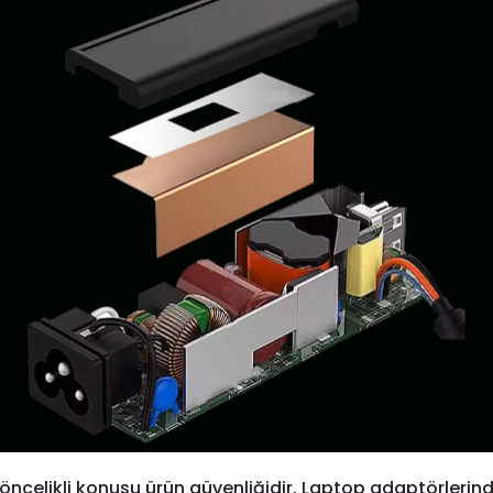
öncelikli konusu ürün güvenliğidir. Laptop adaptörlerind