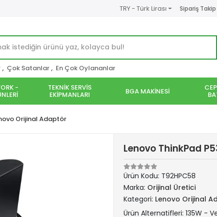
TRY - Türk Lirası
Sipariş Takip
r
,
Çok Satanlar
,
En Çok Oylananlar
ORK -
TEKNİK SERVİS
CEP
BGA MAKİNESİ
NLERİ
EKİPMANLARI
BA
novo Orijinal Adaptör
Lenovo ThinkPad P53
Ürün Kodu:
T92HPC58
Marka:
Orijinal Üretici
Kategori:
Lenovo Orijinal A
Ürün Alternatifleri: 135W - Ver