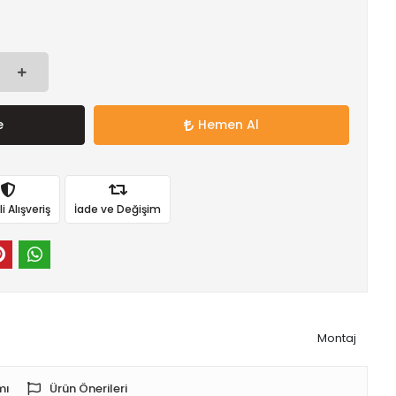
e
Hemen Al
 Alışveriş
İade ve Değişim
Montaj
mı
Ürün Önerileri