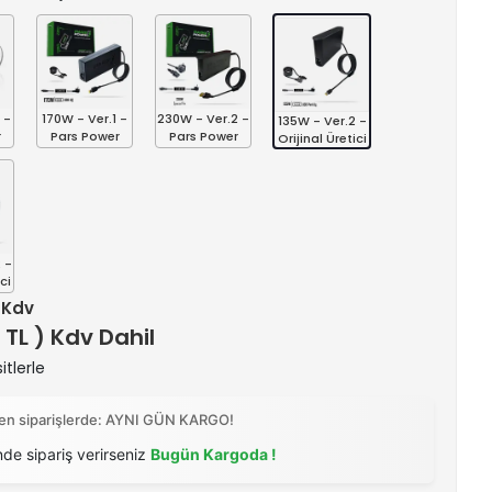
 -
170W - Ver.1 -
230W - Ver.2 -
135W - Ver.2 -
r
Pars Power
Pars Power
Orijinal Üretici
 -
ci
+ Kdv
 TL ) Kdv Dahil
itlerle
ilen siparişlerde: AYNI GÜN KARGO!
nde sipariş verirseniz
Bugün Kargoda !