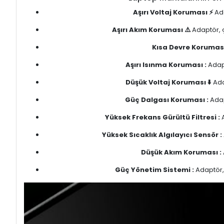
Aşırı Voltaj Koruması ⚡
Ada
Aşırı Akım Koruması ⚠️
Adaptör, ç
Kısa Devre Koruması
Aşırı Isınma Koruması :
Adapt
Düşük Voltaj Koruması ⬇️
Ada
Güç Dalgası Koruması :
Adap
Yüksek Frekans Gürültü Filtresi :
A
Yüksek Sıcaklık Algılayıcı Sensör :
Düşük Akım Koruması :
Güç Yönetim Sistemi :
Adaptör, 