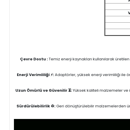
Çevre Dostu :
Temiz enerji kaynakları kullanılarak üretile
Enerji Verimliliği ⚡:
Adaptörler, yüksek enerji verimliliği ile
Uzun Ömürlü ve Güvenilir ⏳:
Yüksek kaliteli malzemeler ve il
Sürdürülebilirlik ♻️:
Geri dönüştürülebilir malzemelerden üret