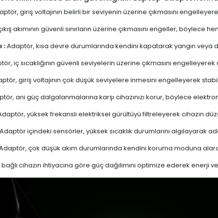
ptör, giriş voltajının belirli bir seviyenin üzerine çıkmasını engelleyer
ıkış akımının güvenli sınırların üzerine çıkmasını engeller, böylece 
 :
Adaptör, kısa devre durumlarında kendini kapatarak yangın veya diğ
ör, iç sıcaklığının güvenli seviyelerin üzerine çıkmasını engelleyerek aşı
ptör, giriş voltajının çok düşük seviyelere inmesini engelleyerek stabi
tör, ani güç dalgalanmalarına karşı cihazınızı korur, böylece elektron
daptör, yüksek frekanslı elektriksel gürültüyü filtreleyerek cihazın düz
Adaptör içindeki sensörler, yüksek sıcaklık durumlarını algılayarak 
Adaptör, çok düşük akım durumlarında kendini koruma moduna alarak
bağlı cihazın ihtiyacına göre güç dağılımını optimize ederek enerji verim