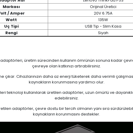
Adaptör Adı
Lenovo ThinkPad P53
Markası
Orijinal Üretici
Volt / Amper
20V 6.75A
Watt
135W
Uç Tipi
USB Tip - Slim Kasa
Rengi
Siyah
n adaptörleri, üretim sürecinden kullanım ömrünün sonuna kadar çevrese
çevreye olan katkınızı artırabilirsiniz.
 öne çıkar. Cihazlarınızın daha az enerji tüketerek daha verimli çalışma
kaynakların korunmasına yardımcı olur.
eri teknoloji kullanılarak üretilen adaptörler, uzun ömürlü ve dayanıkl
edebilirsiniz.
ilen adaptörler, çevre dostu bir tercih olmanın yanı sıra sürdürülebili
kaynakların korunmasını destekler.