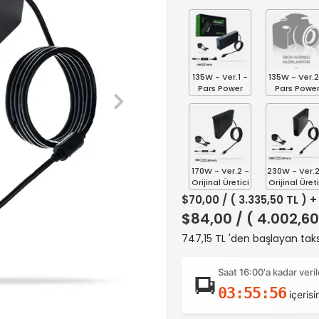
135W - Ver.1 -
135W - Ver.2
Pars Power
Pars Powe
170W - Ver.2 -
230W - Ver.2
Orijinal Üretici
Orijinal Üreti
$70,00
/ ( 3.335,50 TL ) 
$84,00
/ ( 4.002,60
747,15 TL 'den başlayan taks
Saat 16:00'a kadar ver
03:55:55
içerisi