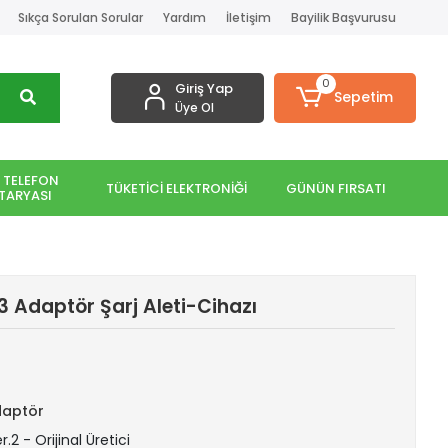
Sıkça Sorulan Sorular
Yardım
İletişim
Bayilik Başvurusu
0
Giriş Yap
Sepetim
Üye Ol
 TELEFON
TÜKETİCİ ELEKTRONİĞİ
GÜNÜN FIRSATI
TARYASI
 Adaptör Şarj Aleti-Cihazı
daptör
.2 - Orijinal Üretici