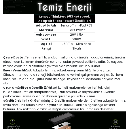
Lenovo ThinkPad P53 Notebook
Adaptör (Pars Power) Özellikleri
Adaptör Adı
Lenovo ThinkPad P53
Markası
Pars Power
Volt / Amper
20V 11.5A
Watt
230W
Uç Tipi
USB Tip - Slim Kasa
Rengi
Siyah
Çevre Dostu :
Temiz enerji kaynakları kullanılarak üretilen adaptörlerimiz, üretim
sürecinden kullanım ömrünün sonuna kadar çevresel etkileri azaltır. Bu sayede,
karbon ayak izinizi azaltarak çevreye olan katkınızı artırabilirsiniz.
Enerji Verimliliği ⚡:
Adaptörlerimiz, yüksek enerji verimliliği ile öne çıkar.
Cihazlarınızın daha az enerji tüketerek daha verimli çalışmasını sağlar. Bu, hem
enerji faturalarınızı düşürür hem de doğal kaynakların korunmasına yardımcı
olur.
Uzun Ömürlü ve Güvenilir ⏳:
Yüksek kaliteli malzemeler ve ileri teknoloji
kullanılarak üretilen adaptörlerimiz, uzun ömürlü ve dayanıklıdır. Güvenilir
performansı sayesinde cihazlarınızı güvenle şarj edebilirsiniz.
Sürdürülebilirlik ♻️:
Geri dönüştürülebilir malzemelerden üretilen adaptörlerimiz,
çevre dostu bir tercih olmanın yanı sıra sürdürülebilir bir geleceğe katkıda
bulunur. Atık miktarını azaltır ve doğal kaynakların korunmasını destekler.