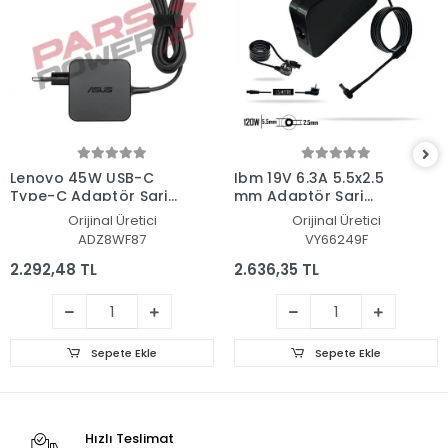
Lenovo 45W USB-C
Ibm 19V 6.3A 5.5x2.5
Type-C Adaptör Şarj
mm Adaptör Şarj
Aleti-Cihazı
Aleti-Cihazı
Orijinal Üretici
Orijinal Üretici
ADZ8WF87
VY66249F
2.292,48 TL
2.636,35 TL
Sepete Ekle
Sepete Ekle
Hızlı Teslimat