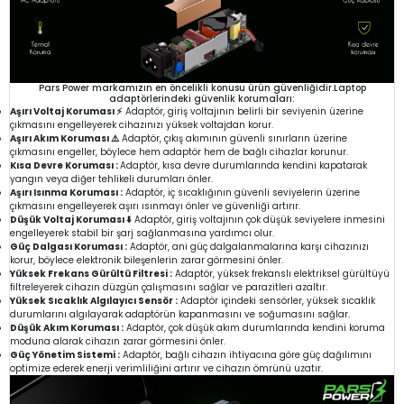
Pars Power markamızın en öncelikli konusu ürün güvenliğidir.Laptop
adaptörlerindeki güvenlik korumaları:
Aşırı Voltaj Koruması ⚡
Adaptör, giriş voltajının belirli bir seviyenin üzerine
çıkmasını engelleyerek cihazınızı yüksek voltajdan korur.
Aşırı Akım Koruması ⚠️
Adaptör, çıkış akımının güvenli sınırların üzerine
çıkmasını engeller, böylece hem adaptör hem de bağlı cihazlar korunur.
Kısa Devre Koruması :
Adaptör, kısa devre durumlarında kendini kapatarak
yangın veya diğer tehlikeli durumları önler.
Aşırı Isınma Koruması :
Adaptör, iç sıcaklığının güvenli seviyelerin üzerine
çıkmasını engelleyerek aşırı ısınmayı önler ve güvenliği artırır.
Düşük Voltaj Koruması ⬇️
Adaptör, giriş voltajının çok düşük seviyelere inmesini
engelleyerek stabil bir şarj sağlanmasına yardımcı olur.
Güç Dalgası Koruması :
Adaptör, ani güç dalgalanmalarına karşı cihazınızı
korur, böylece elektronik bileşenlerin zarar görmesini önler.
Yüksek Frekans Gürültü Filtresi :
Adaptör, yüksek frekanslı elektriksel gürültüyü
filtreleyerek cihazın düzgün çalışmasını sağlar ve parazitleri azaltır.
Yüksek Sıcaklık Algılayıcı Sensör :
Adaptör içindeki sensörler, yüksek sıcaklık
durumlarını algılayarak adaptörün kapanmasını ve soğumasını sağlar.
Düşük Akım Koruması :
Adaptör, çok düşük akım durumlarında kendini koruma
moduna alarak cihazın zarar görmesini önler.
Güç Yönetim Sistemi :
Adaptör, bağlı cihazın ihtiyacına göre güç dağılımını
optimize ederek enerji verimliliğini artırır ve cihazın ömrünü uzatır.