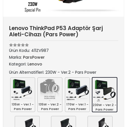
Lenovo ThinkPad P53 Adaptör Şarj
Aleti-Cihazı (Pars Power)
Ürün Kodu:
411ZV987
Marka:
ParsPower
Kategori:
Lenovo
Ürün Alternatifleri: 230W - Ver.2 - Pars Power
135W - Ver.1 -
135W - Ver.2 -
170W - Ver.1 -
230W - Ver.2 -
Pars Power
Pars Power
Pars Power
Pars Power