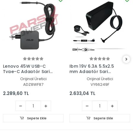
Lenovo 45W USB-C
Ibm 19V 6.3A 5.5x2.5
Type-C Adaptör Şarj
mm Adaptör Şarj
Aleti-Cihazı
Aleti-Cihazı
Orijinal Üretici
Orijinal Üretici
ADZ8WF87
VY66249F
2.289,60 TL
2.633,04 TL
Sepete Ekle
Sepete Ekle