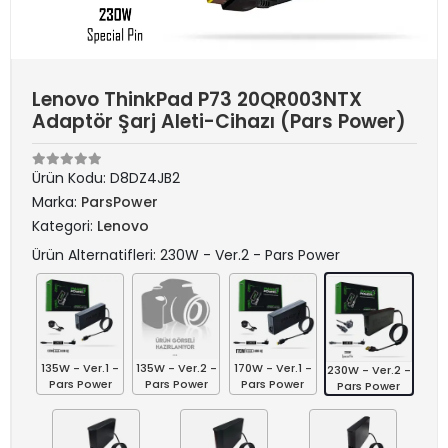
Lenovo ThinkPad P73 20QR003NTX
Adaptör Şarj Aleti-Cihazı (Pars Power)
Ürün Kodu:
D8DZ4JB2
Marka:
ParsPower
Kategori:
Lenovo
Ürün Alternatifleri: 230W - Ver.2 - Pars Power
135W - Ver.1 -
135W - Ver.2 -
170W - Ver.1 -
230W - Ver.2 -
Pars Power
Pars Power
Pars Power
Pars Power