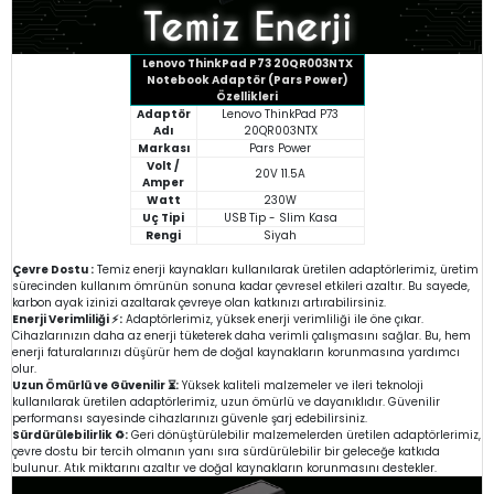
Lenovo ThinkPad P73 20QR003NTX
Notebook Adaptör (Pars Power)
Özellikleri
Adaptör
Lenovo ThinkPad P73
Adı
20QR003NTX
Markası
Pars Power
Volt /
20V 11.5A
Amper
Watt
230W
Uç Tipi
USB Tip - Slim Kasa
Rengi
Siyah
Çevre Dostu :
Temiz enerji kaynakları kullanılarak üretilen adaptörlerimiz, üretim
sürecinden kullanım ömrünün sonuna kadar çevresel etkileri azaltır. Bu sayede,
karbon ayak izinizi azaltarak çevreye olan katkınızı artırabilirsiniz.
Enerji Verimliliği ⚡:
Adaptörlerimiz, yüksek enerji verimliliği ile öne çıkar.
Cihazlarınızın daha az enerji tüketerek daha verimli çalışmasını sağlar. Bu, hem
enerji faturalarınızı düşürür hem de doğal kaynakların korunmasına yardımcı
olur.
Uzun Ömürlü ve Güvenilir ⏳:
Yüksek kaliteli malzemeler ve ileri teknoloji
kullanılarak üretilen adaptörlerimiz, uzun ömürlü ve dayanıklıdır. Güvenilir
performansı sayesinde cihazlarınızı güvenle şarj edebilirsiniz.
Sürdürülebilirlik ♻️:
Geri dönüştürülebilir malzemelerden üretilen adaptörlerimiz,
çevre dostu bir tercih olmanın yanı sıra sürdürülebilir bir geleceğe katkıda
bulunur. Atık miktarını azaltır ve doğal kaynakların korunmasını destekler.