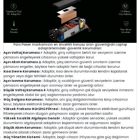
Pars Power markamızın en öncelikli konusu ürün güvenliğidir.Laptop
adaptörlerindeki güvenlik korumaları:
Aşırı Voltaj Koruması ⚡
Adaptör, giriş voltajının belirli bir seviyenin üzerine
çıkmasını engelleyerek cihazınızı yüksek voltajdan korur.
Aşırı Akım Koruması ⚠️
Adaptör, çıkış akımının güvenli sınırların üzerine
çıkmasını engeller, böylece hem adaptör hem de bağlı cihazlar korunur.
Kısa Devre Koruması :
Adaptör, kısa devre durumlarında kendini kapatarak
yangın veya diğer tehlikeli durumları önler.
Aşırı Isınma Koruması :
Adaptör, iç sıcaklığının güvenli seviyelerin üzerine
çıkmasını engelleyerek aşırı ısınmayı önler ve güvenliği artırır.
Düşük Voltaj Koruması ⬇️
Adaptör, giriş voltajının çok düşük seviyelere inmesini
engelleyerek stabil bir şarj sağlanmasına yardımcı olur.
Güç Dalgası Koruması :
Adaptör, ani güç dalgalanmalarına karşı cihazınızı
korur, böylece elektronik bileşenlerin zarar görmesini önler.
Yüksek Frekans Gürültü Filtresi :
Adaptör, yüksek frekanslı elektriksel gürültüyü
filtreleyerek cihazın düzgün çalışmasını sağlar ve parazitleri azaltır.
Yüksek Sıcaklık Algılayıcı Sensör :
Adaptör içindeki sensörler, yüksek sıcaklık
durumlarını algılayarak adaptörün kapanmasını ve soğumasını sağlar.
Düşük Akım Koruması :
Adaptör, çok düşük akım durumlarında kendini koruma
moduna alarak cihazın zarar görmesini önler.
Güç Yönetim Sistemi :
Adaptör, bağlı cihazın ihtiyacına göre güç dağılımını