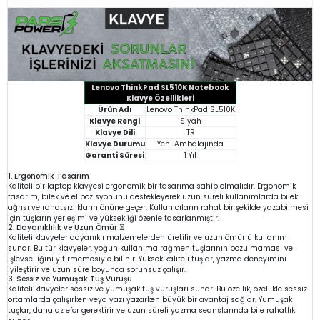
Lenovo ThinkPad SL510K Notebook
Klavye Özellikleri
Ürün Adı
Lenovo ThinkPad SL510K
Klavye Rengi
Siyah
Klavye Dili
TR
Klavye Durumu
Yeni Ambalajında
Garanti Süresi
1 Yıl
1. Ergonomik Tasarım
Kaliteli bir laptop klavyesi ergonomik bir tasarıma sahip olmalıdır. Ergonomik
tasarım, bilek ve el pozisyonunu destekleyerek uzun süreli kullanımlarda bilek
ağrısı ve rahatsızlıkların önüne geçer. Kullanıcıların rahat bir şekilde yazabilmesi
için tuşların yerleşimi ve yüksekliği özenle tasarlanmıştır.
2. Dayanıklılık ve Uzun Ömür ⏳
Kaliteli klavyeler dayanıklı malzemelerden üretilir ve uzun ömürlü kullanım
sunar. Bu tür klavyeler, yoğun kullanıma rağmen tuşlarının bozulmaması ve
işlevselliğini yitirmemesiyle bilinir. Yüksek kaliteli tuşlar, yazma deneyimini
iyileştirir ve uzun süre boyunca sorunsuz çalışır.
3. Sessiz ve Yumuşak Tuş Vuruşu
Kaliteli klavyeler sessiz ve yumuşak tuş vuruşları sunar. Bu özellik, özellikle sessiz
ortamlarda çalışırken veya yazı yazarken büyük bir avantaj sağlar. Yumuşak
tuşlar, daha az efor gerektirir ve uzun süreli yazma seanslarında bile rahatlık