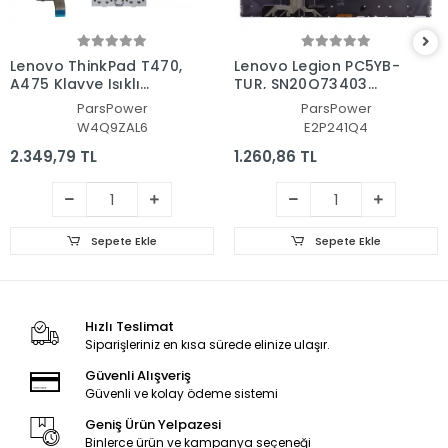
Lenovo ThinkPad T470,
Lenovo Legion PC5YB-
A475 Klavye Işıklı
TUR, SN20Q73403
(Siyah TR)
Klavye Işıklı (Siyah TR)
ParsPower
ParsPower
W4Q9ZAL6
E2P241Q4
2.349,79 TL
1.260,86 TL
Sepete Ekle
Sepete Ekle
Hızlı Teslimat
Siparişleriniz en kısa sürede elinize ulaşır.
Güvenli Alışveriş
Güvenli ve kolay ödeme sistemi
Geniş Ürün Yelpazesi
Binlerce ürün ve kampanya seçeneği