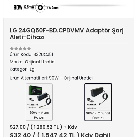
LG 24GQ50F-BD.CPDVMV Adaptör Şarj
Aleti-Cihazı
Ürün Kodu:
B32UCJ51
Marka:
Orijinal Üretici
Kategori:
Lg
Ürün Alternatifleri: 90W - Orijinal Üretici
90W - Pars
90W - Orijinal
Power
Üretici
$27,00
/ ( 1.289,52 TL ) + Kdv
$32,40
/ ( 1.547,42 TL ) Kdv Dahil