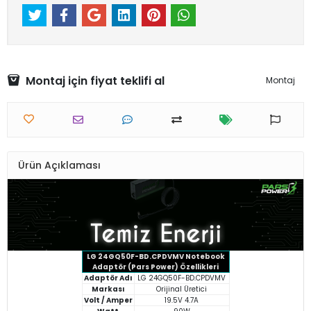
Montaj için fiyat teklifi al
Montaj
Ürün Açıklaması
LG 24GQ50F-BD.CPDVMV Notebook
Adaptör (Pars Power) Özellikleri
Adaptör Adı
LG 24GQ50F-BD.CPDVMV
Markası
Orijinal Üretici
Volt / Amper
19.5V 4.7A