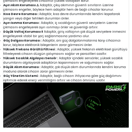
çıkmasını engelleyerek cihazınızı yüksek voltajdan korur.
Aşırı Akım Koruması ⚠️
Adaptör, çıkış akımının güvenli sınırların üzerine
çıkmasını engeller, böylece hem adaptör hem de bağlı cihazlar korunur.
Kısa Devre Koruması :
Adaptör, kısa devre durumlarında kendini kapatarak
yangın veya diğer tehlikeli durumları önler.
Aşırı Isınma Koruması :
Adaptör, iç sıcaklığının güvenli seviyelerin üzerine
çıkmasını engelleyerek aşırı ısınmayı önler ve güvenliği artırır.
Düşük Voltaj Koruması ⬇️
Adaptör, giriş voltajının çok düşük seviyelere inmesini
engelleyerek stabil bir şarj sağlanmasına yardımcı olur.
Güç Dalgası Koruması :
Adaptör, ani güç dalgalanmalarına karşı cihazınızı
korur, böylece elektronik bileşenlerin zarar görmesini önler.
Yüksek Frekans Gürültü Filtresi :
Adaptör, yüksek frekanslı elektriksel gürültüyü
filtreleyerek cihazın düzgün çalışmasını sağlar ve parazitleri azaltır.
Yüksek Sıcaklık Algılayıcı Sensör :
Adaptör içindeki sensörler, yüksek sıcaklık
durumlarını algılayarak adaptörün kapanmasını ve soğumasını sağlar.
Düşük Akım Koruması :
Adaptör, çok düşük akım durumlarında kendini koruma
moduna alarak cihazın zarar görmesini önler.
Güç Yönetim Sistemi :
Adaptör, bağlı cihazın ihtiyacına göre güç dağılımını
optimize ederek enerji verimliliğini artırır ve cihazın ömrünü uzatır.