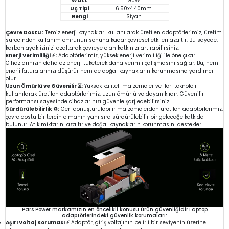
Watt
90W
Uç Tipi
6.50x4.40mm
Rengi
Siyah
Çevre Dostu :
Temiz enerji kaynakları kullanılarak üretilen adaptörlerimiz, üretim
sürecinden kullanım ömrünün sonuna kadar çevresel etkileri azaltır. Bu sayede,
karbon ayak izinizi azaltarak çevreye olan katkınızı artırabilirsiniz.
Enerji Verimliliği ⚡:
Adaptörlerimiz, yüksek enerji verimliliği ile öne çıkar.
Cihazlarınızın daha az enerji tüketerek daha verimli çalışmasını sağlar. Bu, hem
enerji faturalarınızı düşürür hem de doğal kaynakların korunmasına yardımcı
olur.
Uzun Ömürlü ve Güvenilir ⏳:
Yüksek kaliteli malzemeler ve ileri teknoloji
kullanılarak üretilen adaptörlerimiz, uzun ömürlü ve dayanıklıdır. Güvenilir
performansı sayesinde cihazlarınızı güvenle şarj edebilirsiniz.
Sürdürülebilirlik ♻️:
Geri dönüştürülebilir malzemelerden üretilen adaptörlerimiz,
çevre dostu bir tercih olmanın yanı sıra sürdürülebilir bir geleceğe katkıda
bulunur. Atık miktarını azaltır ve doğal kaynakların korunmasını destekler.
Pars Power markamızın en öncelikli konusu ürün güvenliğidir.Laptop
adaptörlerindeki güvenlik korumaları:
Aşırı Voltaj Koruması ⚡
Adaptör, giriş voltajının belirli bir seviyenin üzerine