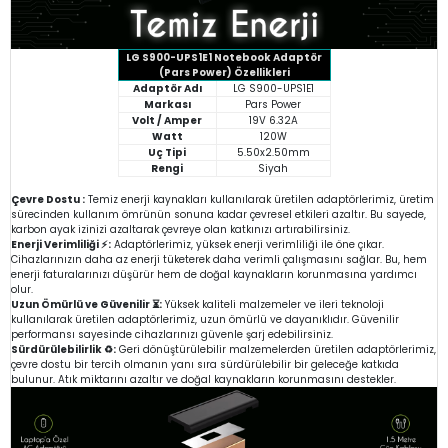
LG S900-UPS1E1 Notebook Adaptör
(Pars Power) Özellikleri
Adaptör Adı
LG S900-UPS1E1
Markası
Pars Power
Volt / Amper
19V 6.32A
Watt
120W
Uç Tipi
5.50x2.50mm
Rengi
Siyah
Çevre Dostu :
Temiz enerji kaynakları kullanılarak üretilen adaptörlerimiz, üretim
sürecinden kullanım ömrünün sonuna kadar çevresel etkileri azaltır. Bu sayede,
karbon ayak izinizi azaltarak çevreye olan katkınızı artırabilirsiniz.
Enerji Verimliliği ⚡:
Adaptörlerimiz, yüksek enerji verimliliği ile öne çıkar.
Cihazlarınızın daha az enerji tüketerek daha verimli çalışmasını sağlar. Bu, hem
enerji faturalarınızı düşürür hem de doğal kaynakların korunmasına yardımcı
olur.
Uzun Ömürlü ve Güvenilir ⏳:
Yüksek kaliteli malzemeler ve ileri teknoloji
kullanılarak üretilen adaptörlerimiz, uzun ömürlü ve dayanıklıdır. Güvenilir
performansı sayesinde cihazlarınızı güvenle şarj edebilirsiniz.
Sürdürülebilirlik ♻️:
Geri dönüştürülebilir malzemelerden üretilen adaptörlerimiz,
çevre dostu bir tercih olmanın yanı sıra sürdürülebilir bir geleceğe katkıda
bulunur. Atık miktarını azaltır ve doğal kaynakların korunmasını destekler.