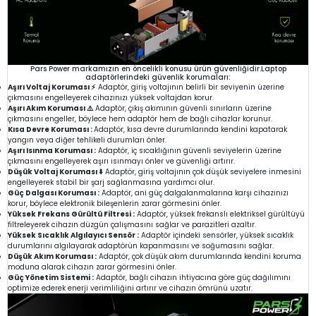
Pars Power markamızın en öncelikli konusu ürün güvenliğidir.Laptop
adaptörlerindeki güvenlik korumaları:
Aşırı Voltaj Koruması ⚡
Adaptör, giriş voltajının belirli bir seviyenin üzerine
çıkmasını engelleyerek cihazınızı yüksek voltajdan korur.
Aşırı Akım Koruması ⚠️
Adaptör, çıkış akımının güvenli sınırların üzerine
çıkmasını engeller, böylece hem adaptör hem de bağlı cihazlar korunur.
Kısa Devre Koruması :
Adaptör, kısa devre durumlarında kendini kapatarak
yangın veya diğer tehlikeli durumları önler.
Aşırı Isınma Koruması :
Adaptör, iç sıcaklığının güvenli seviyelerin üzerine
çıkmasını engelleyerek aşırı ısınmayı önler ve güvenliği artırır.
Düşük Voltaj Koruması ⬇️
Adaptör, giriş voltajının çok düşük seviyelere inmesini
engelleyerek stabil bir şarj sağlanmasına yardımcı olur.
Güç Dalgası Koruması :
Adaptör, ani güç dalgalanmalarına karşı cihazınızı
korur, böylece elektronik bileşenlerin zarar görmesini önler.
Yüksek Frekans Gürültü Filtresi :
Adaptör, yüksek frekanslı elektriksel gürültüyü
filtreleyerek cihazın düzgün çalışmasını sağlar ve parazitleri azaltır.
Yüksek Sıcaklık Algılayıcı Sensör :
Adaptör içindeki sensörler, yüksek sıcaklık
durumlarını algılayarak adaptörün kapanmasını ve soğumasını sağlar.
Düşük Akım Koruması :
Adaptör, çok düşük akım durumlarında kendini koruma
moduna alarak cihazın zarar görmesini önler.
Güç Yönetim Sistemi :
Adaptör, bağlı cihazın ihtiyacına göre güç dağılımını
optimize ederek enerji verimliliğini artırır ve cihazın ömrünü uzatır.