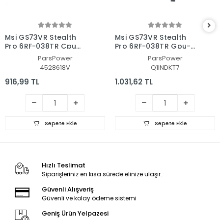
Msi GS73VR Stealth
Msi GS73VR Stealth
Pro 6RF-038TR Cpu
Pro 6RF-038TR Gpu-
Fan - İşlemci Fanı
Vga Fan - Ekran Kartı
ParsPower
ParsPower
Fanı
4528618V
Q1INDKT7
916,99 TL
1.031,62 TL
Sepete Ekle
Sepete Ekle
Hızlı Teslimat
Siparişleriniz en kısa sürede elinize ulaşır.
Güvenli Alışveriş
Güvenli ve kolay ödeme sistemi
Geniş Ürün Yelpazesi