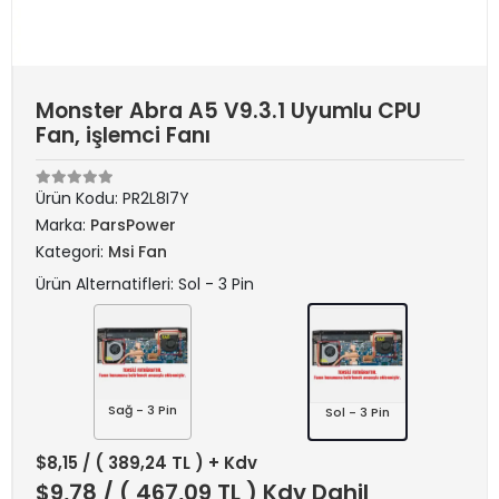
Monster Abra A5 V9.3.1 Uyumlu CPU
Fan, işlemci Fanı
Ürün Kodu:
PR2L8I7Y
Marka:
ParsPower
Kategori:
Msi Fan
Ürün Alternatifleri: Sol - 3 Pin
Sağ - 3 Pin
Sol - 3 Pin
$8,15
/ ( 389,24 TL ) + Kdv
$9,78
/ ( 467,09 TL ) Kdv Dahil