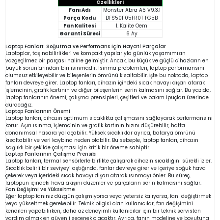
Özellikleri
Fanı Adı
Monster Abra A5 V9.3.1
Parça Kodu
DFS501105FR0T FG5B
Fan Kalitesi
1. Kalite Oem
Garanti Süresi
6 Ay
Laptop Fanları: Soğutma ve Performans İçin Hayati Parçalar
Laptoplar, taşınabilirlikleri ve kompakt yapılarıyla günlük yaşamımızın
vazgeçilmez bir parçası haline gelmiştir. Ancak, bu küçük ve güçlü cihazların en
büyük sorunlarından biri ısınmadır. Isınma problemleri, laptop performansını
olumsuz etkileyebilir ve bileşenlerin ömrünü kısaltabilir. İşte bu noktada, laptop
fanları devreye girer. Laptop fanları, cihazın içindeki sıcak havayı dışarı atarak
işlemcinin, grafik kartının ve diğer bileşenlerin serin kalmasını sağlar. Bu yazıda,
laptop fanlarının önemi, çalışma prensipleri, çeşitleri ve bakım ipuçları üzerinde
duracağız.
Laptop Fanlarının Önemi
Laptop fanları, cihazın optimum sıcaklıkta çalışmasını sağlayarak performansını
korur. Aşırı ısınma, işlemcinin ve grafik kartının hızını düşürebilir, hatta
donanımsal hasara yol açabilir. Yüksek sıcaklıklar ayrıca, batarya ömrünü
kısaltabilir ve veri kaybına neden olabilir. Bu sebeple, laptop fanları, cihazın
sağlıklı bir şekilde çalışması için kritik bir öneme sahiptir.
Laptop Fanlarının Çalışma Prensibi
Laptop fanları, termal sensörlerle birlikte çalışarak cihazın sıcaklığını sürekli izler.
Sıcaklık belirli bir seviyeyi aştığında, fanlar devreye girer ve içeriye soğuk hava
çekerek veya içerideki sıcak havayı dışarı atarak ısınmayı önler. Bu süreç,
laptopun içindeki hava akışını düzenler ve parçaların serin kalmasını sağlar.
Fan Değişimi ve Yükseltme
Eğer laptop fanınız düzgün çalışmıyorsa veya yetersiz kalıyorsa, fanı değiştirmek
veya yükseltmek gerekebilir. Teknik bilgisi olan kullanıcılar, fan değişimini
kendileri yapabilirken, daha az deneyimli kullanıcılar için bir teknik servisten
yardım almak en güvenli seçenek olacaktır. Ayrıca, fanın modeline ve boyutuna