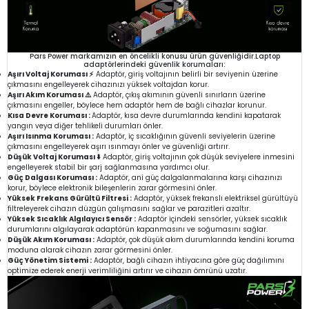
Pars Power markamızın en öncelikli konusu ürün güvenliğidir.Laptop
adaptörlerindeki güvenlik korumaları:
Aşırı Voltaj Koruması ⚡
Adaptör, giriş voltajının belirli bir seviyenin üzerine
çıkmasını engelleyerek cihazınızı yüksek voltajdan korur.
Aşırı Akım Koruması ⚠️
Adaptör, çıkış akımının güvenli sınırların üzerine
çıkmasını engeller, böylece hem adaptör hem de bağlı cihazlar korunur.
Kısa Devre Koruması :
Adaptör, kısa devre durumlarında kendini kapatarak
yangın veya diğer tehlikeli durumları önler.
Aşırı Isınma Koruması :
Adaptör, iç sıcaklığının güvenli seviyelerin üzerine
çıkmasını engelleyerek aşırı ısınmayı önler ve güvenliği artırır.
Düşük Voltaj Koruması ⬇️
Adaptör, giriş voltajının çok düşük seviyelere inmesini
engelleyerek stabil bir şarj sağlanmasına yardımcı olur.
Güç Dalgası Koruması :
Adaptör, ani güç dalgalanmalarına karşı cihazınızı
korur, böylece elektronik bileşenlerin zarar görmesini önler.
Yüksek Frekans Gürültü Filtresi :
Adaptör, yüksek frekanslı elektriksel gürültüyü
filtreleyerek cihazın düzgün çalışmasını sağlar ve parazitleri azaltır.
Yüksek Sıcaklık Algılayıcı Sensör :
Adaptör içindeki sensörler, yüksek sıcaklık
durumlarını algılayarak adaptörün kapanmasını ve soğumasını sağlar.
Düşük Akım Koruması :
Adaptör, çok düşük akım durumlarında kendini koruma
moduna alarak cihazın zarar görmesini önler.
Güç Yönetim Sistemi :
Adaptör, bağlı cihazın ihtiyacına göre güç dağılımını
optimize ederek enerji verimliliğini artırır ve cihazın ömrünü uzatır.