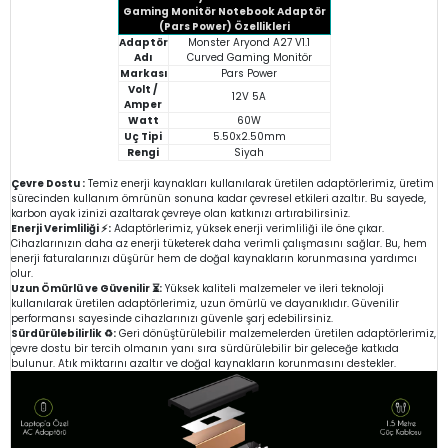
Gaming Monitör Notebook Adaptör
(Pars Power) Özellikleri
Adaptör
Monster Aryond A27 V1.1
Adı
Curved Gaming Monitör
Markası
Pars Power
Volt /
12V 5A
Amper
Watt
60W
Uç Tipi
5.50x2.50mm
Rengi
Siyah
Çevre Dostu :
Temiz enerji kaynakları kullanılarak üretilen adaptörlerimiz, üretim
sürecinden kullanım ömrünün sonuna kadar çevresel etkileri azaltır. Bu sayede,
karbon ayak izinizi azaltarak çevreye olan katkınızı artırabilirsiniz.
Enerji Verimliliği ⚡:
Adaptörlerimiz, yüksek enerji verimliliği ile öne çıkar.
Cihazlarınızın daha az enerji tüketerek daha verimli çalışmasını sağlar. Bu, hem
enerji faturalarınızı düşürür hem de doğal kaynakların korunmasına yardımcı
olur.
Uzun Ömürlü ve Güvenilir ⏳:
Yüksek kaliteli malzemeler ve ileri teknoloji
kullanılarak üretilen adaptörlerimiz, uzun ömürlü ve dayanıklıdır. Güvenilir
performansı sayesinde cihazlarınızı güvenle şarj edebilirsiniz.
Sürdürülebilirlik ♻️:
Geri dönüştürülebilir malzemelerden üretilen adaptörlerimiz,
çevre dostu bir tercih olmanın yanı sıra sürdürülebilir bir geleceğe katkıda
bulunur. Atık miktarını azaltır ve doğal kaynakların korunmasını destekler.