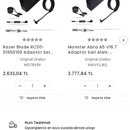
Razer Blade RC30-
Monster Abra A5 V16.7
01650100 Adaptör Şarj
Adaptör Şarj Aleti-
Aleti-Cihazı
Cihazı
Orijinal Üretici
Orijinal Üretici
NS178Y9Y
XWVY2JR2
2.633,04 TL
3.777,84 TL
Sepete Ekle
Sepete Ekle
Hızlı Teslimat
Siparişleriniz en kısa sürede elinize ulaşır.