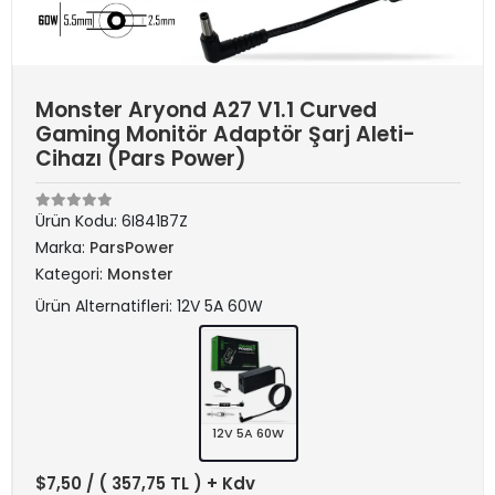
Monster Aryond A27 V1.1 Curved
Gaming Monitör Adaptör Şarj Aleti-
Cihazı (Pars Power)
Ürün Kodu:
6I841B7Z
Marka:
ParsPower
Kategori:
Monster
Ürün Alternatifleri: 12V 5A 60W
12V 5A 60W
$7,50
/ ( 357,75 TL ) + Kdv