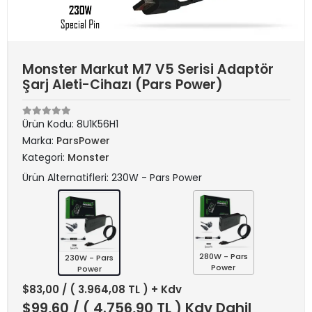
Monster Markut M7 V5 Serisi Adaptör
Şarj Aleti-Cihazı (Pars Power)
Ürün Kodu:
8U1K56H1
Marka:
ParsPower
Kategori:
Monster
Ürün Alternatifleri: 230W - Pars Power
280W - Pars
230W - Pars
Power
Power
$83,00
/ ( 3.964,08 TL ) + Kdv
$99,60
/ ( 4.756,90 TL ) Kdv Dahil