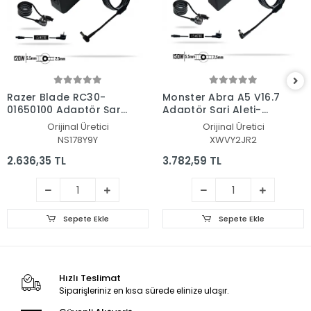
Razer Blade RC30-
Monster Abra A5 V16.7
01650100 Adaptör Şarj
Adaptör Şarj Aleti-
Aleti-Cihazı
Cihazı
Orijinal Üretici
Orijinal Üretici
NS178Y9Y
XWVY2JR2
2.636,35 TL
3.782,59 TL
Sepete Ekle
Sepete Ekle
Hızlı Teslimat
Siparişleriniz en kısa sürede elinize ulaşır.