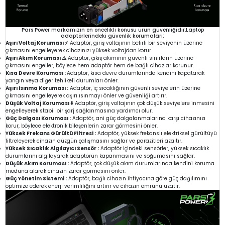
Pars Power markamızın en öncelikli konusu ürün güvenliğidir.Laptop
adaptörlerindeki güvenlik korumaları:
Aşırı Voltaj Koruması ⚡
Adaptör, giriş voltajının belirli bir seviyenin üzerine
çıkmasını engelleyerek cihazınızı yüksek voltajdan korur.
Aşırı Akım Koruması ⚠️
Adaptör, çıkış akımının güvenli sınırların üzerine
çıkmasını engeller, böylece hem adaptör hem de bağlı cihazlar korunur.
Kısa Devre Koruması :
Adaptör, kısa devre durumlarında kendini kapatarak
yangın veya diğer tehlikeli durumları önler.
Aşırı Isınma Koruması :
Adaptör, iç sıcaklığının güvenli seviyelerin üzerine
çıkmasını engelleyerek aşırı ısınmayı önler ve güvenliği artırır.
Düşük Voltaj Koruması ⬇️
Adaptör, giriş voltajının çok düşük seviyelere inmesini
engelleyerek stabil bir şarj sağlanmasına yardımcı olur.
Güç Dalgası Koruması :
Adaptör, ani güç dalgalanmalarına karşı cihazınızı
korur, böylece elektronik bileşenlerin zarar görmesini önler.
Yüksek Frekans Gürültü Filtresi :
Adaptör, yüksek frekanslı elektriksel gürültüyü
filtreleyerek cihazın düzgün çalışmasını sağlar ve parazitleri azaltır.
Yüksek Sıcaklık Algılayıcı Sensör :
Adaptör içindeki sensörler, yüksek sıcaklık
durumlarını algılayarak adaptörün kapanmasını ve soğumasını sağlar.
Düşük Akım Koruması :
Adaptör, çok düşük akım durumlarında kendini koruma
moduna alarak cihazın zarar görmesini önler.
Güç Yönetim Sistemi :
Adaptör, bağlı cihazın ihtiyacına göre güç dağılımını
optimize ederek enerji verimliliğini artırır ve cihazın ömrünü uzatır.