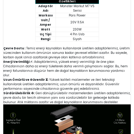
Özellikleri
Adaptör
Monster Markut M7 V5
Adı
Serisi
Markası
Pars Power
Volt /
20V 11.5A
Amper
Watt
230W
Uç Tipi
4 Pin Usb
Rengi
Siyah
Çevre Dostu :
Temiz enerji kaynakları kullanılarak üretilen adaptörlerimiz, üretim
sürecinden kullanım ömrünün sonuna kadar çevresel etkileri azaltır. Bu sayede,
karbon ayak izinizi azaltarak çevreye olan katkınızı artırabilirsiniz.
Enerji Verimliliği ⚡:
Adaptörlerimiz, yüksek enerji verimliliği ile öne çıkar.
Cihazlarınızın daha az enerji tüketerek daha verimli çalışmasını sağlar. Bu, hem
enerji faturalarınızı düşürür hem de doğal kaynakların korunmasına yardımcı
olur.
Uzun Ömürlü ve Güvenilir ⏳:
Yüksek kaliteli malzemeler ve ileri teknoloji
kullanılarak üretilen adaptörlerimiz, uzun ömürlü ve dayanıklıdır. Güvenilir
performansı sayesinde cihazlarınızı güvenle şarj edebilirsiniz.
Sürdürülebilirlik ♻️:
Geri dönüştürülebilir malzemelerden üretilen adaptörlerimiz,
çevre dostu bir tercih olmanın yanı sıra sürdürülebilir bir geleceğe katkıda
bulunur. Atık miktarını azaltır ve doğal kaynakların korunmasını destekler.