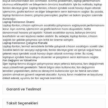
büyük sorunlarından biri ısınmadır. Isınma problemleri, laptop performansını
olumsuz etkileyebilir ve bileşenlerin ömrünü kısaltabilir. İşte bu noktada, laptop
fanları devreye girer. Laptop fanları, cihazın içindeki sıcak havayı dışarı atarak
işlemcinin, grafik kartının ve diğer bileşenlerin serin kalmasını sağlar. Bu yazıda,
laptop fanlarının önemi, çalışma prensipleri, çeşitleri ve bakım ipuçları üzerinde
duracağız.
Laptop Fanlarının Önemi
Laptop fanları, cihazın optimum sıcaklıkta çalışmasını sağlayarak performansını
korur. Aşırı ısınma, işlemcinin ve grafik kartının hızını düşürebilir, hatta
donanımsal hasara yol açabilir. Yüksek sıcaklıklar ayrıca, batarya ömrünü
kısaltabilir ve veri kaybına neden olabilir. Bu sebeple, laptop fanları, cihazın
sağlıklı bir şekilde çalışması için kritik bir öneme sahiptir.
Laptop Fanlarının Çalışma Prensibi
Laptop fanları, termal sensörlerle birlikte çalışarak cihazın sıcaklığını sürekli izler.
Sıcaklık belirli bir seviyeyi aştığında, fanlar devreye girer ve içeriye soğuk hava
çekerek veya içerideki sıcak havayı dışarı atarak ısınmayı önler. Bu süreç,
laptopun içindeki hava akışını düzenler ve parçaların serin kalmasını sağlar.
Fan Değişimi ve Yükseltme
Eğer laptop fanınız düzgün çalışmıyorsa veya yetersiz kalıyorsa, fanı değiştirmek
veya yükseltmek gerekebilir. Teknik bilgisi olan kullanıcılar, fan değişimini
kendileri yapabilirken, daha az deneyimli kullanıcılar için bir teknik servisten
yardım almak en güvenli seçenek olacaktır. Ayrıca, fanın modeline ve boyutuna
dikkat ederek, uyumlu bir fan seçmek önemlidir.
Garanti ve Teslimat
Taksit Seçenekleri