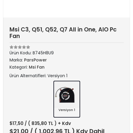
Msi C3, Q51, Q52, Q7 All in One, AIO Pc
Fan
Ürün Kodu:
B745H8U9
Marka:
ParsPower
Kategori:
Msi Fan
Ürün Alternatifleri: Versiyon 1
Versiyon 1
$17,50
/ ( 835,80 TL ) + Kdv
$21,00
/ ( 1.002,96 TL ) Kdv Dahil