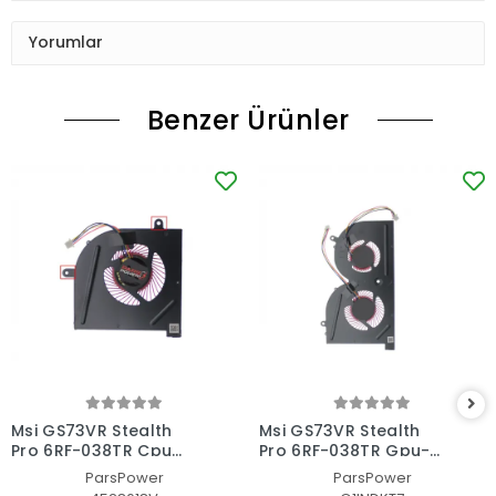
Yorumlar
Benzer Ürünler
Msi GS73VR Stealth
Msi GS73VR Stealth
Pro 6RF-038TR Cpu
Pro 6RF-038TR Gpu-
Fan - İşlemci Fanı
Vga Fan - Ekran Kartı
ParsPower
ParsPower
Fanı