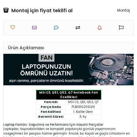
Montaj için fiyat teklifi al
Montaj
Ürün Açıklaması
MSI C3, Q51, Q52, Q7 Notebook Fan
Özellikleri
Fanı Adı
MSI C3, Q51, Q52, Q7
Parça Kodu
PLB08020S12H
Fan Kalitesi
1. Kalite Oem
Garanti Süresi
6 Ay
Laptop Fanları: Soğutma ve Performans İçin Hayati Parçalar
Laptoplar, taşınabilirlikleri ve kompakt yapılarıyla günlük yaşamımızın
vazgeçilmez bir parçası haline gelmiştir. Ancak, bu küçük ve güçlü cihazların en