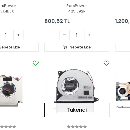
Fanı
Fanı
Fanı
arsPower
ParsPower
9315IDEX
4251J92R
800,52 TL
1.200
Sepete Ekle
Sepete Ekle
Tükendi