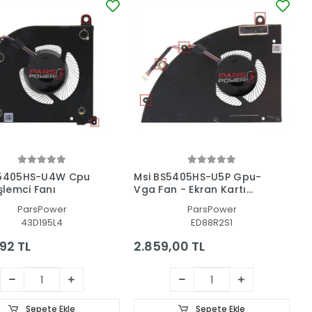
S5405HS-U4W Cpu
Msi BS5405HS-U5P Gpu-
şlemci Fanı
Vga Fan - Ekran Kartı
Fanı
ParsPower
ParsPower
43D195L4
ED88R2S1
,92 TL
2.859,00 TL
Sepete Ekle
Sepete Ekle