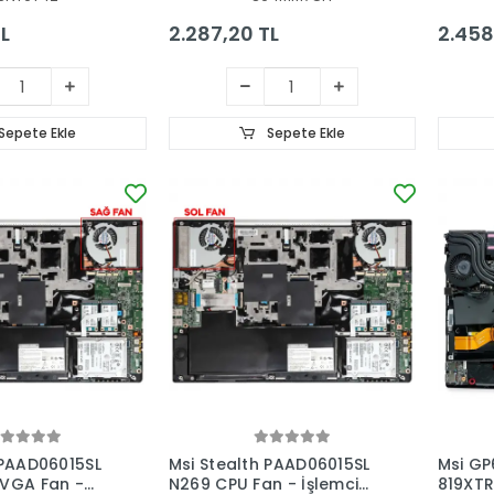
L
2.287,20 TL
2.458
Sepete Ekle
Sepete Ekle
 PAAD06015SL
Msi Stealth PAAD06015SL
Msi GP
 VGA Fan -
N269 CPU Fan - İşlemci
819XTR