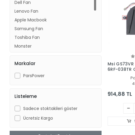
Dell Fan
Lenovo Fan
Apple Macbook
Samsung Fan
Toshiba Fan
Monster
Asus Fan
Markalar
Sony Fan
Msi GS73VR 
6RF-038TR 
Acer Fan
İşlemci Fanı
ParsPower
P
Huawei Fan
4
Clevo
914,88 TL
Listeleme
Medion
Haier
Sadece stoktakileri göster
Ücretsiz Kargo