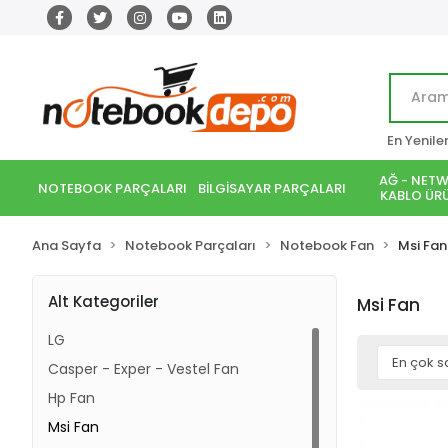
En Yenile
AĞ - NETW
NOTEBOOK PARÇALARI
BİLGİSAYAR PARÇALARI
KABLO ÜRÜ
Ana Sayfa
Notebook Parçaları
Notebook Fan
Msi Fan
Alt Kategoriler
Msi Fan
LG
Casper - Exper - Vestel Fan
Hp Fan
Msi Fan