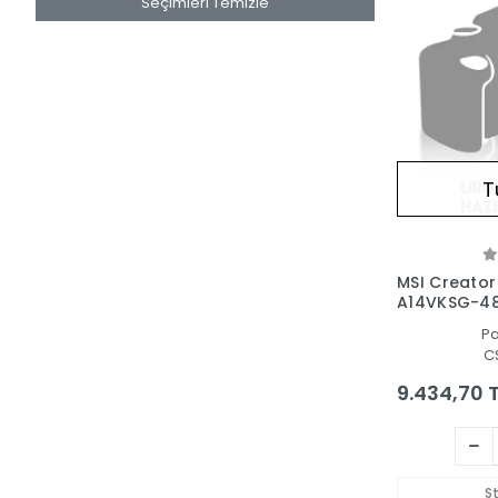
Seçimleri Temizle
T
MSI Creator
A14VKSG-48
- İşlemci Fa
P
C
9.434,70 
S