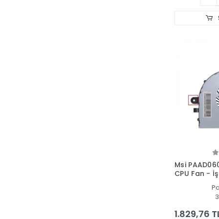
Msi PAAD06
CPU Fan - İş
P
3
1.829,76 T