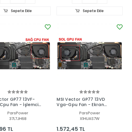
Sepete Ekle
Sepete Ekle
ctor GP77 13VF-
MSI Vector GP77 13VD
Cpu Fan - İşlemci
Vga-Gpu Fan - Ekran
Kartı Fanı
ParsPower
ParsPower
37L7JH68
X1HUAS7W
,96 TL
1.572,45 TL