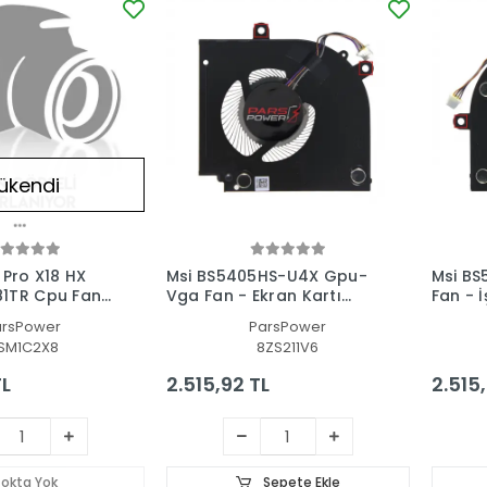
ükendi
 Pro X18 HX
Msi BS5405HS-U4X Gpu-
Msi B
1TR Cpu Fan
Vga Fan - Ekran Kartı
Fan - İ
nı
Fanı
arsPower
ParsPower
SM1C2X8
8ZS211V6
TL
2.515,92 TL
2.515
tokta Yok
Sepete Ekle