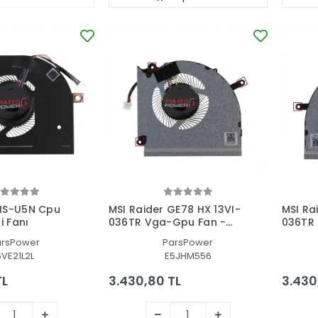
HS-U5N Cpu
MSI Raider GE78 HX 13VI-
MSI Ra
i Fanı
036TR Vga-Gpu Fan -
036TR 
Ekran Kartı Fanı
Fanı
arsPower
ParsPower
6VE21L2L
E5JHM556
TL
3.430,80 TL
3.430