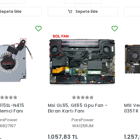
Sepete Ekle
Sepete Ekle
015SL-N415
Msi GL65, GE65 Gpu Fan -
MSI Ve
lemci Fanı
Ekran Kartı Fanı
035TR 
Fanı
arsPower
ParsPower
6827197
WA125RJM
L
1.057,83 TL
1.257