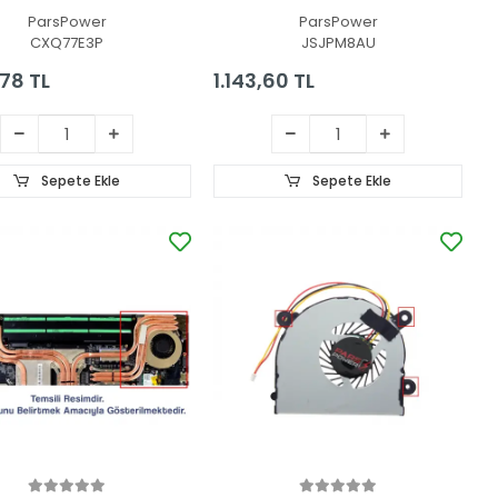
Kartı Fanı
ParsPower
ParsPower
CXQ77E3P
JSJPM8AU
,78 TL
1.143,60 TL
Sepete Ekle
Sepete Ekle