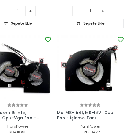
Sepete Ekle
Sepete Ekle
dern 15 M15,
Msi MS-1541, MS-16V1 Cpu
2 Gpu-Vga Fan -
Fan - İşlemci Fanı
Kartı Fanı
ParsPower
ParsPower
RD411GS8
O26J947R