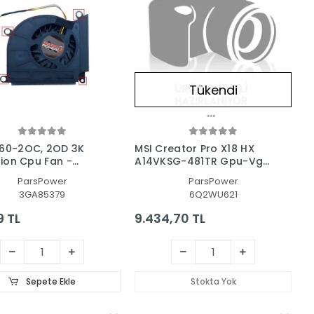
Tükendi
T60-2OC, 2OD 3K
MSI Creator Pro X18 HX
tion Cpu Fan -
A14VKSG-481TR Gpu-Vga
 Fanı
Fan - Ekran Kartı Fanı
ParsPower
ParsPower
3GA85379
6Q2WU621
9 TL
9.434,70 TL
Sepete Ekle
Stokta Yok