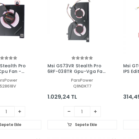
Stealth Pro
Msi GS73VR Stealth Pro
Msi G
Cpu Fan -
6RF-038TR Gpu-Vga Fan
IPS Edi
- Ekran Kartı Fanı
İşlemci
arsPower
ParsPower
528618V
Q1INDKT7
1.029,24 TL
314,4
Sepete Ekle
Sepete Ekle