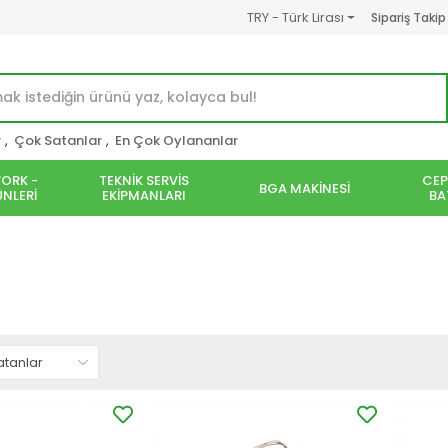
TRY - Türk Lirası
Sipariş Takip
r
,
Çok Satanlar
,
En Çok Oylananlar
ORK -
TEKNİK SERVİS
CEP
BGA MAKİNESİ
NLERİ
EKİPMANLARI
BA