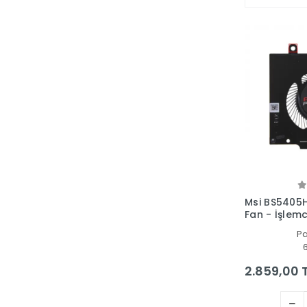
Msi BS5405
Fan - İşlemc
P
2.859,00 