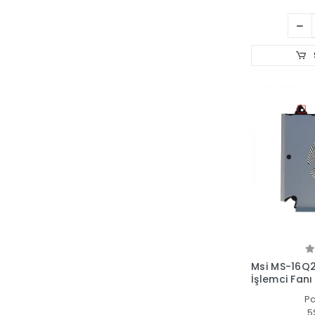
Msi MS-16Q2
İşlemci Fanı
P
5