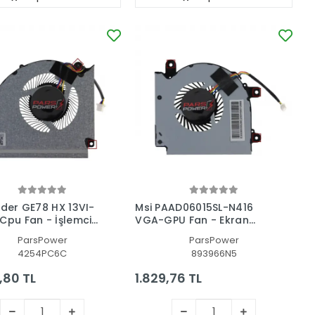
ider GE78 HX 13VI-
Msi PAAD06015SL-N416
Cpu Fan - İşlemci
VGA-GPU Fan - Ekran
Kartı Fanı
ParsPower
ParsPower
4254PC6C
893966N5
,80 TL
1.829,76 TL