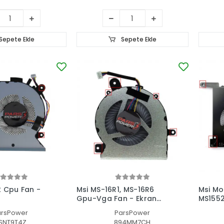
Sepete Ekle
Sepete Ekle
 Cpu Fan -
Msi MS-16R1, MS-16R6
Msi Mo
Gpu-Vga Fan - Ekran
MS155
Kartı Fanı
Ekran 
arsPower
ParsPower
SNT9T4Z
894MM7CH