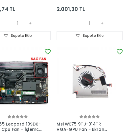
,74 TL
2.001,30 TL
Sepete Ekle
Sepete Ekle
65 Leopard 10SDK-
Msi WE75 9TJ-014TR
 Cpu Fan - İşlemci
VGA-GPU Fan - Ekran