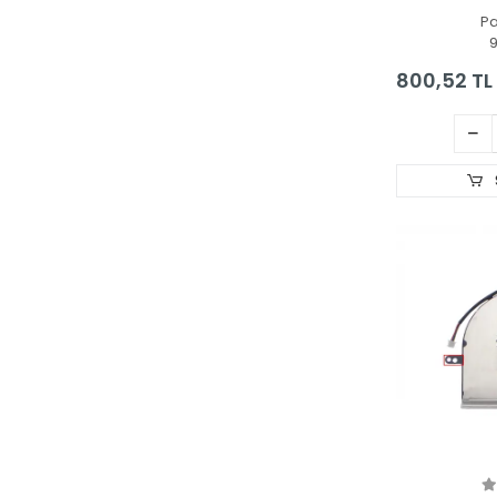
Ekran Kartı 
P
800,52 TL