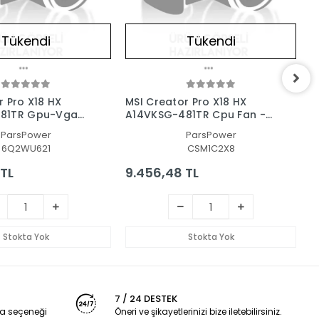
Tükendi
Tükendi
r Pro X18 HX
MSI Creator Pro X18 HX
M
81TR Gpu-Vga
A14VKSG-481TR Cpu Fan -
V
 Kartı Fanı
İşlemci Fanı
ParsPower
ParsPower
6Q2WU621
CSM1C2X8
 TL
9.456,48 TL
2
Stokta Yok
Stokta Yok
7 / 24 DESTEK
a seçeneği
Öneri ve şikayetlerinizi bize iletebilirsiniz.