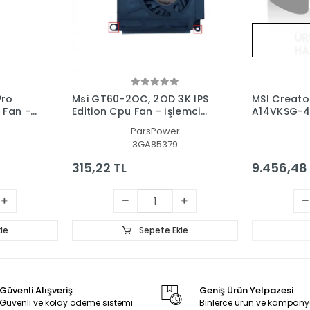
Pro
Msi GT60-2OC, 2OD 3K IPS
MSI Creato
 Fan -
Edition Cpu Fan - İşlemci
A14VKSG-4
Fanı
Fan - Ekran
ParsPower
3GA85379
315,22 TL
9.456,48
le
Sepete Ekle
Güvenli Alışveriş
Geniş Ürün Yelpazesi
Güvenli ve kolay ödeme sistemi
Binlerce ürün ve kampany