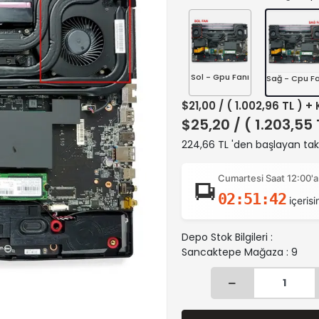
Sol - Gpu Fanı
Sağ - Cpu Fa
$21,00
/ ( 1.002,96 TL ) +
$25,20
/ ( 1.203,55
224,66 TL 'den başlayan taks
Cumartesi Saat 12:00'a
02:51:41
içerisi
Depo Stok Bilgileri :
Sancaktepe Mağaza : 9