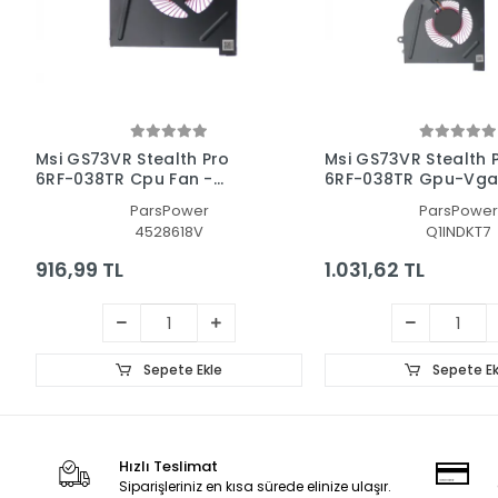
Msi GS73VR Stealth Pro
Msi GS73VR Stealth 
6RF-038TR Cpu Fan -
6RF-038TR Gpu-Vga
İşlemci Fanı
Ekran Kartı Fanı
ParsPower
ParsPower
4528618V
Q1INDKT7
916,99 TL
1.031,62 TL
Sepete Ekle
Sepete Ek
Hızlı Teslimat
Siparişleriniz en kısa sürede elinize ulaşır.