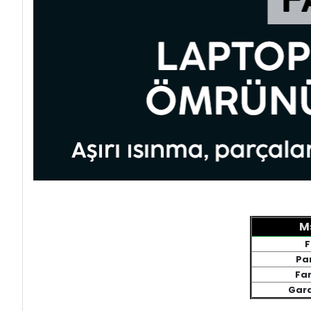
M
F
Pa
Fan
Gara