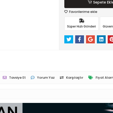
Sepete Ekl
Favorilerime ekle
Süper Hızlı Gönderi
Güvenli
Tavsiye Et
Yorum Yaz
Karşılaştır
Fiyat Alar