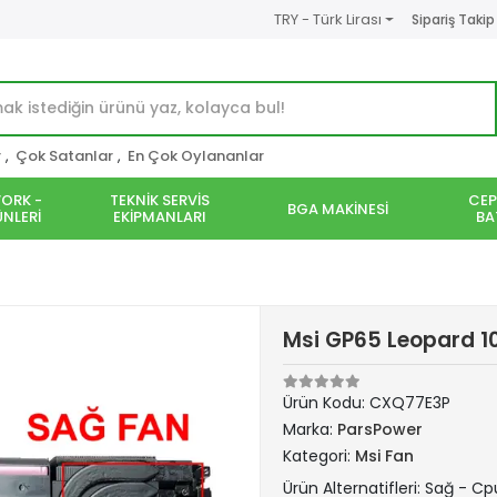
TRY - Türk Lirası
Sipariş Takip
r
,
Çok Satanlar
,
En Çok Oylananlar
ORK -
TEKNİK SERVİS
CEP
BGA MAKİNESİ
NLERİ
EKİPMANLARI
BA
Msi GP65 Leopard 1
Ürün Kodu:
CXQ77E3P
Marka:
ParsPower
Kategori:
Msi Fan
Ürün Alternatifleri: Sağ - Cp