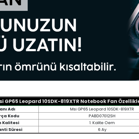
si GP65 Leopard 10SDK-819XTR Notebook Fan Özellikle
anı Adı
Msi GP65 Leopard 10SDK-819XTR
rça Kodu
PABD07012SH
 Kalitesi
1. Kalite Oem
nti Süresi
6 Ay