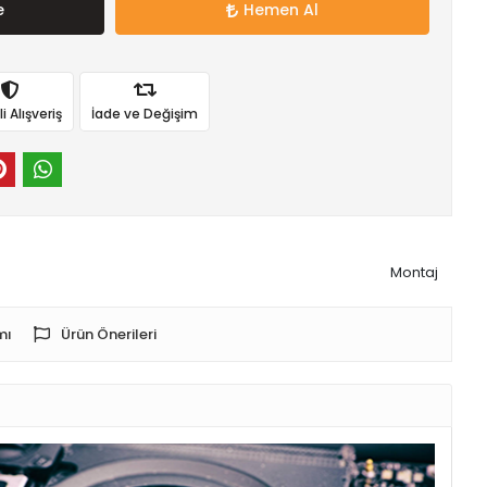
e
Hemen Al
 Alışveriş
İade ve Değişim
Montaj
mı
Ürün Önerileri