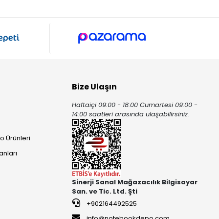
Bize Ulaşın
Haftaiçi 09:00 - 18:00 Cumartesi 09:00 -
ı
14:00 saatleri arasında ulaşabilirsiniz.
o Ürünleri
anları
Sinerji Sanal Mağazacılık Bilgisayar
San. ve Tic. Ltd. Şti
+902164492525
info@notebookdepo.com