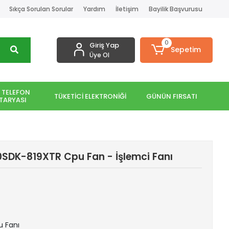
Sıkça Sorulan Sorular
Yardım
İletişim
Bayilik Başvurusu
0
Giriş Yap
Sepetim
Üye Ol
 TELEFON
TÜKETİCİ ELEKTRONİĞİ
GÜNÜN FIRSATI
TARYASI
0SDK-819XTR Cpu Fan - İşlemci Fanı
u Fanı