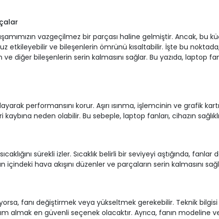
çalar
 yaşamımızın vazgeçilmez bir parçası haline gelmiştir. Ancak, bu k
etkileyebilir ve bileşenlerin ömrünü kısaltabilir. İşte bu noktada,
ın ve diğer bileşenlerin serin kalmasını sağlar. Bu yazıda, laptop f
yarak performansını korur. Aşırı ısınma, işlemcinin ve grafik kartı
 kaybına neden olabilir. Bu sebeple, laptop fanları, cihazın sağlıklı 
sıcaklığını sürekli izler. Sıcaklık belirli bir seviyeyi aştığında, fan
n içindeki hava akışını düzenler ve parçaların serin kalmasını sağl
rsa, fanı değiştirmek veya yükseltmek gerekebilir. Teknik bilgisi ol
yardım almak en güvenli seçenek olacaktır. Ayrıca, fanın modelin