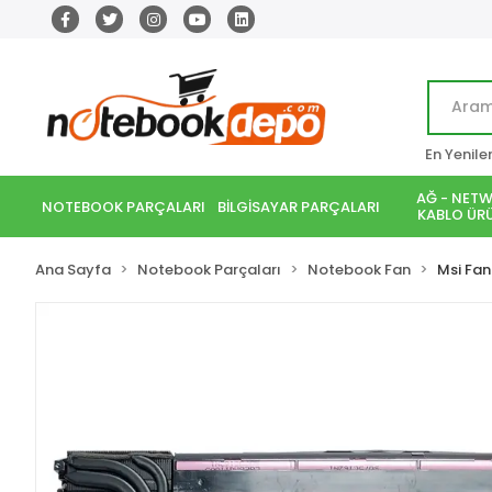
En Yenile
AĞ - NETW
NOTEBOOK PARÇALARI
BİLGİSAYAR PARÇALARI
KABLO ÜRÜ
Ana Sayfa
Notebook Parçaları
Notebook Fan
Msi Fan