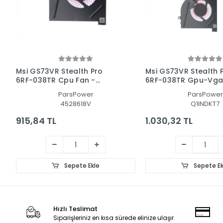
Msi GS73VR Stealth Pro
Msi GS73VR Stealth 
6RF-038TR Cpu Fan -
6RF-038TR Gpu-Vga
İşlemci Fanı
Ekran Kartı Fanı
ParsPower
ParsPower
4528618V
Q1INDKT7
915,84 TL
1.030,32 TL
Sepete Ekle
Sepete Ek
Hızlı Teslimat
Siparişleriniz en kısa sürede elinize ulaşır.