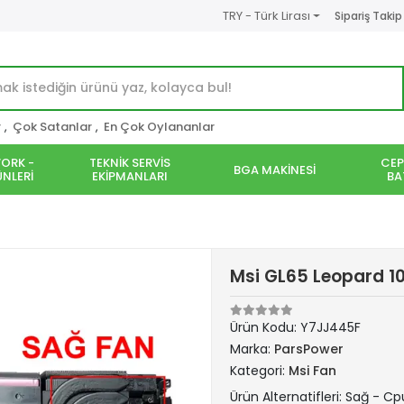
TRY - Türk Lirası
Sipariş Takip
r
,
Çok Satanlar
,
En Çok Oylananlar
ORK -
TEKNİK SERVİS
CEP
BGA MAKİNESİ
NLERİ
EKİPMANLARI
BA
Msi GL65 Leopard 10
Ürün Kodu:
Y7JJ445F
Marka:
ParsPower
Kategori:
Msi Fan
Ürün Alternatifleri: Sağ - Cp