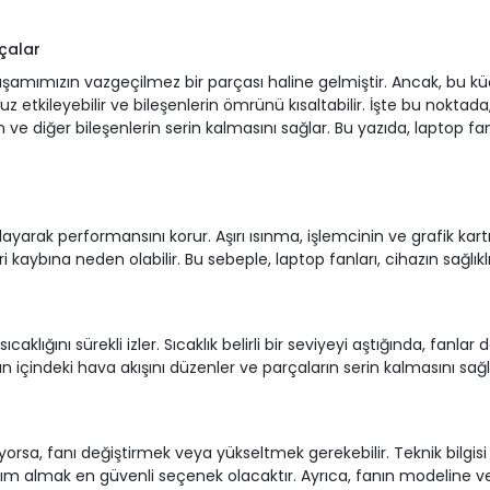
çalar
 yaşamımızın vazgeçilmez bir parçası haline gelmiştir. Ancak, bu k
etkileyebilir ve bileşenlerin ömrünü kısaltabilir. İşte bu noktada,
ın ve diğer bileşenlerin serin kalmasını sağlar. Bu yazıda, laptop f
yarak performansını korur. Aşırı ısınma, işlemcinin ve grafik kartı
 kaybına neden olabilir. Bu sebeple, laptop fanları, cihazın sağlıklı 
sıcaklığını sürekli izler. Sıcaklık belirli bir seviyeyi aştığında, fan
n içindeki hava akışını düzenler ve parçaların serin kalmasını sağl
rsa, fanı değiştirmek veya yükseltmek gerekebilir. Teknik bilgisi ol
yardım almak en güvenli seçenek olacaktır. Ayrıca, fanın modelin