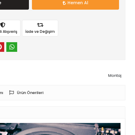
e
Hemen Al
 Alışveriş
İade ve Değişim
Montaj
mı
Ürün Önerileri