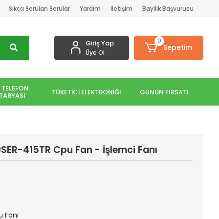
Sıkça Sorulan Sorular
Yardım
İletişim
Bayilik Başvurusu
0
Giriş Yap
Sepetim
Üye Ol
 TELEFON
TÜKETİCİ ELEKTRONİĞİ
GÜNÜN FIRSATI
TARYASI
SER-415TR Cpu Fan - İşlemci Fanı
u Fanı