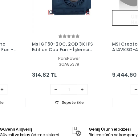
Pro
Msi GT60-2OC, 2OD 3K IPS
MSI Creato
 Fan -
Edition Cpu Fan - İşlemci
A14VKSG-4
Fanı
Fan - Ekran
ParsPower
3GA85379
314,82 TL
9.444,60
le
Sepete Ekle
Güvenli Alışveriş
Geniş Ürün Yelpazesi
Güvenli ve kolay ödeme sistemi
Binlerce ürün ve kampany