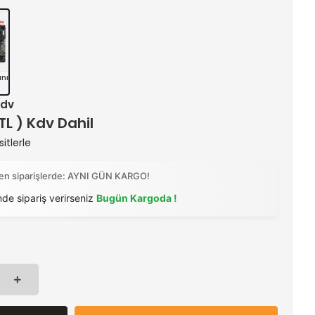
nı
Kdv
 TL ) Kdv Dahil
itlerle
ilen siparişlerde: AYNI GÜN KARGO!
nde sipariş verirseniz
Bugün Kargoda !