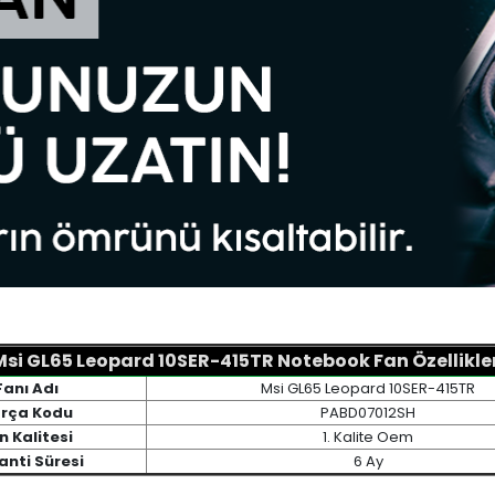
Msi GL65 Leopard 10SER-415TR Notebook Fan Özellikler
Fanı Adı
Msi GL65 Leopard 10SER-415TR
rça Kodu
PABD07012SH
n Kalitesi
1. Kalite Oem
anti Süresi
6 Ay