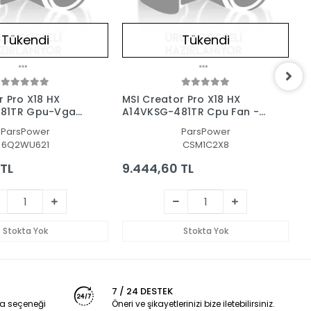
Tükendi
Tükendi
r Pro X18 HX
MSI Creator Pro X18 HX
M
81TR Gpu-Vga
A14VKSG-481TR Cpu Fan -
V
 Kartı Fanı
İşlemci Fanı
ParsPower
ParsPower
6Q2WU621
CSM1C2X8
 TL
9.444,60 TL
2
Stokta Yok
Stokta Yok
7 / 24 DESTEK
a seçeneği
Öneri ve şikayetlerinizi bize iletebilirsiniz.