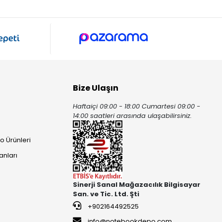
Bize Ulaşın
Haftaiçi 09:00 - 18:00 Cumartesi 09:00 -
ı
14:00 saatleri arasında ulaşabilirsiniz.
o Ürünleri
anları
Sinerji Sanal Mağazacılık Bilgisayar
San. ve Tic. Ltd. Şti
+902164492525
info@notebookdepo.com