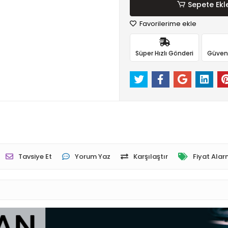
Sepete Ekl
Favorilerime ekle
Süper Hızlı Gönderi
Güvenli
Tavsiye Et
Yorum Yaz
Karşılaştır
Fiyat Alar