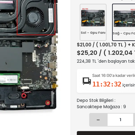
Sol - Gpu Fanı
Sağ - Cpu Fa
$21,00
/ ( 1.001,70 TL ) + 
$25,20
/ ( 1.202,04
224,38 TL 'den başlayan taks
Saat 16:00'a kadar ver
11:32:32
içerisi
Depo Stok Bilgileri :
Sancaktepe Mağaza : 9