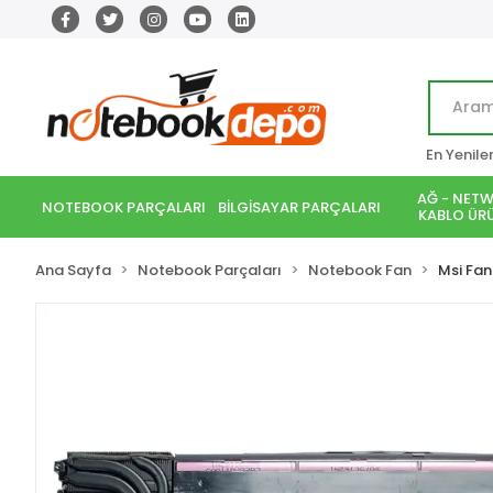
En Yenile
AĞ - NETW
NOTEBOOK PARÇALARI
BİLGİSAYAR PARÇALARI
KABLO ÜRÜ
Ana Sayfa
Notebook Parçaları
Notebook Fan
Msi Fan