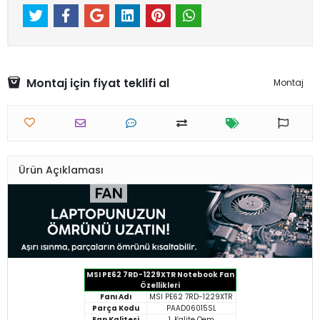
Montaj için fiyat teklifi al
Montaj
Ürün Açıklaması
MSI PE62 7RD-1229XTR Notebook Fan
Özellikleri
Fanı Adı
MSI PE62 7RD-1229XTR
Parça Kodu
PAAD06015SL
Fan Kalitesi
1. Kalite Oem