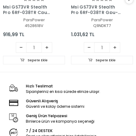
Msi GS73VR Stealth
Msi GS73VR Stealth
Pro 6RF-038TR Cpu
Pro 6RF-038TR Gpu-
Fan - İşlemci Fanı
Vga Fan - Ekran Kartı
ParsPower
ParsPower
Fanı
4528618V
Q1INDKT7
916,99 TL
1.031,62 TL
Sepete Ekle
Sepete Ekle
Hızlı Teslimat
Siparişleriniz en kısa sürede elinize ulaşır.
Güvenli Alışveriş
Güvenli ve kolay ödeme sistemi
Geniş Ürün Yelpazesi
Binlerce ürün ve kampanya seçeneği
7 / 24 DESTEK