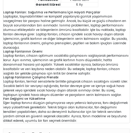
Garanti Süresi
6 Ay
Laptop Fanları: Soğutma ve Performans İçin Hayati Parçalar
Laptoplar, taşınabilirlikleri ve kompakt yapılarıyla günlük yaşamımızın
vazgeçilmez bir parçası haline gelmiştir. Ancak, bu küçük ve güçlü cihazların en
büyük sorunlarından biri ısınmadır. Isınma problemleri, laptop performansını
olumsuz etkileyebilir ve bileşenlerin ömrünü kısaltabilir. İşte bu noktada, laptop
fanları devreye girer. Laptop fanları, cihazın içindeki sıcak havayı dışarı atarak
işlemcinin, grafik kartının ve diğer bileşenlerin serin kalmasını sağlar. Bu yazıda,
laptop fanlarının önemi, çalışma prensipleri, çeşitleri ve bakım ipuçları üzerinde
duracağız.
Laptop Fanlarının Önemi
Laptop fanları, cihazın optimum sıcaklıkta çalışmasını sağlayarak performansını
korur. Aşırı ısınma, işlemcinin ve grafik kartının hızını düşürebilir, hatta
donanımsal hasara yol açabilir. Yüksek sıcaklıklar ayrıca, batarya ömrünü
kısaltabilir ve veri kaybına neden olabilir. Bu sebeple, laptop fanları, cihazın
sağlıklı bir şekilde çalışması için kritik bir öneme sahiptir.
Laptop Fanlarının Çalışma Prensibi
Laptop fanları, termal sensörlerle birlikte çalışarak cihazın sıcaklığını sürekli izler.
Sıcaklık belirli bir seviyeyi aştığında, fanlar devreye girer ve içeriye soğuk hava
çekerek veya içerideki sıcak havayı dışarı atarak ısınmayı önler. Bu süreç,
laptopun içindeki hava akışını düzenler ve parçaların serin kalmasını sağlar.
Fan Değişimi ve Yükseltme
Eğer laptop fanınız düzgün çalışmıyorsa veya yetersiz kalıyorsa, fanı değiştirmek
veya yükseltmek gerekebilir. Teknik bilgisi olan kullanıcılar, fan değişimini
kendileri yapabilirken, daha az deneyimli kullanıcılar için bir teknik servisten
yardım almak en güvenli seçenek olacaktır. Ayrıca, fanın modeline ve boyutuna
dikkat ederek, uyumlu bir fan seçmek önemlidir.