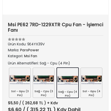
Msi PE62 7RD-1229XTR Cpu Fan - İşlemci
Fanı
Ürün Kodu:
9E4YX39V
Marka:
ParsPower
Kategori:
Msi Fan
Ürün Alternatifleri: Sağ - Cpu (4 Pin)
Sol - Gpu (3
Sağ - Cpu (3
Sol - Gpu (4
Sağ - Cpu (4
Pin)
Pin)
Pin)
Pin)
$5,50
/ ( 262,68 TL ) + Kdv
$6,60
/ ( 315,22 TL ) Kdv Dahil