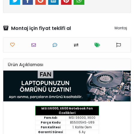
Montaj için fiyat teklifi al
Montaj
Ürün Açıklaması
MSI S6000, X600 Notebook Fan
Özellikleri
Fanı Adı
MSI S6000, X600
Parça Kodu
BS5005HS-U89
Fan Kalitesi
1. Kalite Oem
Garanti Süresi
6 Ay