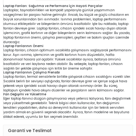
Laptop Fanları: Soğutma ve Performans İçin Hayati Parçalar
Laptoplar, taşınabilirlikleri ve kompakt yapılarıyla günlük yaşamımızın
vazgeçilmez bir parçası haline gelmiştir. Ancak, bu küçük ve güçlü cihazların en
büyük sorunlarından biri ısınmadır. Isınma problemleri, laptop performansını
olumsuz etkileyebilir ve bileşenlerin ömrünü kısaltabilir. İşte bu noktada, laptop
fanları devreye girer. Laptop fanları, cihazın içindeki sıcak havayı dışarı atarak
işlemcinin, grafik kartının ve diğer bileşenlerin serin kalmasını sağlar. Bu yazıda,
laptop fanlarının önemi, çalışma prensipleri, çeşitleri ve bakım ipuçları üzerinde
duracağız.
Laptop Fanlarının Önemi
Laptop fanları, cihazın optimum sıcaklıkta çalışmasını sağlayarak performansını
korur. Aşırı ısınma, işlemcinin ve grafik kartının hızını düşürebilir, hatta
donanımsal hasara yol açabilir. Yüksek sıcaklıklar ayrıca, batarya ömrünü
kısaltabilir ve veri kaybına neden olabilir. Bu sebeple, laptop fanları, cihazın
sağlıklı bir şekilde çalışması için kritik bir öneme sahiptir.
Laptop Fanlarının Çalışma Prensibi
Laptop fanları, termal sensörlerle birlikte çalışarak cihazın sıcaklığını sürekli izler.
Sıcaklık belirli bir seviyeyi aştığında, fanlar devreye girer ve içeriye soğuk hava
çekerek veya içerideki sıcak havayı dışarı atarak ısınmayı önler. Bu süreç,
laptopun içindeki hava akışını düzenler ve parçaların serin kalmasını sağlar.
Fan Değişimi ve Yükseltme
Eğer laptop fanınız düzgün çalışmıyorsa veya yetersiz kalıyorsa, fanı değiştirmek
veya yükseltmek gerekebilir. Teknik bilgisi olan kullanıcılar, fan değişimini
kendileri yapabilirken, daha az deneyimli kullanıcılar için bir teknik servisten
yardım almak en güvenli seçenek olacaktır. Ayrıca, fanın modeline ve boyutuna
dikkat ederek, uyumlu bir fan seçmek önemlidir.
Garanti ve Teslimat