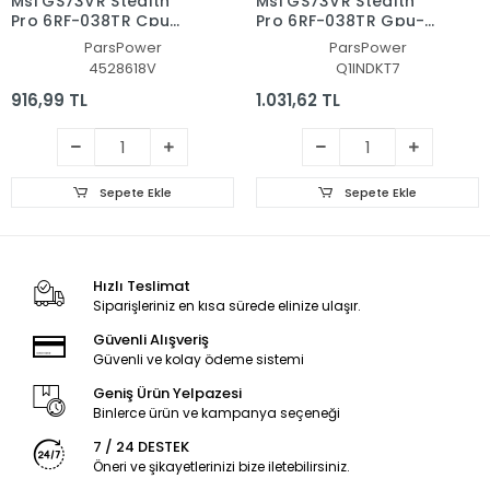
Msi GS73VR Stealth
Msi GS73VR Stealth
Pro 6RF-038TR Cpu
Pro 6RF-038TR Gpu-
Fan - İşlemci Fanı
Vga Fan - Ekran Kartı
ParsPower
ParsPower
Fanı
4528618V
Q1INDKT7
916,99 TL
1.031,62 TL
Sepete Ekle
Sepete Ekle
Hızlı Teslimat
Siparişleriniz en kısa sürede elinize ulaşır.
Güvenli Alışveriş
Güvenli ve kolay ödeme sistemi
Geniş Ürün Yelpazesi
Binlerce ürün ve kampanya seçeneği
7 / 24 DESTEK
Öneri ve şikayetlerinizi bize iletebilirsiniz.