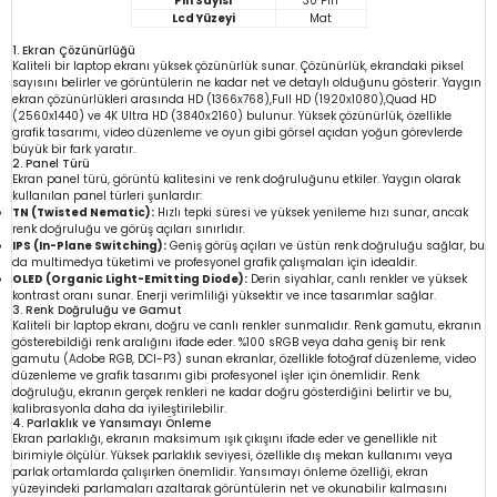
Pin Sayısı
30 Pin
Lcd Yüzeyi
Mat
1. Ekran Çözünürlüğü
Kaliteli bir laptop ekranı yüksek çözünürlük sunar. Çözünürlük, ekrandaki piksel
sayısını belirler ve görüntülerin ne kadar net ve detaylı olduğunu gösterir. Yaygın
ekran çözünürlükleri arasında HD (1366x768),Full HD (1920x1080),Quad HD
(2560x1440) ve 4K Ultra HD (3840x2160) bulunur. Yüksek çözünürlük, özellikle
grafik tasarımı, video düzenleme ve oyun gibi görsel açıdan yoğun görevlerde
büyük bir fark yaratır.
2. Panel Türü
Ekran panel türü, görüntü kalitesini ve renk doğruluğunu etkiler. Yaygın olarak
kullanılan panel türleri şunlardır:
TN (Twisted Nematic):
Hızlı tepki süresi ve yüksek yenileme hızı sunar, ancak
renk doğruluğu ve görüş açıları sınırlıdır.
IPS (In-Plane Switching):
Geniş görüş açıları ve üstün renk doğruluğu sağlar, bu
da multimedya tüketimi ve profesyonel grafik çalışmaları için idealdir.
OLED (Organic Light-Emitting Diode):
Derin siyahlar, canlı renkler ve yüksek
kontrast oranı sunar. Enerji verimliliği yüksektir ve ince tasarımlar sağlar.
3. Renk Doğruluğu ve Gamut
Kaliteli bir laptop ekranı, doğru ve canlı renkler sunmalıdır. Renk gamutu, ekranın
gösterebildiği renk aralığını ifade eder. %100 sRGB veya daha geniş bir renk
gamutu (Adobe RGB, DCI-P3) sunan ekranlar, özellikle fotoğraf düzenleme, video
düzenleme ve grafik tasarımı gibi profesyonel işler için önemlidir. Renk
doğruluğu, ekranın gerçek renkleri ne kadar doğru gösterdiğini belirtir ve bu,
kalibrasyonla daha da iyileştirilebilir.
4. Parlaklık ve Yansımayı Önleme
Ekran parlaklığı, ekranın maksimum ışık çıkışını ifade eder ve genellikle nit
birimiyle ölçülür. Yüksek parlaklık seviyesi, özellikle dış mekan kullanımı veya
parlak ortamlarda çalışırken önemlidir. Yansımayı önleme özelliği, ekran
yüzeyindeki parlamaları azaltarak görüntülerin net ve okunabilir kalmasını