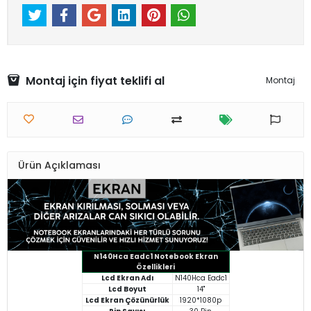
Montaj için fiyat teklifi al
Montaj
Ürün Açıklaması
N140Hca Eadc1 Notebook Ekran
Özellikleri
Lcd Ekran Adı
N140Hca Eadc1
Lcd Boyut
14"
Lcd Ekran Çözünürlük
1920*1080p