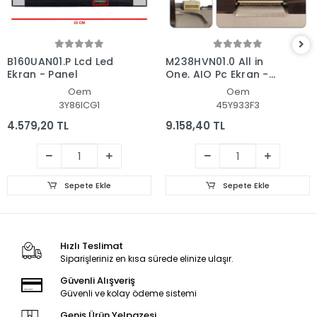
B160UAN01.P Lcd Led
M238HVN01.0 All in
Ekran - Panel
One, AIO Pc Ekran -
Panel
Oem
Oem
3Y86ICG1
45Y933F3
4.579,20 TL
9.158,40 TL
Sepete Ekle
Sepete Ekle
Hızlı Teslimat
Siparişleriniz en kısa sürede elinize ulaşır.
Güvenli Alışveriş
Güvenli ve kolay ödeme sistemi
Geniş Ürün Yelpazesi