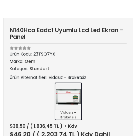
N140Hca Eadc1 Uyumlu Lcd Led Ekran -
Panel
Ürün Kodu:
23TSQ7YX
Marka:
Oem
Kategori:
Standart
Ürün Alternatifleri: Vidasız - Braketsiz
Vidasız -
Braketsiz
$38,50
/ ( 1.836,45 TL ) + Kdv
$46,20
/ ( 2.203,74 TL ) Kdv Dahil