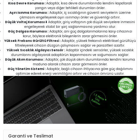
Kısa Devre Koruması :
Adaptör, kısa devre durumlarında kendini kapatarak
yangın veya diğer tehlikeli durumları önler.
Aşırı Isınma Koruması :
Adaptör, iç sıcaklığının güvenli seviyelerin üzerine
çıkmasını engelleyerek aşırı ısınmayı önler ve güvenliği artırır.
Düşük Voltaj Koruması ⬇️
Adaptör, giriş voltajının çok düşük seviyelere inmesini
engelleyerek stabil bir şarj sağlanmasına yardımcı olur.
Güç Dalgası Koruması :
Adaptör, ani güç dalgalanmalarına karşı cihazınızı
korur, böylece elektronik bileşenlerin zarar görmesini önler.
Yüksek Frekans Gürültü Filtresi :
Adaptör, yüksek frekanslı elektriksel gürültüyü
filtreleyerek cihazın düzgün çalışmasını sağlar ve parazitleri azaltır.
Yüksek Sıcaklık Algılayıcı Sensör :
Adaptör içindeki sensörler, yüksek sıcaklık
durumlarını algılayarak adaptörün kapanmasını ve soğumasını sağlar.
Düşük Akım Koruması :
Adaptör, çok düşük akım durumlarında kendini koruma
moduna alarak cihazın zarar görmesini önler.
Güç Yönetim Sistemi :
Adaptör, bağlı cihazın ihtiyacına göre güç dağılımını
optimize ederek enerji verimliliğini artırır ve cihazın ömrünü uzatır.
Garanti ve Teslimat