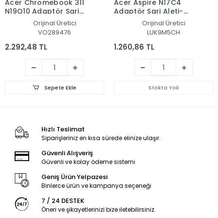
Acer Chromebook 311
Acer Aspire N17C4
N19Q10 Adaptör Şarj
Adaptör Şarj Aleti-
Aleti-Cihazı
Cihazı
Orijinal Üretici
Orijinal Üretici
VO289476
LUK9M5CH
2.292,48 TL
1.260,86 TL
Sepete Ekle
Stokta Yok
Hızlı Teslimat
Siparişleriniz en kısa sürede elinize ulaşır.
Güvenli Alışveriş
Güvenli ve kolay ödeme sistemi
Geniş Ürün Yelpazesi
Binlerce ürün ve kampanya seçeneği
7 / 24 DESTEK
Öneri ve şikayetlerinizi bize iletebilirsiniz.