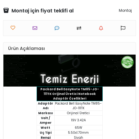
Montaj için fiyat teklifi al
Montaj
Ürün Açıklaması
Packard Bell EasyNote TM85-JO-
111TK Orijinal Üretici Notebook
Adaptör Özellikleri
Adaptör
Packard Bell EasyNote TM85-
Adı
JO-111TK
Markası
Orijinal Üretici
Volt /
19V 3.42A
Amper
Watt
65W
Uç Tipi
5.50x1.70mm
Rengi
Siyah