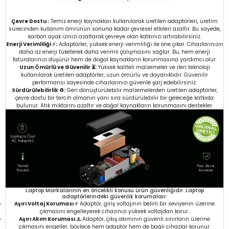
Çevre Dostu :
Temiz enerji kaynakları kullanılarak üretilen adaptörleri, üretim
sürecinden kullanım ömrünün sonuna kadar çevresel etkileri azaltır. Bu sayede,
karbon ayak izinizi azaltarak çevreye olan katkınızı artırabilirsiniz.
Enerji Verimliliği ⚡:
Adaptörler, yüksek enerji verimliliği ile öne çıkar. Cihazlarınızın
daha az enerji tüketerek daha verimli çalışmasını sağlar. Bu, hem enerji
faturalarınızı düşürür hem de doğal kaynakların korunmasına yardımcı olur.
Uzun Ömürlü ve Güvenilir ⏳:
Yüksek kaliteli malzemeler ve ileri teknoloji
kullanılarak üretilen adaptörler, uzun ömürlü ve dayanıklıdır. Güvenilir
performansı sayesinde cihazlarınızı güvenle şarj edebilirsiniz.
Sürdürülebilirlik ♻️:
Geri dönüştürülebilir malzemelerden üretilen adaptörler,
çevre dostu bir tercih olmanın yanı sıra sürdürülebilir bir geleceğe katkıda
bulunur. Atık miktarını azaltır ve doğal kaynakların korunmasını destekler.
Laptop Markalarının en öncelikli konusu ürün güvenliğidir. Laptop
adaptörlerindeki güvenlik korumaları:
Aşırı Voltaj Koruması ⚡
Adaptör, giriş voltajının belirli bir seviyenin üzerine
çıkmasını engelleyerek cihazınızı yüksek voltajdan korur.
Aşırı Akım Koruması ⚠️
Adaptör, çıkış akımının güvenli sınırların üzerine
çıkmasını engeller, böylece hem adaptör hem de bağlı cihazlar korunur.