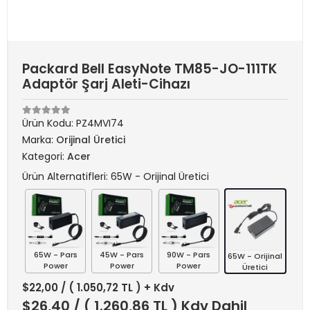
Packard Bell EasyNote TM85-JO-111TK
Adaptör Şarj Aleti-Cihazı
Ürün Kodu:
PZ4MVI74
Marka:
Orijinal Üretici
Kategori:
Acer
Ürün Alternatifleri: 65W - Orijinal Üretici
65W - Pars
45W - Pars
90W - Pars
65W - Orijinal
Power
Power
Power
Üretici
$22,00
/ ( 1.050,72 TL ) + Kdv
$26,40
/ ( 1.260,86 TL ) Kdv Dahil