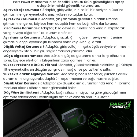
Pars Power markamızın en öncelikli konusu ürün güvenliğidir.Laptop
adaptörlerindeki güvenlik korumaları:
Aşırı Voltaj Koruması ⚡
Adaptör, giriş voltajının belirli bir seviyenin üzerine
çıkmasını engelleyerek cihazınızı yüksek voltajdan korur.
Aşırı Akım Koruması ⚠️
Adaptör, çıkış akımının güvenli sınırların üzerine
çıkmasını engeller, böylece hem adaptör hem de bağlı cihazlar korunur.
Kısa Devre Koruması :
Adaptör, kısa devre durumlarında kendini kapatarak
yangın veya diğer tehlikeli durumları önler.
Aşırı Isınma Koruması :
Adaptör, iç sıcaklığının güvenli seviyelerin üzerine
çıkmasını engelleyerek aşırı ısınmayı önler ve güvenliği artırır.
Düşük Voltaj Koruması ⬇️
Adaptör, giriş voltajının çok düşük seviyelere inmesini
engelleyerek stabil bir şarj sağlanmasına yardımcı olur.
Güç Dalgası Koruması :
Adaptör, ani güç dalgalanmalarına karşı cihazınızı
korur, böylece elektronik bileşenlerin zarar görmesini önler.
Yüksek Frekans Gürültü Filtresi :
Adaptör, yüksek frekanslı elektriksel gürültüyü
filtreleyerek cihazın düzgün çalışmasını sağlar ve parazitleri azaltır.
Yüksek Sıcaklık Algılayıcı Sensör :
Adaptör içindeki sensörler, yüksek sıcaklık
durumlarını algılayarak adaptörün kapanmasını ve soğumasını sağlar.
Düşük Akım Koruması :
Adaptör, çok düşük akım durumlarında kendini koruma
moduna alarak cihazın zarar görmesini önler.
Güç Yönetim Sistemi :
Adaptör, bağlı cihazın ihtiyacına göre güç dağılımını
optimize ederek enerji verimliliğini artırır ve cihazın ömrünü uzatır.