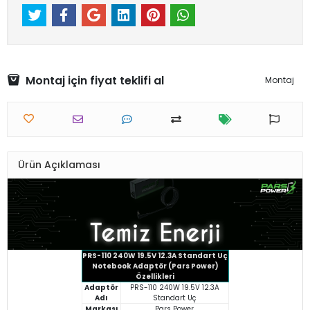
Montaj için fiyat teklifi al
Montaj
Ürün Açıklaması
PRS-110 240W 19.5V 12.3A Standart Uç
Notebook Adaptör (Pars Power)
Özellikleri
Adaptör
PRS-110 240W 19.5V 12.3A
Adı
Standart Uç
Markası
Pars Power