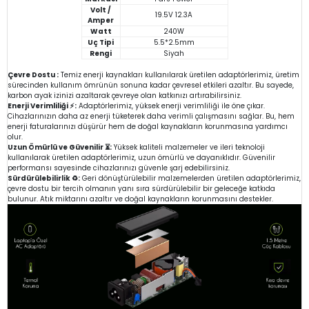
Volt /
19.5V 12.3A
Amper
Watt
240W
Uç Tipi
5.5*2.5mm
Rengi
Siyah
Çevre Dostu :
Temiz enerji kaynakları kullanılarak üretilen adaptörlerimiz, üretim
sürecinden kullanım ömrünün sonuna kadar çevresel etkileri azaltır. Bu sayede,
karbon ayak izinizi azaltarak çevreye olan katkınızı artırabilirsiniz.
Enerji Verimliliği ⚡:
Adaptörlerimiz, yüksek enerji verimliliği ile öne çıkar.
Cihazlarınızın daha az enerji tüketerek daha verimli çalışmasını sağlar. Bu, hem
enerji faturalarınızı düşürür hem de doğal kaynakların korunmasına yardımcı
olur.
Uzun Ömürlü ve Güvenilir ⏳:
Yüksek kaliteli malzemeler ve ileri teknoloji
kullanılarak üretilen adaptörlerimiz, uzun ömürlü ve dayanıklıdır. Güvenilir
performansı sayesinde cihazlarınızı güvenle şarj edebilirsiniz.
Sürdürülebilirlik ♻️:
Geri dönüştürülebilir malzemelerden üretilen adaptörlerimiz,
çevre dostu bir tercih olmanın yanı sıra sürdürülebilir bir geleceğe katkıda
bulunur. Atık miktarını azaltır ve doğal kaynakların korunmasını destekler.