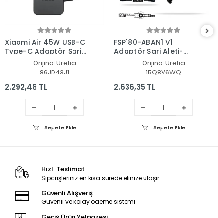
Xiaomi Air 45W USB-C
FSP180-ABAN1 V1
Type-C Adaptör Şarj
Adaptör Şarj Aleti-
Aleti-Cihazı
Cihazı
Orijinal Üretici
Orijinal Üretici
86JD43J1
15Q8V6WQ
2.292,48 TL
2.636,35 TL
Sepete Ekle
Sepete Ekle
Hızlı Teslimat
Siparişleriniz en kısa sürede elinize ulaşır.
Güvenli Alışveriş
Güvenli ve kolay ödeme sistemi
Geniş Ürün Yelpazesi