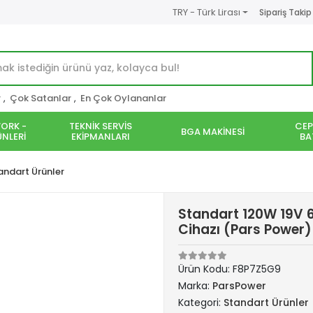
TRY - Türk Lirası
Sipariş Takip
r
,
Çok Satanlar
,
En Çok Oylananlar
ORK -
TEKNİK SERVİS
CEP
BGA MAKİNESİ
NLERİ
EKİPMANLARI
BA
andart Ürünler
Standart 120W 19V 
Cihazı (Pars Power)
Ürün Kodu:
F8P7Z5G9
Marka:
ParsPower
Kategori:
Standart Ürünler