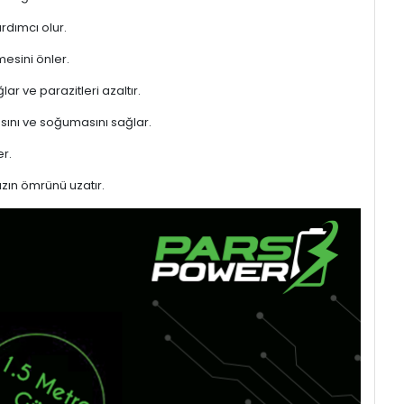
rdımcı olur.
mesini önler.
ar ve parazitleri azaltır.
sını ve soğumasını sağlar.
r.
azın ömrünü uzatır.