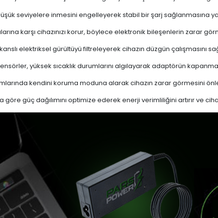
 düşük seviyelere inmesini engelleyerek stabil bir şarj sağlanmasına ya
ına karşı cihazınızı korur, böylece elektronik bileşenlerin zarar gör
nslı elektriksel gürültüyü filtreleyerek cihazın düzgün çalışmasını sağl
ensörler, yüksek sıcaklık durumlarını algılayarak adaptörün kapanma
mlarında kendini koruma moduna alarak cihazın zarar görmesini önle
a göre güç dağılımını optimize ederek enerji verimliliğini artırır ve cih