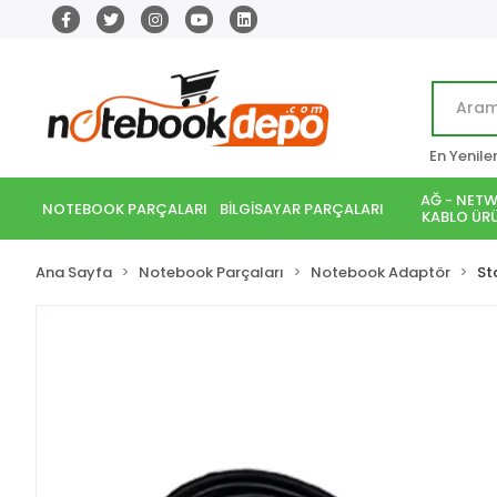
En Yenile
AĞ - NETW
NOTEBOOK PARÇALARI
BİLGİSAYAR PARÇALARI
KABLO ÜRÜ
Ana Sayfa
Notebook Parçaları
Notebook Adaptör
St