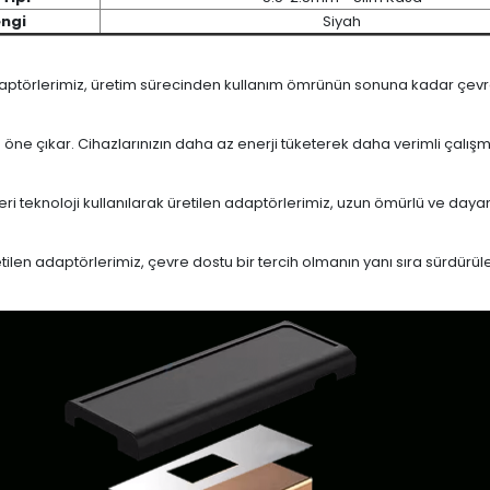
ngi
Siyah
daptörlerimiz, üretim sürecinden kullanım ömrünün sonuna kadar çevrese
le öne çıkar. Cihazlarınızın daha az enerji tüketerek daha verimli çalış
eri teknoloji kullanılarak üretilen adaptörlerimiz, uzun ömürlü ve dayan
en adaptörlerimiz, çevre dostu bir tercih olmanın yanı sıra sürdürülebi