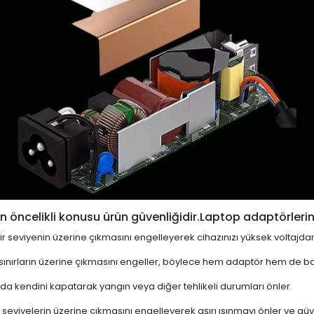
 öncelikli konusu ürün güvenliğidir.Laptop adaptörlerin
i bir seviyenin üzerine çıkmasını engelleyerek cihazınızı yüksek voltajda
 sınırların üzerine çıkmasını engeller, böylece hem adaptör hem de ba
a kendini kapatarak yangın veya diğer tehlikeli durumları önler.
 seviyelerin üzerine çıkmasını engelleyerek aşırı ısınmayı önler ve güven