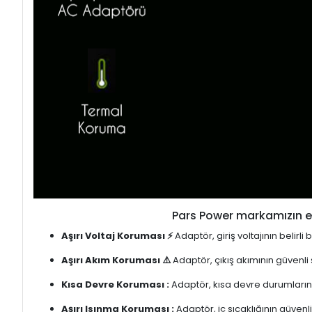
Pars Power markamızın en
Aşırı Voltaj Koruması ⚡
Adaptör, giriş voltajının belirl
Aşırı Akım Koruması ⚠️
Adaptör, çıkış akımının güvenli
Kısa Devre Koruması :
Adaptör, kısa devre durumlarınd
Aşırı Isınma Koruması :
Adaptör, iç sıcaklığının güvenli