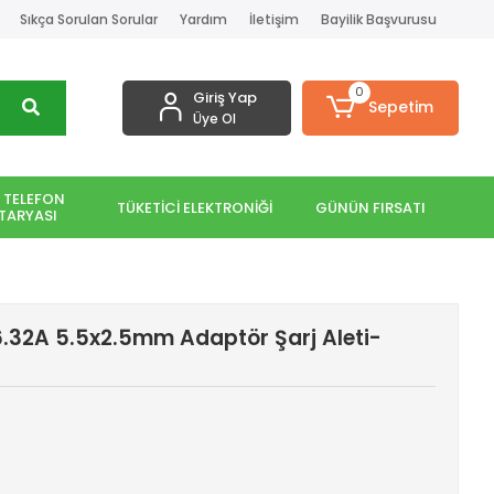
Sıkça Sorulan Sorular
Yardım
İletişim
Bayilik Başvurusu
0
Giriş Yap
Sepetim
Üye Ol
 TELEFON
TÜKETİCİ ELEKTRONİĞİ
GÜNÜN FIRSATI
TARYASI
6.32A 5.5x2.5mm Adaptör Şarj Aleti-