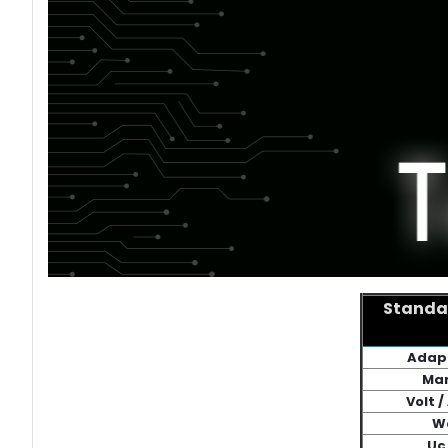
Standar
Adapt
Mar
Volt 
W
Uç 