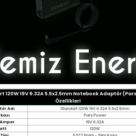
t 120W 19V 6.32A 5.5x2.5mm Notebook Adaptör (Par
Özellikleri
ör Adı
Standart 120W 19V 6.32A 5.5x2.5mm
kası
Pars Power
/ Amper
19V 6.32A
att
120W
Tipi
5.5*2.5mm - Slim Kasa