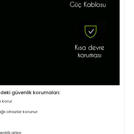
deki güvenlik korumaları:
n korur.
ğlı cihazlar korunur.
liği artırır.