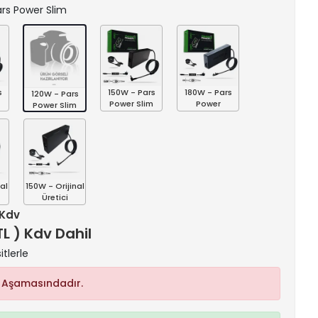
Pars Power Slim
s
150W - Pars
180W - Pars
120W - Pars
Power Slim
Power
Power Slim
al
150W - Orijinal
Üretici
 Kdv
TL ) Kdv Dahil
itlerle
 Aşamasındadır.