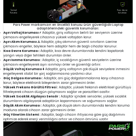
Pars Power markamızın en öncelikli konusu ürün güvenliğidir.Laptop
adaptörlerindeki güvenlik korumaları:
Aşırı Voltaj Koruması ⚡
Adaptör, giriş voltajının belirli bir seviyenin üzerine
çıkmasını engelleyerek cihazınızı yüksek voltajdan korur.
Aşırı Akım Koruması ⚠️
Adaptör, çıkış akımının güvenli sınırların üzerine
çıkmasını engeller, böylece hem adaptör hem de bağlı cihazlar korunur.
Kısa Devre Koruması :
Adaptör, kısa devre durumlarında kendini kapatarak
yangın veya diğer tehlikeli durumları önler.
Aşırı Isınma Koruması :
Adaptör, iç sıcaklığının güvenli seviyelerin üzerine
çıkmasını engelleyerek aşırı ısınmayı önler ve güvenliği artırır.
Düşük Voltaj Koruması ⬇️
Adaptör, giriş voltajının çok düşük seviyelere inmesini
engelleyerek stabil bir şarj sağlanmasına yardımcı olur.
Güç Dalgası Koruması :
Adaptör, ani güç dalgalanmalarına karşı cihazınızı
korur, böylece elektronik bileşenlerin zarar görmesini önler.
Yüksek Frekans Gürültü Filtresi :
Adaptör, yüksek frekanslı elektriksel gürültüyü
filtreleyerek cihazın düzgün çalışmasını sağlar ve parazitleri azaltır.
Yüksek Sıcaklık Algılayıcı Sensör :
Adaptör içindeki sensörler, yüksek sıcaklık
durumlarını algılayarak adaptörün kapanmasını ve soğumasını sağlar.
Düşük Akım Koruması :
Adaptör, çok düşük akım durumlarında kendini koruma
moduna alarak cihazın zarar görmesini önler.
Güç Yönetim Sistemi :
Adaptör, bağlı cihazın ihtiyacına göre güç dağılımını
optimize ederek enerji verimliliğini artırır ve cihazın ömrünü uzatır.