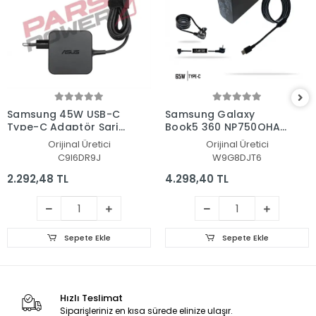
Samsung 45W USB-C
Samsung Galaxy
Type-C Adaptör Şarj
Book5 360 NP750QHA-
Aleti-Cihazı
K00TT Adaptör Şarj
Orijinal Üretici
Orijinal Üretici
Aleti-Cihazı
C9I6DR9J
W9G8DJT6
2.292,48 TL
4.298,40 TL
Sepete Ekle
Sepete Ekle
Hızlı Teslimat
Siparişleriniz en kısa sürede elinize ulaşır.