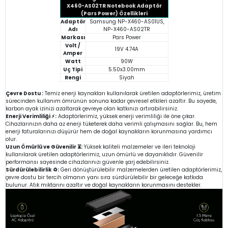
X460-AS02TR Notebook Adaptör
(Pars Power) Özellikleri
Adaptör
Samsung NP-X460-AS01US,
Adı
NP-X460-AS02TR
Markası
Pars Power
Volt /
19V 4.74A
Amper
Watt
90W
Uç Tipi
5.50x3.00mm
Rengi
Siyah
Çevre Dostu :
Temiz enerji kaynakları kullanılarak üretilen adaptörlerimiz, üretim
sürecinden kullanım ömrünün sonuna kadar çevresel etkileri azaltır. Bu sayede,
karbon ayak izinizi azaltarak çevreye olan katkınızı artırabilirsiniz.
Enerji Verimliliği ⚡:
Adaptörlerimiz, yüksek enerji verimliliği ile öne çıkar.
Cihazlarınızın daha az enerji tüketerek daha verimli çalışmasını sağlar. Bu, hem
enerji faturalarınızı düşürür hem de doğal kaynakların korunmasına yardımcı
olur.
Uzun Ömürlü ve Güvenilir ⏳:
Yüksek kaliteli malzemeler ve ileri teknoloji
kullanılarak üretilen adaptörlerimiz, uzun ömürlü ve dayanıklıdır. Güvenilir
performansı sayesinde cihazlarınızı güvenle şarj edebilirsiniz.
Sürdürülebilirlik ♻️:
Geri dönüştürülebilir malzemelerden üretilen adaptörlerimiz,
çevre dostu bir tercih olmanın yanı sıra sürdürülebilir bir geleceğe katkıda
bulunur. Atık miktarını azaltır ve doğal kaynakların korunmasını destekler.