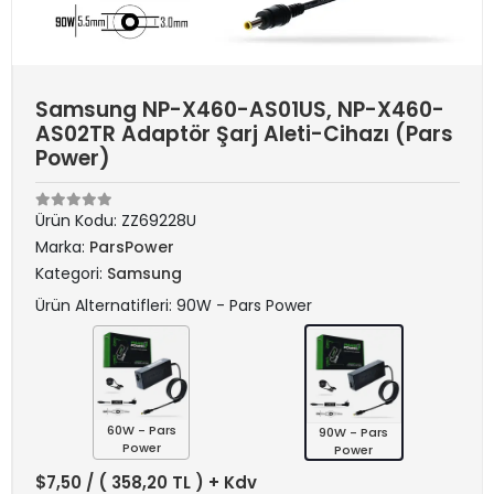
Samsung NP-X460-AS01US, NP-X460-
AS02TR Adaptör Şarj Aleti-Cihazı (Pars
Power)
Ürün Kodu:
ZZ69228U
Marka:
ParsPower
Kategori:
Samsung
Ürün Alternatifleri: 90W - Pars Power
60W - Pars
90W - Pars
Power
Power
$7,50
/ ( 358,20 TL ) + Kdv