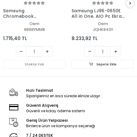
Samsung
Samsung LJ96-0650E
Chromebook
All in One, AIO Pc Ekran
XE350XBA-KA2UK Lcd
- Panel
Oem
Oem
Led Ekran - Panel
9898YMM8
JQHK843Y
1.715,40 TL
8.233,92 TL
Stokta Yok
Sepete Ekle
Hızlı Teslimat
Siparişleriniz en kısa sürede elinize ulaşır.
Güvenli Alışveriş
Güvenli ve kolay ödeme sistemi
Geniş Ürün Yelpazesi
Binlerce ürün ve kampanya seçeneği
7 / 24 DESTEK