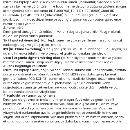
Kaliteli bir laptop ekranı yüksek çözünürlük sunar. Çözünürlük, ekrandaki piksel
sayısını belirler ve görüntülerin ne kadar net ve detaylı olduğunu gösterir. Yaygın
ekran çözünürlükleri arasında HD (1366x768),Full HD (1920x1080),Quad HD
(2560x1440) ve 4K Ultra HD (3840x2160) bulunur. Yüksek çözünürlük, özellikle
grafik tasarımı, video düzenleme ve oyun gibi görsel açıdan yoğun görevlerde
büyük bir fark yaratır.
2. Panel Türü
Ekran panel türü, görüntü kalitesini ve renk doğruluğunu etkiler. Yaygın olarak
kullanılan panel türleri şunlardır:
TN (Twisted Nematic):
Hızlı tepki süresi ve yüksek yenileme hızı sunar, ancak
renk doğruluğu ve görüş açıları sınırlıdır.
IPS (In-Plane Switching):
Geniş görüş açıları ve üstün renk doğruluğu sağlar, bu
da multimedya tüketimi ve profesyonel grafik çalışmaları için idealdir.
OLED (Organic Light-Emitting Diode):
Derin siyahlar, canlı renkler ve yüksek
kontrast oranı sunar. Enerji verimliliği yüksektir ve ince tasarımlar sağlar.
3. Renk Doğruluğu ve Gamut
Kaliteli bir laptop ekranı, doğru ve canlı renkler sunmalıdır. Renk gamutu, ekranın
gösterebildiği renk aralığını ifade eder. %100 sRGB veya daha geniş bir renk
gamutu (Adobe RGB, DCI-P3) sunan ekranlar, özellikle fotoğraf düzenleme, video
düzenleme ve grafik tasarımı gibi profesyonel işler için önemlidir. Renk
doğruluğu, ekranın gerçek renkleri ne kadar doğru gösterdiğini belirtir ve bu,
kalibrasyonla daha da iyileştirilebilir.
4. Parlaklık ve Yansımayı Önleme
Ekran parlaklığı, ekranın maksimum ışık çıkışını ifade eder ve genellikle nit
birimiyle ölçülür. Yüksek parlaklık seviyesi, özellikle dış mekan kullanımı veya
parlak ortamlarda çalışırken önemlidir. Yansımayı önleme özelliği, ekran
yüzeyindeki parlamaları azaltarak görüntülerin net ve okunabilir kalmasını
sağlar. Mat ekran kaplamaları, yansıma problemlerini minimize ederken, parlak
ekranlar daha canlı renkler sunar ancak daha fazla yansımaya neden olabilir.