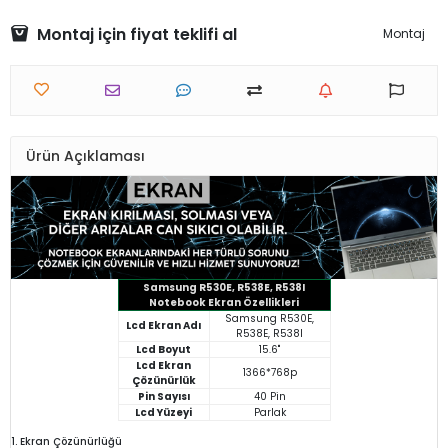
Montaj için fiyat teklifi al
Montaj
Ürün Açıklaması
Samsung R530E, R538E, R538I
Notebook Ekran Özellikleri
Samsung R530E,
Lcd Ekran Adı
R538E, R538I
Lcd Boyut
15.6"
Lcd Ekran
1366*768p
Çözünürlük
Pin Sayısı
40 Pin
Lcd Yüzeyi
Parlak
1. Ekran Çözünürlüğü