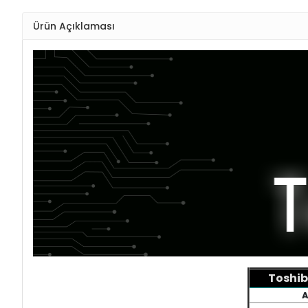
Ürün Açıklaması
Toshib
A