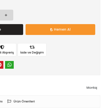
e
Hemen Al
 Alışveriş
İade ve Değişim
Montaj
mı
Ürün Önerileri