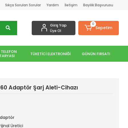
Sıkça Sorulan Sorular
Yardım
İletişim
Bayilik Başvurusu
0
Giriş Yap
Sepetim
Üye Ol
 TELEFON
TÜKETİCİ ELEKTRONİĞİ
GÜNÜN FIRSATI
TARYASI
60 Adaptör Şarj Aleti-Cihazı
Adaptör
ijinal Üretici