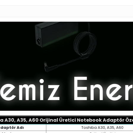
a A30, A35, A60
Orijinal Üretici Notebook Adaptör Özel
daptör Adı
Toshiba A30, A35, A60