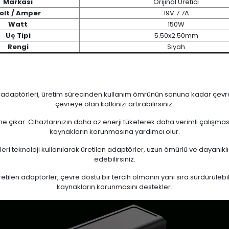
Markası
Orijinal Üretici
olt / Amper
19V 7.7A
Watt
150W
Uç Tipi
5.50x2.50mm
Rengi
Siyah
n adaptörleri, üretim sürecinden kullanım ömrünün sonuna kadar çevrese
çevreye olan katkınızı artırabilirsiniz.
 öne çıkar. Cihazlarınızın daha az enerji tüketerek daha verimli çalışma
kaynakların korunmasına yardımcı olur.
eri teknoloji kullanılarak üretilen adaptörler, uzun ömürlü ve dayanıkl
edebilirsiniz.
ilen adaptörler, çevre dostu bir tercih olmanın yanı sıra sürdürülebili
kaynakların korunmasını destekler.