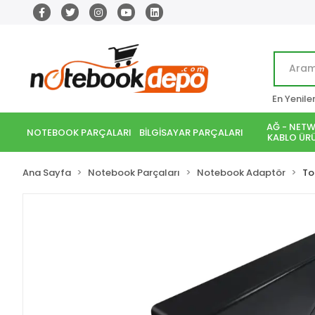
En Yenile
AĞ - NETW
NOTEBOOK PARÇALARI
BİLGİSAYAR PARÇALARI
KABLO ÜRÜ
Ana Sayfa
Notebook Parçaları
Notebook Adaptör
To