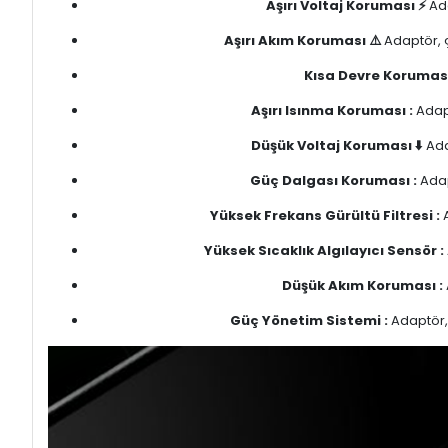
Aşırı Voltaj Koruması ⚡
Ada
Aşırı Akım Koruması ⚠️
Adaptör, ç
Kısa Devre Koruması
Aşırı Isınma Koruması :
Adapt
Düşük Voltaj Koruması ⬇️
Ada
Güç Dalgası Koruması :
Adap
Yüksek Frekans Gürültü Filtresi :
A
Yüksek Sıcaklık Algılayıcı Sensör :
Düşük Akım Koruması :
Güç Yönetim Sistemi :
Adaptör, 