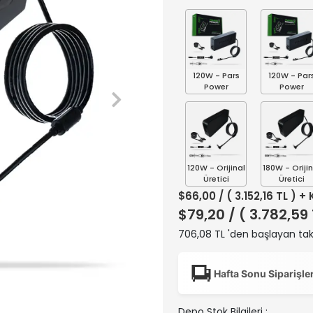
120W - Pars
120W - Par
Power
Power
120W - Orijinal
180W - Orijin
Üretici
Üretici
$66,00
/ ( 3.152,16 TL ) +
$79,20
/ ( 3.782,59
706,08 TL 'den başlayan taks
Hafta Sonu Siparişle
Depo Stok Bilgileri :