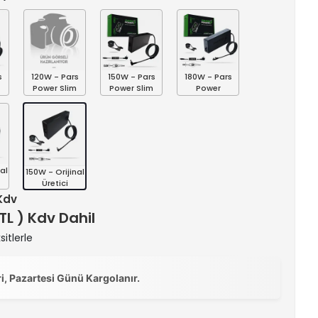
s
120W - Pars
150W - Pars
180W - Pars
Power Slim
Power Slim
Power
al
150W - Orijinal
Üretici
 Kdv
 TL ) Kdv Dahil
itlerle
ri, Pazartesi Günü Kargolanır.