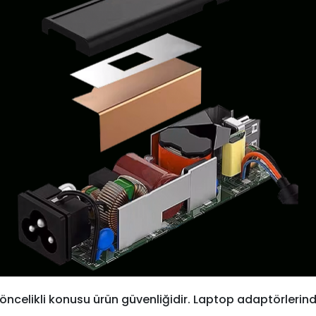
öncelikli konusu ürün güvenliğidir. Laptop adaptörlerind