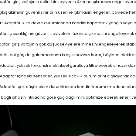
ptör, giriş voltajının belirli bir seviyenin üzerine çıkmasını engelleyer
ıkış akımının güvenli sınırların üzerine çıkmasını engeller, böylece 
 :
Adaptör, kısa devre durumlarında kendini kapatarak yangın veya diğ
ör, iç sıcaklığının güvenli seviyelerin üzerine çıkmasını engelleyerek aşı
ptör, giriş voltajının çok düşük seviyelere inmesini engelleyerek stabi
tör, ani güç dalgalanmalarına karşı cihazınızı korur, böylece elektron
daptör, yüksek frekanslı elektriksel gürültüyü filtreleyerek cihazın düz
Adaptör içindeki sensörler, yüksek sıcaklık durumlarını algılayarak 
Adaptör, çok düşük akım durumlarında kendini koruma moduna alarak
bağlı cihazın ihtiyacına göre güç dağılımını optimize ederek enerji verim