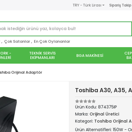
TRY - Türk Lirası
Sipariş Takip
r
,
Çok Satanlar
,
En Çok Oylananlar
ORK -
TEKNİK SERVİS
CEP
BGA MAKİNESİ
NLERİ
EKİPMANLARI
BA
shiba Orijinal Adaptör
Toshiba A30, A35, A
Ürün Kodu:
874375IP
Marka:
Orijinal Üretici
Kategori:
Toshiba Orijinal 
Ürün Alternatifleri: 150W - Or