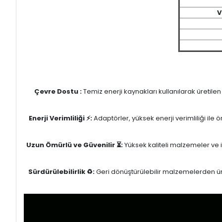
V
Çevre Dostu :
Temiz enerji kaynakları kullanılarak üretile
Enerji Verimliliği ⚡:
Adaptörler, yüksek enerji verimliliği ile
Uzun Ömürlü ve Güvenilir ⏳:
Yüksek kaliteli malzemeler ve il
Sürdürülebilirlik ♻️:
Geri dönüştürülebilir malzemelerden üret