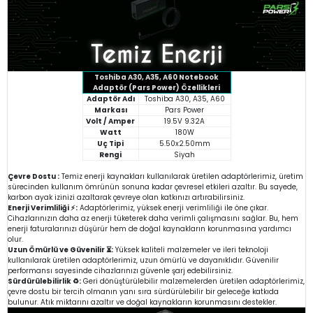
Toshiba A30, A35, A60 Notebook
Adaptör (Pars Power) Özellikleri
Adaptör Adı
Toshiba A30, A35, A60
Markası
Pars Power
Volt / Amper
19.5V 9.32A
Watt
180W
Uç Tipi
5.50x2.50mm
Rengi
Siyah
Çevre Dostu :
Temiz enerji kaynakları kullanılarak üretilen adaptörlerimiz, üretim
sürecinden kullanım ömrünün sonuna kadar çevresel etkileri azaltır. Bu sayede,
karbon ayak izinizi azaltarak çevreye olan katkınızı artırabilirsiniz.
Enerji Verimliliği ⚡:
Adaptörlerimiz, yüksek enerji verimliliği ile öne çıkar.
Cihazlarınızın daha az enerji tüketerek daha verimli çalışmasını sağlar. Bu, hem
enerji faturalarınızı düşürür hem de doğal kaynakların korunmasına yardımcı
olur.
Uzun Ömürlü ve Güvenilir ⏳:
Yüksek kaliteli malzemeler ve ileri teknoloji
kullanılarak üretilen adaptörlerimiz, uzun ömürlü ve dayanıklıdır. Güvenilir
performansı sayesinde cihazlarınızı güvenle şarj edebilirsiniz.
Sürdürülebilirlik ♻️:
Geri dönüştürülebilir malzemelerden üretilen adaptörlerimiz,
çevre dostu bir tercih olmanın yanı sıra sürdürülebilir bir geleceğe katkıda
bulunur. Atık miktarını azaltır ve doğal kaynakların korunmasını destekler.