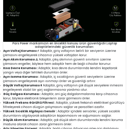
Pars Power markamızın en öncelikli konusu ürün güvenliğidir.Laptop
adaptörlerindeki güvenlik korumaları:
Aşırı Voltaj Koruması ⚡
Adaptör, giriş voltajının belirli bir seviyenin üzerine
çıkmasını engelleyerek cihazınızı yüksek voltajdan korur.
Aşırı Akım Koruması ⚠️
Adaptör, çıkış akımının güvenli sınırların üzerine
çıkmasını engeller, böylece hem adaptör hem de bağlı cihazlar korunur.
Kısa Devre Koruması :
Adaptör, kısa devre durumlarında kendini kapatarak
yangın veya diğer tehlikeli durumları önler.
Aşırı Isınma Koruması :
Adaptör, iç sıcaklığının güvenli seviyelerin üzerine
çıkmasını engelleyerek aşırı ısınmayı önler ve güvenliği artırır.
Düşük Voltaj Koruması ⬇️
Adaptör, giriş voltajının çok düşük seviyelere inmesini
engelleyerek stabil bir şarj sağlanmasına yardımcı olur.
Güç Dalgası Koruması :
Adaptör, ani güç dalgalanmalarına karşı cihazınızı
korur, böylece elektronik bileşenlerin zarar görmesini önler.
Yüksek Frekans Gürültü Filtresi :
Adaptör, yüksek frekanslı elektriksel gürültüyü
filtreleyerek cihazın düzgün çalışmasını sağlar ve parazitleri azaltır.
Yüksek Sıcaklık Algılayıcı Sensör :
Adaptör içindeki sensörler, yüksek sıcaklık
durumlarını algılayarak adaptörün kapanmasını ve soğumasını sağlar.
Düşük Akım Koruması :
Adaptör, çok düşük akım durumlarında kendini koruma
moduna alarak cihazın zarar görmesini önler.
Güç Yönetim Sistemi :
Adaptör, bağlı cihazın ihtiyacına göre güç dağılımını