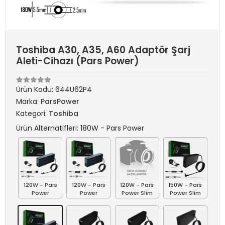
Toshiba A30, A35, A60 Adaptör Şarj
Aleti-Cihazı (Pars Power)
Ürün Kodu:
644U62P4
Marka:
ParsPower
Kategori:
Toshiba
Ürün Alternatifleri: 180W - Pars Power
120W - Pars
120W - Pars
120W - Pars
150W - Pars
Power
Power
Power Slim
Power Slim