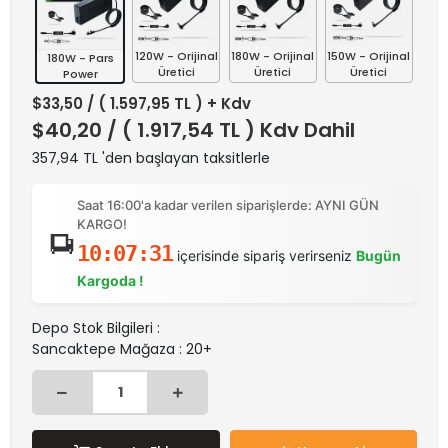
120W - Orijinal
180W - Orijinal
150W - Orijinal
180W - Pars
Üretici
Üretici
Üretici
Power
$33,50
/ ( 1.597,95 TL ) + Kdv
$40,20
/ ( 1.917,54 TL ) Kdv Dahil
357,94 TL 'den başlayan taksitlerle
Saat 16:00'a kadar verilen siparişlerde: AYNI GÜN
KARGO!
10:07:31
içerisinde sipariş verirseniz
Bugün
Kargoda !
Depo Stok Bilgileri :
Sancaktepe Mağaza : 20+