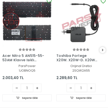
Acer Nitro 5 AN515-55-
Toshiba Portege
53AM Klavye Işıklı
X20W, X20W-D, X20W-
(Siyah TR)
E Adaptör Şarj Aleti-
ParsPower
Orijinal Üretici
Cihazı
1JOBNOQ5
2SQW2A55
2.003,40 TL
2.289,60 TL
Sepete Ekle
Sepete Ekle