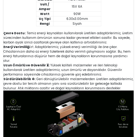
Volt /
15V 6A
Amper
Watt
90W
Uç Tipi
6.30x3.00mm
Rengi
Siyah
Çevre Dostu :
Temiz enerji kaynakları kullanılarak üretilen adaptörlerimiz, üretim
sürecinden kullanım ömrünün sonuna kadar çevresel etkileri azaltır. Bu sayede,
karbon ayak izinizi azaltarak çevreye olan katkınızı artırabilirsiniz.
Enerji Verimliliği ⚡:
Adaptörlerimiz, yüksek enerji verimliliği ile öne çıkar.
Cihazlarınızın daha az enerji tüketerek daha verimli çalışmasını sağlar. Bu, hem
enerji faturalarınızı düşürür hem de doğal kaynakların korunmasına yardımcı
olur.
Uzun Ömürlü ve Güvenilir ⏳:
Yüksek kaliteli malzemeler ve ileri teknoloji
kullanılarak üretilen adaptörlerimiz, uzun ömürlü ve dayanıklıdır. Güvenilir
performansı sayesinde cihazlarınızı güvenle şarj edebilirsiniz.
Sürdürülebilirlik ♻️:
Geri dönüştürülebilir malzemelerden üretilen adaptörlerimiz,
çevre dostu bir tercih olmanın yanı sıra sürdürülebilir bir geleceğe katkıda
bulunur. Atık miktarını azaltır ve doğal kaynakların korunmasını destekler.