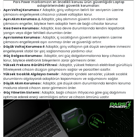
Pars Power markamızın en öncelikli konusu ürün güvenliğidir.Laptop
adaptörlerindeki güvenlik korumaları:
Aşırı Voltaj Koruması ⚡
Adaptör, giriş voltajının belirli bir seviyenin üzerine
çıkmasını engelleyerek cihazınızı yüksek voltajdan korur.
Aşırı Akım Koruması ⚠️
Adaptör, çıkış akımının güvenli sınırların üzerine
çıkmasını engeller, böylece hem adaptör hem de bağlı cihazlar korunur.
Kısa Devre Koruması :
Adaptör, kısa devre durumlarında kendini kapatarak
yangın veya diğer tehlikeli durumları önler.
Aşırı Isınma Koruması :
Adaptör, iç sıcaklığının güvenli seviyelerin üzerine
çıkmasını engelleyerek aşırı ısınmayı önler ve güvenliği artırır.
Düşük Voltaj Koruması ⬇️
Adaptör, giriş voltajının çok düşük seviyelere inmesini
engelleyerek stabil bir şarj sağlanmasına yardımcı olur.
Güç Dalgası Koruması :
Adaptör, ani güç dalgalanmalarına karşı cihazınızı
korur, böylece elektronik bileşenlerin zarar görmesini önler.
Yüksek Frekans Gürültü Filtresi :
Adaptör, yüksek frekanslı elektriksel gürültüyü
filtreleyerek cihazın düzgün çalışmasını sağlar ve parazitleri azaltır.
Yüksek Sıcaklık Algılayıcı Sensör :
Adaptör içindeki sensörler, yüksek sıcaklık
durumlarını algılayarak adaptörün kapanmasını ve soğumasını sağlar.
Düşük Akım Koruması :
Adaptör, çok düşük akım durumlarında kendini koruma
moduna alarak cihazın zarar görmesini önler.
Güç Yönetim Sistemi :
Adaptör, bağlı cihazın ihtiyacına göre güç dağılımını
optimize ederek enerji verimliliğini artırır ve cihazın ömrünü uzatır.