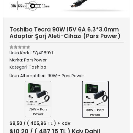
Toshiba Tecra 90W 15V 6A 6.3*3.0mm
Adaptör Şarj Aleti-Cihazı (Pars Power)
Ürün Kodu:
FQ4P89Y1
Marka:
ParsPower
Kategori:
Toshiba
Ürün Alternatifleri: 90W - Pars Power
75W - Pars
90W - Pars
Power
Power
$8,50
/ ( 405,96 TL ) + Kdv
$10,20
/ ( 487,15 TL ) Kdv Dahil