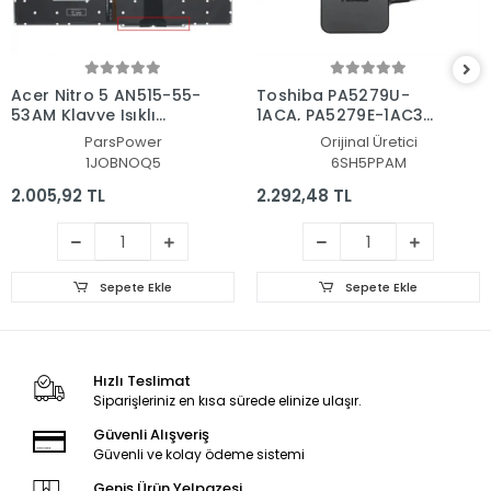
Acer Nitro 5 AN515-55-
Toshiba PA5279U-
53AM Klavye Işıklı
1ACA, PA5279E-1AC3
(Siyah TR)
Adaptör Şarj Aleti-
ParsPower
Orijinal Üretici
Cihazı
1JOBNOQ5
6SH5PPAM
2.005,92 TL
2.292,48 TL
Sepete Ekle
Sepete Ekle
Hızlı Teslimat
Siparişleriniz en kısa sürede elinize ulaşır.
Güvenli Alışveriş
Güvenli ve kolay ödeme sistemi
Geniş Ürün Yelpazesi