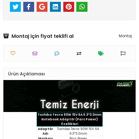
Montaj için fiyat teklifi al
Montaj
Ürün Açıklaması
Toshiba Tecra 90W 15V 6A 6.3*3.0mm
Notebook Adaptör (Pars Power)
Özellikleri
Adaptör
Toshiba Tecra 90W 15V 6A
Adı
6.3*3.0mm
Markası
Pars Power