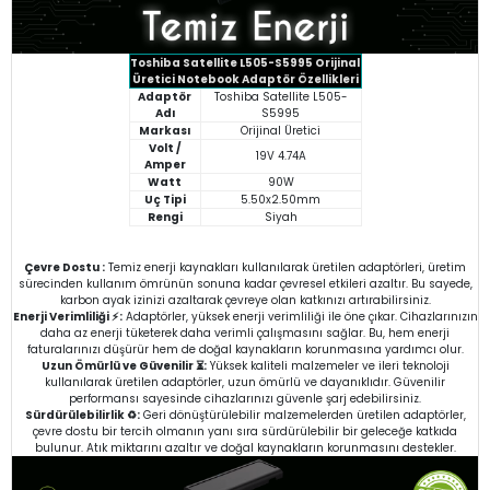
Toshiba Satellite L505-S5995 Orijinal
Üretici Notebook Adaptör Özellikleri
Adaptör
Toshiba Satellite L505-
Adı
S5995
Markası
Orijinal Üretici
Volt /
19V 4.74A
Amper
Watt
90W
Uç Tipi
5.50x2.50mm
Rengi
Siyah
Çevre Dostu :
Temiz enerji kaynakları kullanılarak üretilen adaptörleri, üretim
sürecinden kullanım ömrünün sonuna kadar çevresel etkileri azaltır. Bu sayede,
karbon ayak izinizi azaltarak çevreye olan katkınızı artırabilirsiniz.
Enerji Verimliliği ⚡:
Adaptörler, yüksek enerji verimliliği ile öne çıkar. Cihazlarınızın
daha az enerji tüketerek daha verimli çalışmasını sağlar. Bu, hem enerji
faturalarınızı düşürür hem de doğal kaynakların korunmasına yardımcı olur.
Uzun Ömürlü ve Güvenilir ⏳:
Yüksek kaliteli malzemeler ve ileri teknoloji
kullanılarak üretilen adaptörler, uzun ömürlü ve dayanıklıdır. Güvenilir
performansı sayesinde cihazlarınızı güvenle şarj edebilirsiniz.
Sürdürülebilirlik ♻️:
Geri dönüştürülebilir malzemelerden üretilen adaptörler,
çevre dostu bir tercih olmanın yanı sıra sürdürülebilir bir geleceğe katkıda
bulunur. Atık miktarını azaltır ve doğal kaynakların korunmasını destekler.