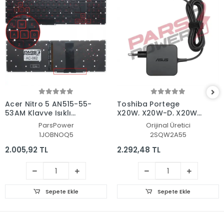
Acer Nitro 5 AN515-55-
Toshiba Portege
53AM Klavye Işıklı
X20W, X20W-D, X20W-
(Siyah TR)
E Adaptör Şarj Aleti-
ParsPower
Orijinal Üretici
Cihazı
1JOBNOQ5
2SQW2A55
2.005,92 TL
2.292,48 TL
Sepete Ekle
Sepete Ekle