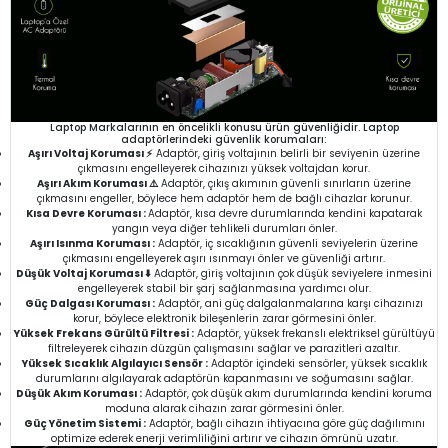
Laptop Markalarının en öncelikli konusu ürün güvenliğidir. Laptop
adaptörlerindeki güvenlik korumaları:
Aşırı Voltaj Koruması ⚡
Adaptör, giriş voltajının belirli bir seviyenin üzerine
çıkmasını engelleyerek cihazınızı yüksek voltajdan korur.
Aşırı Akım Koruması ⚠️
Adaptör, çıkış akımının güvenli sınırların üzerine
çıkmasını engeller, böylece hem adaptör hem de bağlı cihazlar korunur.
Kısa Devre Koruması :
Adaptör, kısa devre durumlarında kendini kapatarak
yangın veya diğer tehlikeli durumları önler.
Aşırı Isınma Koruması :
Adaptör, iç sıcaklığının güvenli seviyelerin üzerine
çıkmasını engelleyerek aşırı ısınmayı önler ve güvenliği artırır.
Düşük Voltaj Koruması ⬇️
Adaptör, giriş voltajının çok düşük seviyelere inmesini
engelleyerek stabil bir şarj sağlanmasına yardımcı olur.
Güç Dalgası Koruması :
Adaptör, ani güç dalgalanmalarına karşı cihazınızı
korur, böylece elektronik bileşenlerin zarar görmesini önler.
Yüksek Frekans Gürültü Filtresi :
Adaptör, yüksek frekanslı elektriksel gürültüyü
filtreleyerek cihazın düzgün çalışmasını sağlar ve parazitleri azaltır.
Yüksek Sıcaklık Algılayıcı Sensör :
Adaptör içindeki sensörler, yüksek sıcaklık
durumlarını algılayarak adaptörün kapanmasını ve soğumasını sağlar.
Düşük Akım Koruması :
Adaptör, çok düşük akım durumlarında kendini koruma
moduna alarak cihazın zarar görmesini önler.
Güç Yönetim Sistemi :
Adaptör, bağlı cihazın ihtiyacına göre güç dağılımını
optimize ederek enerji verimliliğini artırır ve cihazın ömrünü uzatır.