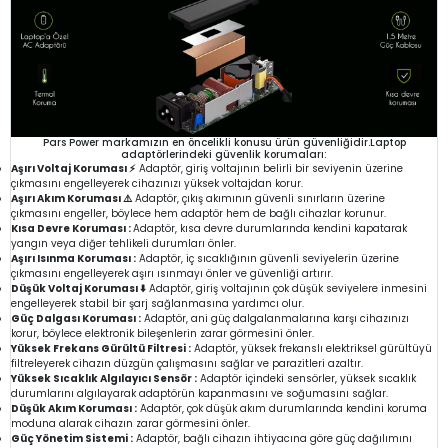
Pars Power markamızın en öncelikli konusu ürün güvenliğidir.Laptop
adaptörlerindeki güvenlik korumaları:
Aşırı Voltaj Koruması ⚡
Adaptör, giriş voltajının belirli bir seviyenin üzerine
çıkmasını engelleyerek cihazınızı yüksek voltajdan korur.
Aşırı Akım Koruması ⚠️
Adaptör, çıkış akımının güvenli sınırların üzerine
çıkmasını engeller, böylece hem adaptör hem de bağlı cihazlar korunur.
Kısa Devre Koruması :
Adaptör, kısa devre durumlarında kendini kapatarak
yangın veya diğer tehlikeli durumları önler.
Aşırı Isınma Koruması :
Adaptör, iç sıcaklığının güvenli seviyelerin üzerine
çıkmasını engelleyerek aşırı ısınmayı önler ve güvenliği artırır.
Düşük Voltaj Koruması ⬇️
Adaptör, giriş voltajının çok düşük seviyelere inmesini
engelleyerek stabil bir şarj sağlanmasına yardımcı olur.
Güç Dalgası Koruması :
Adaptör, ani güç dalgalanmalarına karşı cihazınızı
korur, böylece elektronik bileşenlerin zarar görmesini önler.
Yüksek Frekans Gürültü Filtresi :
Adaptör, yüksek frekanslı elektriksel gürültüyü
filtreleyerek cihazın düzgün çalışmasını sağlar ve parazitleri azaltır.
Yüksek Sıcaklık Algılayıcı Sensör :
Adaptör içindeki sensörler, yüksek sıcaklık
durumlarını algılayarak adaptörün kapanmasını ve soğumasını sağlar.
Düşük Akım Koruması :
Adaptör, çok düşük akım durumlarında kendini koruma
moduna alarak cihazın zarar görmesini önler.
Güç Yönetim Sistemi :
Adaptör, bağlı cihazın ihtiyacına göre güç dağılımını