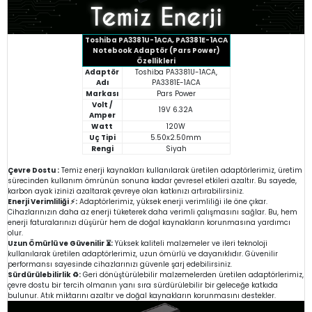
Toshiba PA3381U-1ACA, PA3381E-1ACA
Notebook Adaptör (Pars Power)
Özellikleri
Adaptör
Toshiba PA3381U-1ACA,
Adı
PA3381E-1ACA
Markası
Pars Power
Volt /
19V 6.32A
Amper
Watt
120W
Uç Tipi
5.50x2.50mm
Rengi
Siyah
Çevre Dostu :
Temiz enerji kaynakları kullanılarak üretilen adaptörlerimiz, üretim
sürecinden kullanım ömrünün sonuna kadar çevresel etkileri azaltır. Bu sayede,
karbon ayak izinizi azaltarak çevreye olan katkınızı artırabilirsiniz.
Enerji Verimliliği ⚡:
Adaptörlerimiz, yüksek enerji verimliliği ile öne çıkar.
Cihazlarınızın daha az enerji tüketerek daha verimli çalışmasını sağlar. Bu, hem
enerji faturalarınızı düşürür hem de doğal kaynakların korunmasına yardımcı
olur.
Uzun Ömürlü ve Güvenilir ⏳:
Yüksek kaliteli malzemeler ve ileri teknoloji
kullanılarak üretilen adaptörlerimiz, uzun ömürlü ve dayanıklıdır. Güvenilir
performansı sayesinde cihazlarınızı güvenle şarj edebilirsiniz.
Sürdürülebilirlik ♻️:
Geri dönüştürülebilir malzemelerden üretilen adaptörlerimiz,
çevre dostu bir tercih olmanın yanı sıra sürdürülebilir bir geleceğe katkıda
bulunur. Atık miktarını azaltır ve doğal kaynakların korunmasını destekler.