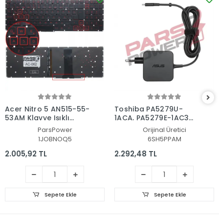
Acer Nitro 5 AN515-55-
Toshiba PA5279U-
53AM Klavye Işıklı
1ACA, PA5279E-1AC3
(Siyah TR)
Adaptör Şarj Aleti-
ParsPower
Orijinal Üretici
Cihazı
1JOBNOQ5
6SH5PPAM
2.005,92 TL
2.292,48 TL
Sepete Ekle
Sepete Ekle