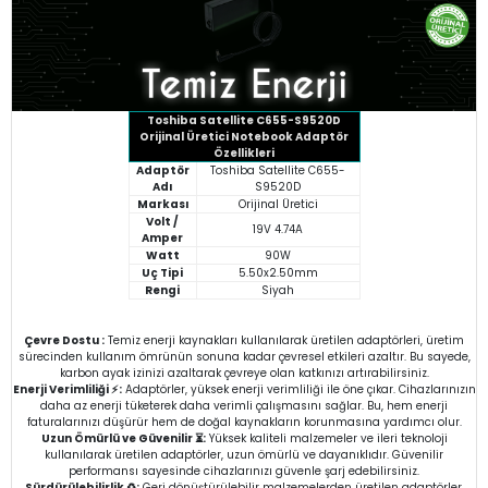
Toshiba Satellite C655-S9520D
Orijinal Üretici Notebook Adaptör
Özellikleri
Adaptör
Toshiba Satellite C655-
Adı
S9520D
Markası
Orijinal Üretici
Volt /
19V 4.74A
Amper
Watt
90W
Uç Tipi
5.50x2.50mm
Rengi
Siyah
Çevre Dostu :
Temiz enerji kaynakları kullanılarak üretilen adaptörleri, üretim
sürecinden kullanım ömrünün sonuna kadar çevresel etkileri azaltır. Bu sayede,
karbon ayak izinizi azaltarak çevreye olan katkınızı artırabilirsiniz.
Enerji Verimliliği ⚡:
Adaptörler, yüksek enerji verimliliği ile öne çıkar. Cihazlarınızın
daha az enerji tüketerek daha verimli çalışmasını sağlar. Bu, hem enerji
faturalarınızı düşürür hem de doğal kaynakların korunmasına yardımcı olur.
Uzun Ömürlü ve Güvenilir ⏳:
Yüksek kaliteli malzemeler ve ileri teknoloji
kullanılarak üretilen adaptörler, uzun ömürlü ve dayanıklıdır. Güvenilir
performansı sayesinde cihazlarınızı güvenle şarj edebilirsiniz.
Sürdürülebilirlik ♻️:
Geri dönüştürülebilir malzemelerden üretilen adaptörler,