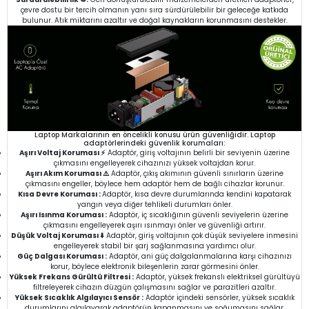
çevre dostu bir tercih olmanın yanı sıra sürdürülebilir bir geleceğe katkıda
bulunur. Atık miktarını azaltır ve doğal kaynakların korunmasını destekler.
Laptop Markalarının en öncelikli konusu ürün güvenliğidir. Laptop
adaptörlerindeki güvenlik korumaları:
Aşırı Voltaj Koruması ⚡
Adaptör, giriş voltajının belirli bir seviyenin üzerine
çıkmasını engelleyerek cihazınızı yüksek voltajdan korur.
Aşırı Akım Koruması ⚠️
Adaptör, çıkış akımının güvenli sınırların üzerine
çıkmasını engeller, böylece hem adaptör hem de bağlı cihazlar korunur.
Kısa Devre Koruması :
Adaptör, kısa devre durumlarında kendini kapatarak
yangın veya diğer tehlikeli durumları önler.
Aşırı Isınma Koruması :
Adaptör, iç sıcaklığının güvenli seviyelerin üzerine
çıkmasını engelleyerek aşırı ısınmayı önler ve güvenliği artırır.
Düşük Voltaj Koruması ⬇️
Adaptör, giriş voltajının çok düşük seviyelere inmesini
engelleyerek stabil bir şarj sağlanmasına yardımcı olur.
Güç Dalgası Koruması :
Adaptör, ani güç dalgalanmalarına karşı cihazınızı
korur, böylece elektronik bileşenlerin zarar görmesini önler.
Yüksek Frekans Gürültü Filtresi :
Adaptör, yüksek frekanslı elektriksel gürültüyü
filtreleyerek cihazın düzgün çalışmasını sağlar ve parazitleri azaltır.
Yüksek Sıcaklık Algılayıcı Sensör :
Adaptör içindeki sensörler, yüksek sıcaklık
durumlarını algılayarak adaptörün kapanmasını ve soğumasını sağlar.