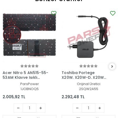
Acer Nitro 5 AN515-55-
Toshiba Portege
53AM Klavye Işıklı
X20W, X20W-D, X20W-
(Siyah TR)
E Adaptör Şarj Aleti-
ParsPower
Orijinal Üretici
Cihazı
1JOBNOQ5
2SQW2A55
2.005,92 TL
2.292,48 TL