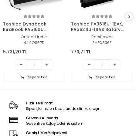
Toshiba Dynabook
Toshiba PA3616U-1BAS,
KiraBook PA5160U
PA3634U-1BAS Batarya
Batarya - Pil
- Pil (Pars Power)
Orijinal Üretici
ParsPower
444OSR7D
EHPX336F
5.731,20 TL
773,71 TL
Sepete Ekle
Sepete Ekle
Hızlı Teslimat
Siparişleriniz en kısa sürede elinize ulaşır.
Güvenli Alışveriş
Güvenli ve kolay ödeme sistemi
Geniş Ürün Yelpazesi