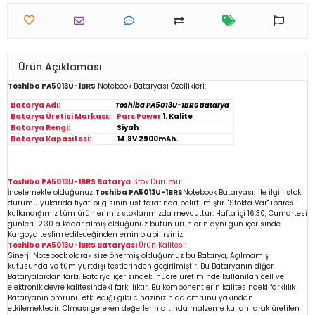
Ürün Açıklaması
Toshiba PA5013U-1BRS
Notebook
Bataryası
Özellikleri:
Batarya Adı:
Toshiba PA5013U-1BRS Batarya
Batarya Üretici Markası:
Pars Power
1. Kalite
Batarya Rengi:
Siyah
Batarya Kapasitesi:
14.8V 2900mAh.
Toshiba PA5013U-1BRS Batarya
Stok Durumu:
İncelemekte olduğunuz
Toshiba PA5013U-1BRS
Notebook
Bataryası; ile ilgili stok
durumu yukarıda fiyat bilgisinin üst tarafında belirtilmiştir. "Stokta Var" ibaresi
kullandığımız tüm ürünlerimiz stoklarımızda mevcuttur. Hafta içi 16:30, Cumartesi
günleri 12:30 a kadar almış olduğunuz bütün ürünlerin aynı gün içerisinde
Kargoya teslim edileceğinden emin
olabilirsiniz.
Toshiba PA5013U-1BRS Bataryası
Ürün Kalitesi:
Sinerji Notebook olarak size önermiş olduğumuz bu Batarya, Açılmamış
kutusunda ve tüm yurtdışı testlerinden geçirilmiştir.
B
u Bataryanın diğer
Bataryalardan farkı, Batarya içerisindeki hücre üretiminde kullanılan cell ve
elektronik devre kalitesindeki farklılıktır. Bu komponentlerin kalitesindeki farklılık
Bataryanın ömrünü etkilediği gibi cihazınızın da ömrünü yakından
etkilemektedir. Olması gereken değerlerin altında malzeme kullanılarak üretilen