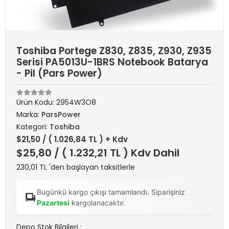
Toshiba Portege Z830, Z835, Z930, Z935
Serisi PA5013U-1BRS Notebook Batarya
- Pil (Pars Power)
Ürün Kodu:
2954W3O8
Marka:
ParsPower
Kategori:
Toshiba
$21,50
/ ( 1.026,84 TL ) + Kdv
$25,80
/ ( 1.232,21 TL ) Kdv Dahil
230,01 TL 'den başlayan taksitlerle
Bugünkü kargo çıkışı tamamlandı. Siparişiniz
Pazartesi
kargolanacaktır.
Depo Stok Bilgileri :