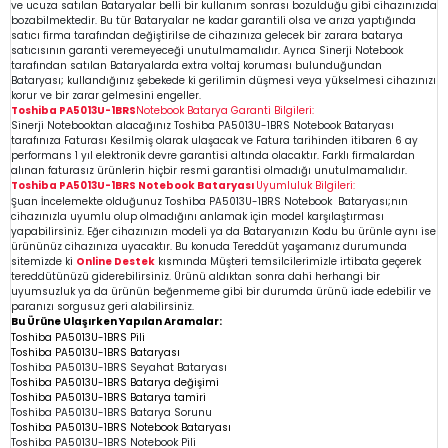
ve ucuza satılan Bataryalar belli bir kullanım sonrası bozulduğu gibi cihazınızıda
bozabilmektedir. Bu tür Bataryalar ne kadar garantili olsa ve arıza yaptığında
satıcı firma tarafından değiştirilse de cihazınıza gelecek bir zarara batarya
satıcısının garanti veremeyeceği unutulmamalıdır. Ayrıca Sinerji Notebook
tarafından satılan Bataryalarda extra voltaj koruması bulunduğundan
Bataryası; kullandığınız şebekede ki gerilimin düşmesi veya yükselmesi cihazınızı
korur ve bir zarar gelmesini engeller.
Toshiba PA5013U-1BRS
Notebook
Batarya Garanti Bilgileri:
Sinerji Notebooktan alacağınız Toshiba PA5013U-1BRS
Notebook
Bataryası
tarafınıza Faturası Kesilmiş olarak ulaşacak ve Fatura tarihinden itibaren 6 ay
performans 1 yıl elektronik devre garantisi altında olacaktır. Farklı firmalardan
alınan faturasız ürünlerin hiçbir resmi garantisi olmadığı
unutulmamalıdır.
Toshiba PA5013U-1BRS Notebook Bataryası
Uyumluluk Bilgileri:
Şuan İncelemekte olduğunuz Toshiba PA5013U-1BRS
Notebook
Bataryası;nın
cihazınızla uyumlu olup olmadığını anlamak için model karşılaştırması
yapabilirsiniz. Eğer cihazınızın modeli ya da Bataryanızın Kodu bu ürünle aynı ise
ürününüz cihazınıza uyacaktır. Bu konuda Tereddüt yaşamanız durumunda
sitemizde ki
Online Destek
kısmında Müşteri temsilcilerimizle irtibata geçerek
tereddütünüzü giderebilirsiniz. Ürünü aldıktan sonra dahi herhangi bir
uyumsuzluk ya da ürünün beğenmeme gibi bir durumda ürünü iade edebilir ve
paranızı sorgusuz geri alabilirsiniz.
Bu Ürüne Ulaşırken Yapılan Aramalar:
Toshiba PA5013U-1BRS Pili
Toshiba PA5013U-1BRS Bataryası
Toshiba PA5013U-1BRS Seyahat Bataryası
Toshiba PA5013U-1BRS Batarya değişimi
Toshiba PA5013U-1BRS Batarya tamiri
Toshiba PA5013U-1BRS
Batarya Sorunu
Toshiba PA5013U-1BRS Notebook Bataryası
Toshiba PA5013U-1BRS Notebook Pili