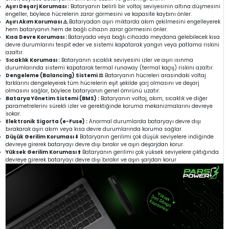
Aşırı Deşarj Koruması :
Bataryanın belirli bir voltaj seviyesinin altına düşmesini
engeller, böylece hücrelerin zarar görmesini ve kapasite kaybını önler.
Aşırı Akım Koruması ⚠️
Bataryadan aşırı miktarda akım çekilmesini engelleyerek
hem bataryanın hem de bağlı cihazın zarar görmesini önler.
Kısa Devre Koruması :
Bataryada veya bağlı cihazda meydana gelebilecek kısa
devre durumlarını tespit eder ve sistemi kapatarak yangın veya patlama riskini
azaltır.
Sıcaklık Koruması :
Bataryanın sıcaklık seviyesini izler ve aşırı ısınma
durumlarında sistemi kapatarak termal runaway (termal kaçış) riskini azaltır.
Dengeleme (Balancing) Sistemi ⚖️
Bataryanın hücreleri arasındaki voltaj
farklarını dengeleyerek tüm hücrelerin eşit şekilde şarj olmasını ve deşarj
olmasını sağlar, böylece bataryanın genel ömrünü uzatır.
Batarya Yönetim Sistemi (BMS) :
Bataryanın voltaj, akım, sıcaklık ve diğer
parametrelerini sürekli izler ve gerektiğinde koruma mekanizmalarını devreye
sokar.
Elektronik Sigorta (e-Fuse) :
Anormal durumlarda bataryayı devre dışı
bırakarak aşırı akım veya kısa devre durumlarında koruma sağlar.
Düşük Gerilim Koruması ⬇️
Bataryanın gerilimi çok düşük seviyelere indiğinde
devreye girerek bataryayı devre dışı bırakır ve aşırı deşarjdan korur.
Yüksek Gerilim Koruması ⬆️
Bataryanın gerilimi çok yüksek seviyelere çıktığında
devreye girerek bataryayı devre dışı bırakır ve aşırı şarjdan korur