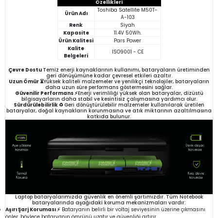
Özellikleri
Toshiba Satellite M50T-
Ürün Adı
A-103
Renk
Siyah
Kapasite
11.4V 50Wh.
Ürün Kalitesi
Pars Power
Kalite
ISO9001 - CE
Belgeleri
Çevre Dostu
Temiz enerji kaynaklarının kullanımı, bataryaların üretiminden
geri dönüşümüne kadar çevresel etkileri azaltır.
Uzun Ömür ⏳
Yüksek kaliteli malzemeler ve yenilikçi teknolojiler, bataryaların
daha uzun süre performans göstermesini sağlar.
Güvenilir Performans ⚡
Enerji verimliliği yüksek olan bataryalar, dizüstü
bilgisayarların daha stabil ve kesintisiz çalışmasına yardımcı olur.
Sürdürülebilirlik ♻️
Geri dönüştürülebilir malzemeler kullanılarak üretilen
bataryalar, doğal kaynakların korunmasına ve atık miktarının azaltılmasına
katkıda bulunur.
Laptop bataryalarımızda güvenlik en önemli şartımızdır. Tüm Notebook
bataryalarında aşağıdaki koruma mekanizmaları vardır:
Aşırı Şarj Koruması ⚡
Bataryanın belirli bir voltaj seviyesinin üzerine çıkmasını
önler, böylece bataryanın ömrünü uzatır ve güvenliği artırır.