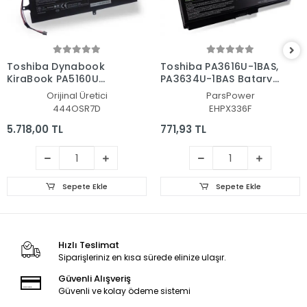
Toshiba Dynabook
Toshiba PA3616U-1BAS,
KiraBook PA5160U
PA3634U-1BAS Batarya
Batarya - Pil
- Pil (Pars Power)
Orijinal Üretici
ParsPower
444OSR7D
EHPX336F
5.718,00 TL
771,93 TL
Sepete Ekle
Sepete Ekle
Hızlı Teslimat
Siparişleriniz en kısa sürede elinize ulaşır.
Güvenli Alışveriş
Güvenli ve kolay ödeme sistemi