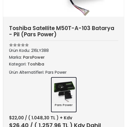
Toshiba Satellite M50T-A-103 Batarya
- Pil (Pars Power)
Ürün Kodu:
216LY388
Marka:
ParsPower
Kategori:
Toshiba
Ürün Alternatifleri: Pars Power
Pars Power
$22,00
/ ( 1.048,30 TL ) + Kdv
$26,40
/ ( 1.257,96 TL ) Kdv Dahil