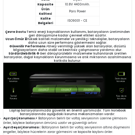
Kapasite
10.8V 4400mAh.
Ürün
Pars Power
Kalitesi
Kalite
ISO9001 - CE
Belgeleri
Çevre Dostu
Temiz enerji kaynaklarının kullanımı, bataryaların üretiminden
geri dönüşümüne kadar çevresel etkileri azaltır.
Uzun Ömür ⏳
Yüksek kaliteli malzemeler ve yenilikçi teknolojiler, bataryaların
daha uzun süre performans göstermesini sağlar.
Güvenilir Performans ⚡
Enerji verimliliği yüksek olan bataryalar, dizüstü
bilgisayarların daha stabil ve kesintisiz çalışmasına yardımcı olur.
Sürdürülebilirlik ♻️
Geri dönüştürülebilir malzemeler kullanılarak üretilen
bataryalar, doğal kaynakların korunmasına ve atık miktarının azaltılmasına
katkıda bulunur.
Laptop bataryalarımızda güvenlik en önemli şartımızdır. Tüm Notebook
bataryalarında aşağıdaki koruma mekanizmaları vardır:
Aşırı Şarj Koruması ⚡
Bataryanın belirli bir voltaj seviyesinin üzerine çıkmasını
önler, böylece bataryanın ömrünü uzatır ve güvenliği artırır.
Aşırı Deşarj Koruması :
Bataryanın belirli bir voltaj seviyesinin altına düşmesini
engeller, böylece hücrelerin zarar görmesini ve kapasite kaybını önler.