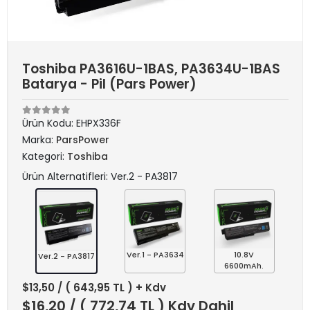
Toshiba PA3616U-1BAS, PA3634U-1BAS
Batarya - Pil (Pars Power)
Ürün Kodu:
EHPX336F
Marka:
ParsPower
Kategori:
Toshiba
Ürün Alternatifleri: Ver.2 - PA3817
Ver.1 - PA3634
10.8V
Ver.2 - PA3817
6600mAh.
$13,50
/ ( 643,95 TL ) + Kdv
$16,20
/ ( 772,74 TL ) Kdv Dahil