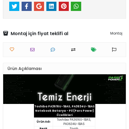
Montaj için fiyat teklifi al
Montaj
Ürün Açıklaması
Toshiba PA3616U-1BAS, PA3634U-1BAS
Notebook Batarya - Pil (Pars Power)
Özellikleri
Toshiba PA3616U-1BAS,
Ürün Adı
PA3634U-1BAS
Renk
Siyah