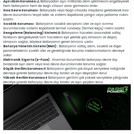
Aşırı Akım Koruması ⚠️
Bataryadan aşırı miktarda akım çekilmesini engelleyerek
hem bataryanın hem de bağlı cihazın zarar görmesini önler.
Kısa Devre Koruması :
Bataryada veya bağlı cihazda meydana gelebilecek kısa
devre durumlarını tespit eder ve sistemi kapatarak yangın veya patlama riskini
azaltır.
Sıcaklık Koruması :
Bataryanın sıcaklık seviyesini izler ve aşırı ısınma
durumlarında sistemi kapatarak termal runaway (termal kaçış) riskini azaltır.
Dengeleme (Balancing) Sistemi ⚖️
Bataryanın hücreleri arasındaki voltaj
farklarını dengeleyerek tüm hücrelerin eşit şekilde şarj olmasını ve deşarj
olmasını sağlar, böylece bataryanın genel ömrünü uzatır.
Batarya Yönetim Sistemi (BMS) :
Bataryanın voltaj, akım, sıcaklık ve diğer
parametrelerini sürekli izler ve gerektiğinde koruma mekanizmalarını devreye
sokar.
Elektronik Sigorta (e-Fuse) :
Anormal durumlarda bataryayı devre dışı
bırakarak aşırı akım veya kısa devre durumlarında koruma sağlar.
Düşük Gerilim Koruması ⬇️
Bataryanın gerilimi çok düşük seviyelere indiğinde
devreye girerek bataryayı devre dışı bırakır ve aşırı deşarjdan korur.
Yüksek Gerilim Koruması ⬆️
Bataryanın gerilimi çok yüksek seviyelere çıktığında
devreye girerek bataryayı devre dışı bırakır ve aşırı şarjdan korur