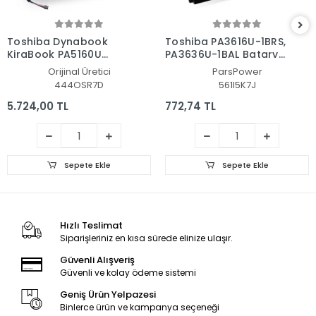
Toshiba Dynabook
Toshiba PA3616U-1BRS,
KiraBook PA5160U
PA3636U-1BAL Batarya
Batarya - Pil
- Pil (Pars Power)
Orijinal Üretici
ParsPower
444OSR7D
561I5K7J
5.724,00 TL
772,74 TL
Sepete Ekle
Sepete Ekle
Hızlı Teslimat
Siparişleriniz en kısa sürede elinize ulaşır.
Güvenli Alışveriş
Güvenli ve kolay ödeme sistemi
Geniş Ürün Yelpazesi
Binlerce ürün ve kampanya seçeneği