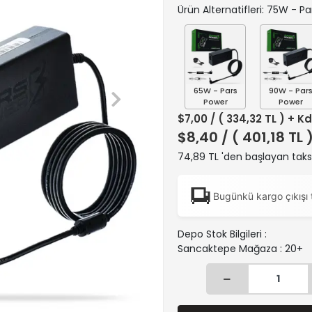
Ürün Alternatifleri: 75W - P
65W - Pars
90W - Par
Power
Power
$7,00
/ ( 334,32 TL ) + K
$8,40
/ ( 401,18 TL 
74,89 TL 'den başlayan taksi
Bugünkü kargo çıkışı 
Depo Stok Bilgileri :
Sancaktepe Mağaza : 20+