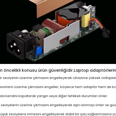
 öncelikli konusu ürün güvenliğidir.Laptop adaptörlerin
i bir seviyenin üzerine çıkmasını engelleyerek cihazınızı yüksek voltajda
 sınırların üzerine çıkmasını engeller, böylece hem adaptör hem de ba
a kendini kapatarak yangın veya diğer tehlikeli durumları önler.
 seviyelerin üzerine çıkmasını engelleyerek aşırı ısınmayı önler ve güven
 düşük seviyelere inmesini engelleyerek stabil bir şarj sağlanmasına ya