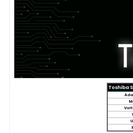
Toshiba S
Ada
M
Volt
U