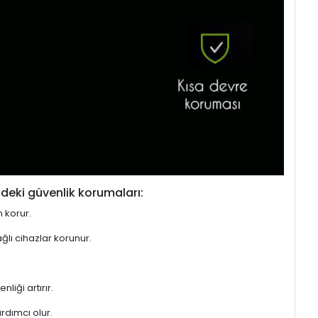
deki güvenlik korumaları:
n korur.
ğlı cihazlar korunur.
liği artırır.
rdımcı olur.