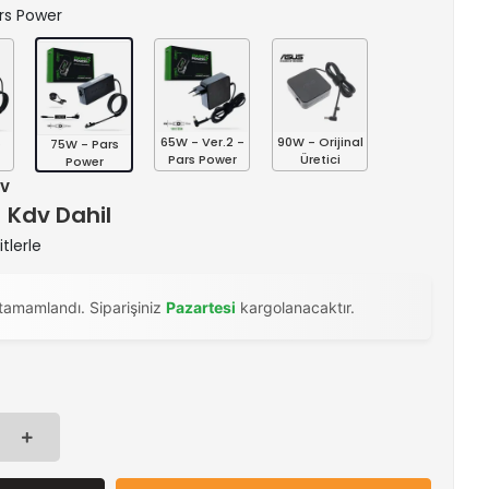
ars Power
s
65W - Ver.2 -
90W - Orijinal
75W - Pars
Pars Power
Üretici
Power
dv
) Kdv Dahil
tlerle
tamamlandı. Siparişiniz
Pazartesi
kargolanacaktır.