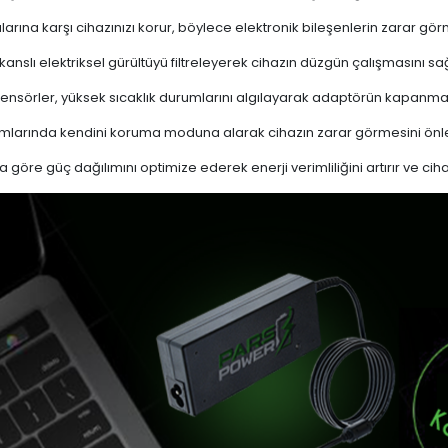
ına karşı cihazınızı korur, böylece elektronik bileşenlerin zarar gör
nslı elektriksel gürültüyü filtreleyerek cihazın düzgün çalışmasını sağl
ensörler, yüksek sıcaklık durumlarını algılayarak adaptörün kapanma
mlarında kendini koruma moduna alarak cihazın zarar görmesini önle
a göre güç dağılımını optimize ederek enerji verimliliğini artırır ve cih