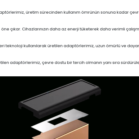
daptörlerimiz, üretim sürecinden kullanım ömrünün sonuna kadar çevrese
le öne çıkar. Cihazlarınızın daha az enerji tüketerek daha verimli çalış
eri teknoloji kullanılarak üretilen adaptörlerimiz, uzun ömürlü ve dayan
en adaptörlerimiz, çevre dostu bir tercih olmanın yanı sıra sürdürülebi