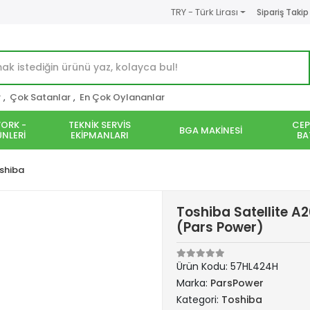
TRY - Türk Lirası
Sipariş Takip
r
,
Çok Satanlar
,
En Çok Oylananlar
ORK -
TEKNİK SERVİS
CEP
BGA MAKİNESİ
NLERİ
EKİPMANLARI
BA
shiba
Toshiba Satellite A
(Pars Power)
Ürün Kodu:
57HL424H
Marka:
ParsPower
Kategori:
Toshiba