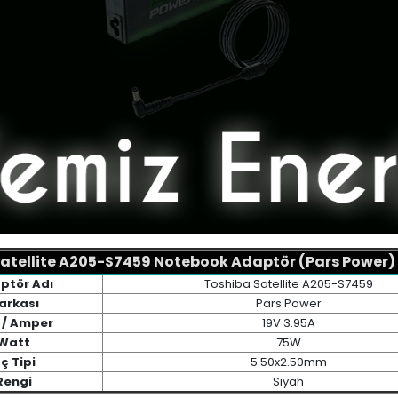
atellite A205-S7459 Notebook Adaptör (Pars Power) Ö
ptör Adı
Toshiba Satellite A205-S7459
arkası
Pars Power
 / Amper
19V 3.95A
Watt
75W
ç Tipi
5.50x2.50mm
Rengi
Siyah