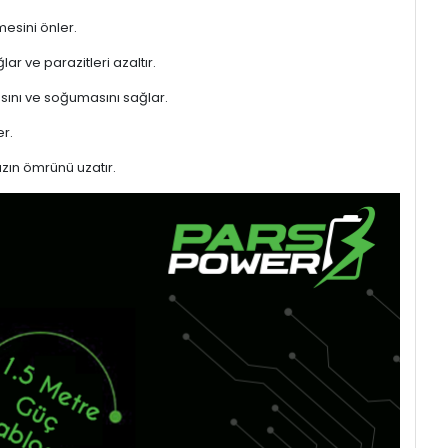
mesini önler.
ar ve parazitleri azaltır.
sını ve soğumasını sağlar.
r.
azın ömrünü uzatır.