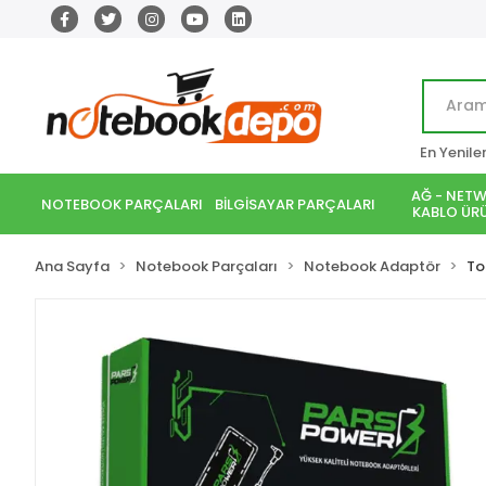
En Yenile
AĞ - NETW
NOTEBOOK PARÇALARI
BİLGİSAYAR PARÇALARI
KABLO ÜRÜ
Ana Sayfa
Notebook Parçaları
Notebook Adaptör
To