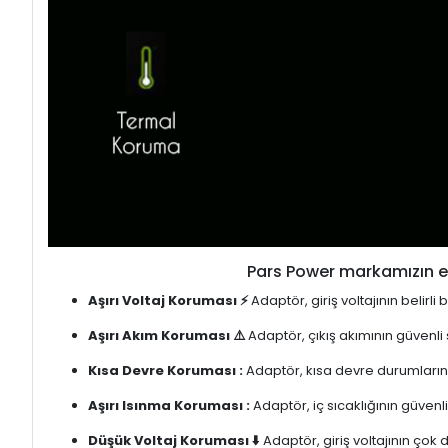
Pars Power markamızın en
Aşırı Voltaj Koruması ⚡
Adaptör, giriş voltajının belirl
Aşırı Akım Koruması ⚠️
Adaptör, çıkış akımının güvenli
Kısa Devre Koruması :
Adaptör, kısa devre durumlarınd
Aşırı Isınma Koruması :
Adaptör, iç sıcaklığının güvenli
Düşük Voltaj Koruması ⬇️
Adaptör, giriş voltajının çok