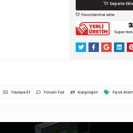
Sepete Ekl
Favorilerime ekle
Süper Hızl
Tavsiye Et
Yorum Yaz
Karşılaştır
Fiyat Alar