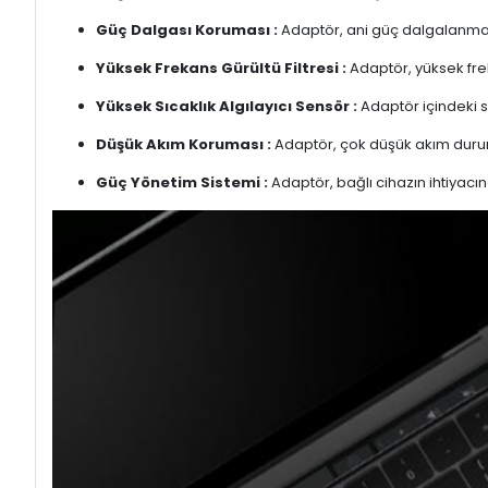
Güç Dalgası Koruması :
Adaptör, ani güç dalgalanmalar
Yüksek Frekans Gürültü Filtresi :
Adaptör, yüksek freka
Yüksek Sıcaklık Algılayıcı Sensör :
Adaptör içindeki s
Düşük Akım Koruması :
Adaptör, çok düşük akım duru
Güç Yönetim Sistemi :
Adaptör, bağlı cihazın ihtiyacın