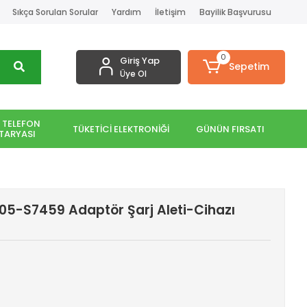
Sıkça Sorulan Sorular
Yardım
İletişim
Bayilik Başvurusu
0
Giriş Yap
Sepetim
Üye Ol
 TELEFON
TÜKETİCİ ELEKTRONİĞİ
GÜNÜN FIRSATI
TARYASI
205-S7459 Adaptör Şarj Aleti-Cihazı