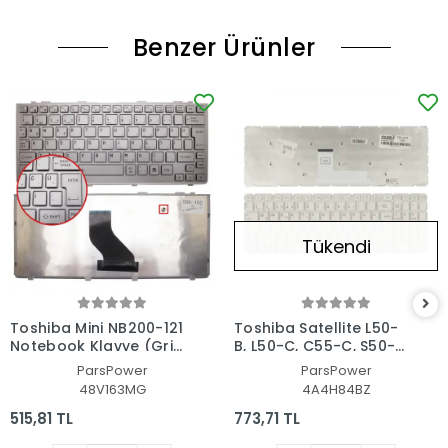
Benzer Ürünler
Tükendi
Toshiba Mini NB200-121
Toshiba Satellite L50-
Notebook Klavye (Gri
B, L50-C, C55-C, S50-B,
TR)
C70-C, L70-C Serisi
ParsPower
ParsPower
Uyumlu Notebook
48V163MG
4A4H84BZ
Klavye Işıklı (Beyaz TR)
515,81 TL
773,71 TL