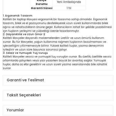
Klavye
Yeni Ambalajında
Durumu
Garanti Süresi
1 Yıl
1. Ergonomik Tasarım
Kaliteli bir laptop klavyesi ergonomik bir tasarıma sahip olmalıdır. Ergonomik
tasarım, bilek ve el pozisyonunu destekleyerek uzun süreli kullanımlarda bilek
ağrısı ve rahatsızlıkların önüne geçer. Kullanıcıların rahat bir şekilde yazabilmesi
için tuşların yerleşimi ve yüksekliği özenle tasarlanmıştır.
2. Dayanıklılık ve Uzun Ömür ⏳
Kaliteli klavyeler dayanıklı malzemelerden üretilir ve uzun ömürlü kullanım
sunar. Bu tür klavyeler, yoğun kullanıma rağmen tuşlarının bozulmaması ve
işlevselliğini yitirmemesiyle bilinir. Yüksek kaliteli tuşlar, yazma deneyimini
iyileştirir ve uzun süre boyunca sorunsuz çalışır.
3. Sessiz ve Yumuşak Tuş Vuruşu
Kaliteli klavyeler sessiz ve yumuşak tuş vuruşları sunar. Bu özellik, özellikle sessiz
ortamlarda çalışırken veya yazı yazarken büyük bir avantaj sağlar. Yumuşak
tuşlar, daha az efor gerektirir ve uzun süreli yazma seanslarında bile rahatlık
sunar.
Garanti ve Teslimat
Taksit Seçenekleri
Yorumlar