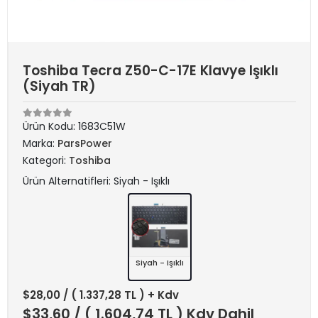
Toshiba Tecra Z50-C-17E Klavye Işıklı
(Siyah TR)
Ürün Kodu:
1683C51W
Marka:
ParsPower
Kategori:
Toshiba
Ürün Alternatifleri: Siyah - Işıklı
Siyah - Işıklı
$28,00
/ ( 1.337,28 TL ) + Kdv
$33,60
/ ( 1.604,74 TL ) Kdv Dahil