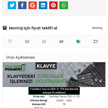
Montaj için fiyat teklifi al
Montaj
Ürün Açıklaması
Toshiba Tecra Z50-C-17E Notebook
Klavye Özellikleri
Ürün Adı
Toshiba Tecra Z50-C-17E
Klavye Rengi
Siyah - Işıklı
Klavye Dili
TR