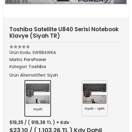
Toshiba Satellite U840 Serisi Notebook
Klavye (Siyah TR)
Ürün Kodu:
SW6B4WKA
Marka:
ParsPower
Kategori:
Toshiba
Ürün Alternatifleri: Siyah
Siyah - Işıklı
Siyah
$19,25
/ ( 919,38 TL ) + Kdv
$23,10
/ ( 1.103,26 TL ) Kdv Dahil