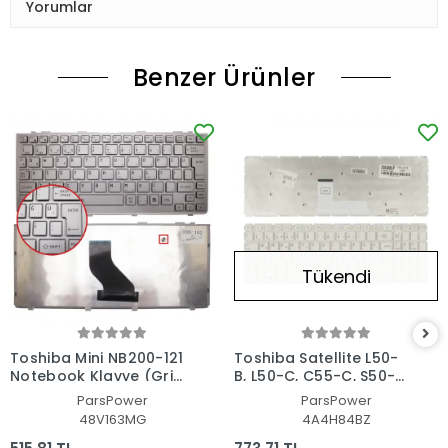
Yorumlar
Benzer Ürünler
Tükendi
Toshiba Mini NB200-121
Toshiba Satellite L50-
Notebook Klavye (Gri
B, L50-C, C55-C, S50-B,
TR)
C70-C, L70-C Serisi
ParsPower
ParsPower
Uyumlu Notebook
48V163MG
4A4H84BZ
Klavye Işıklı (Beyaz TR)