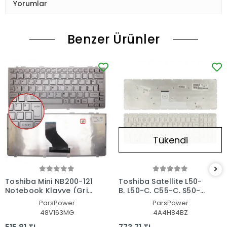
Yorumlar
Benzer Ürünler
Tükendi
Toshiba Mini NB200-121
Toshiba Satellite L50-
Notebook Klavye (Gri
B, L50-C, C55-C, S50-B,
TR)
C70-C, L70-C Serisi
ParsPower
ParsPower
Uyumlu Notebook
48V163MG
4A4H84BZ
Klavye Işıklı (Beyaz TR)