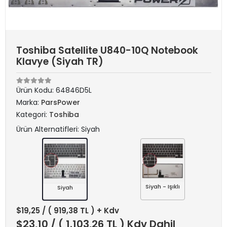
Toshiba Satellite U840-10Q Notebook
Klavye (Siyah TR)
Ürün Kodu:
64846D5L
Marka:
ParsPower
Kategori:
Toshiba
Ürün Alternatifleri: Siyah
Siyah - Işıklı
Siyah
$19,25
/ ( 919,38 TL ) + Kdv
$23,10
/ ( 1.103,26 TL ) Kdv Dahil