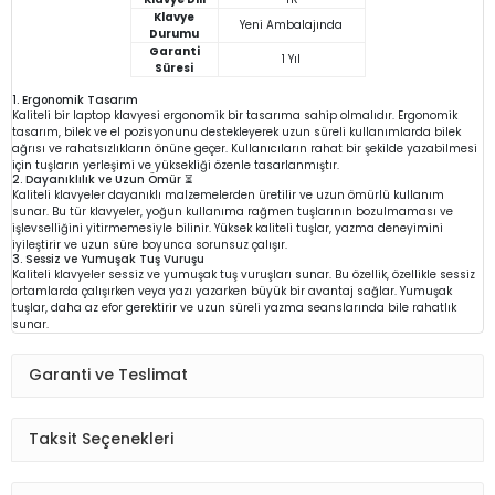
Klavye
Yeni Ambalajında
Durumu
Garanti
1 Yıl
Süresi
1. Ergonomik Tasarım
Kaliteli bir laptop klavyesi ergonomik bir tasarıma sahip olmalıdır. Ergonomik
tasarım, bilek ve el pozisyonunu destekleyerek uzun süreli kullanımlarda bilek
ağrısı ve rahatsızlıkların önüne geçer. Kullanıcıların rahat bir şekilde yazabilmesi
için tuşların yerleşimi ve yüksekliği özenle tasarlanmıştır.
2. Dayanıklılık ve Uzun Ömür ⏳
Kaliteli klavyeler dayanıklı malzemelerden üretilir ve uzun ömürlü kullanım
sunar. Bu tür klavyeler, yoğun kullanıma rağmen tuşlarının bozulmaması ve
işlevselliğini yitirmemesiyle bilinir. Yüksek kaliteli tuşlar, yazma deneyimini
iyileştirir ve uzun süre boyunca sorunsuz çalışır.
3. Sessiz ve Yumuşak Tuş Vuruşu
Kaliteli klavyeler sessiz ve yumuşak tuş vuruşları sunar. Bu özellik, özellikle sessiz
ortamlarda çalışırken veya yazı yazarken büyük bir avantaj sağlar. Yumuşak
tuşlar, daha az efor gerektirir ve uzun süreli yazma seanslarında bile rahatlık
sunar.
Garanti ve Teslimat
Taksit Seçenekleri