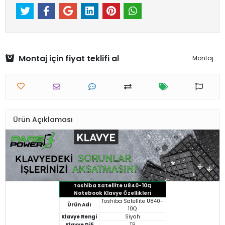
Montaj için fiyat teklifi al
Montaj
Ürün Açıklaması
Toshiba Satellite U840-10Q
Notebook Klavye Özellikleri
Toshiba Satellite U840-
Ürün Adı
10Q
Klavye Rengi
Siyah
Klavye Dili
TR