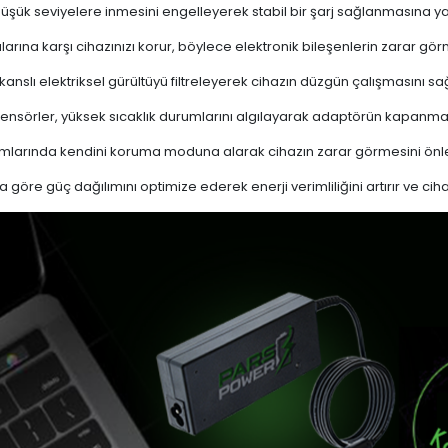
 düşük seviyelere inmesini engelleyerek stabil bir şarj sağlanmasına ya
ına karşı cihazınızı korur, böylece elektronik bileşenlerin zarar gör
nslı elektriksel gürültüyü filtreleyerek cihazın düzgün çalışmasını sağl
ensörler, yüksek sıcaklık durumlarını algılayarak adaptörün kapanma
mlarında kendini koruma moduna alarak cihazın zarar görmesini önle
a göre güç dağılımını optimize ederek enerji verimliliğini artırır ve cih