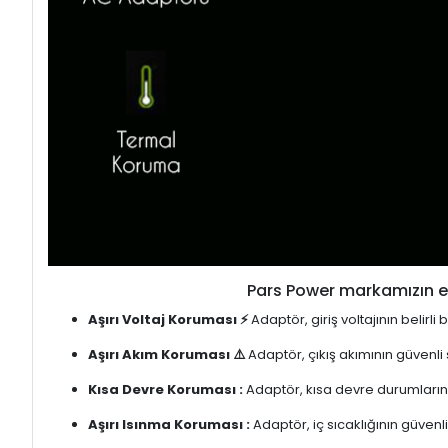
Pars Power markamızın en
Aşırı Voltaj Koruması ⚡
Adaptör, giriş voltajının belirl
Aşırı Akım Koruması ⚠️
Adaptör, çıkış akımının güvenli
Kısa Devre Koruması :
Adaptör, kısa devre durumlarınd
Aşırı Isınma Koruması :
Adaptör, iç sıcaklığının güvenli