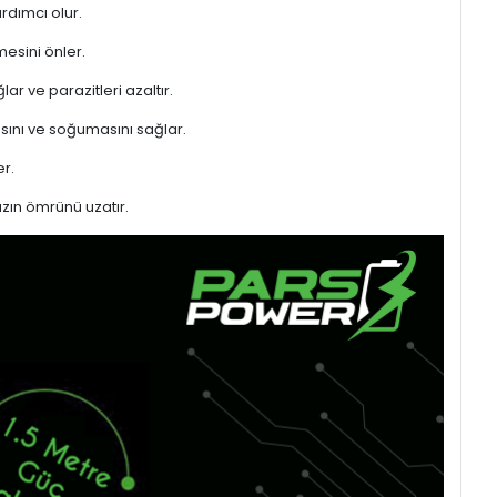
rdımcı olur.
mesini önler.
ar ve parazitleri azaltır.
sını ve soğumasını sağlar.
r.
azın ömrünü uzatır.