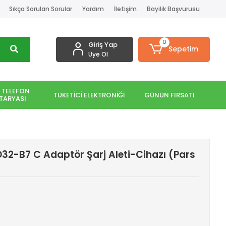
Sıkça Sorulan Sorular
Yardım
İletişim
Bayilik Başvurusu
0
Giriş Yap
Sepetim
Üye Ol
 TELEFON
TÜKETİCİ ELEKTRONİĞİ
GÜNÜN FIRSATI
TARYASI
32-B7 C Adaptör Şarj Aleti-Cihazı (Pars