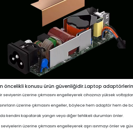
 öncelikli konusu ürün güvenliğidir.Laptop adaptörlerin
i bir seviyenin üzerine çıkmasını engelleyerek cihazınızı yüksek voltajda
 sınırların üzerine çıkmasını engeller, böylece hem adaptör hem de ba
a kendini kapatarak yangın veya diğer tehlikeli durumları önler.
 seviyelerin üzerine çıkmasını engelleyerek aşırı ısınmayı önler ve güven