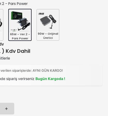
er.2 - Pars Power
s
90W - Orijinal
65W - Ver.2 -
Üretici
Pars Power
Kdv
L ) Kdv Dahil
tlerle
 verilen siparişlerde: AYNI GÜN KARGO!
nde sipariş verirseniz
Bugün Kargoda !