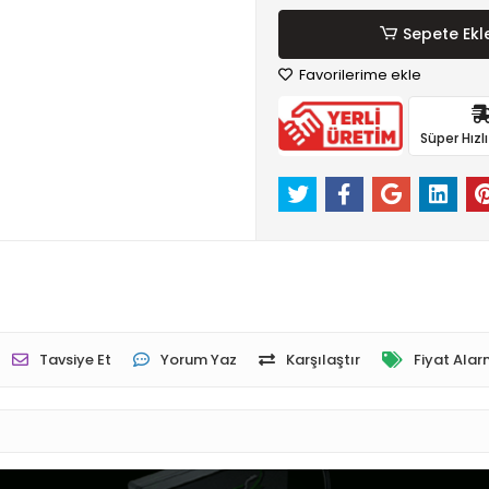
Sepete Ekl
Favorilerime ekle
Süper Hızl
Tavsiye Et
Yorum Yaz
Karşılaştır
Fiyat Alar