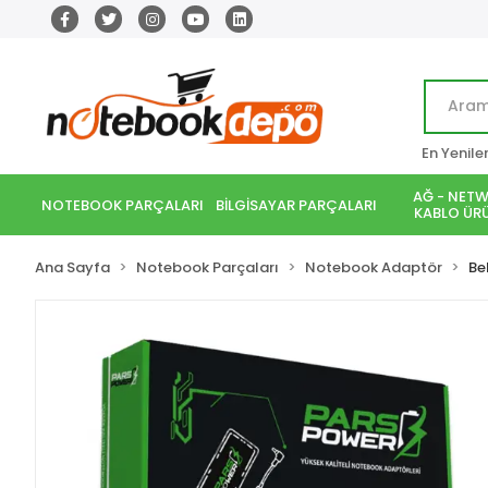
En Yenile
AĞ - NETW
NOTEBOOK PARÇALARI
BİLGİSAYAR PARÇALARI
KABLO ÜRÜ
Ana Sayfa
Notebook Parçaları
Notebook Adaptör
Be