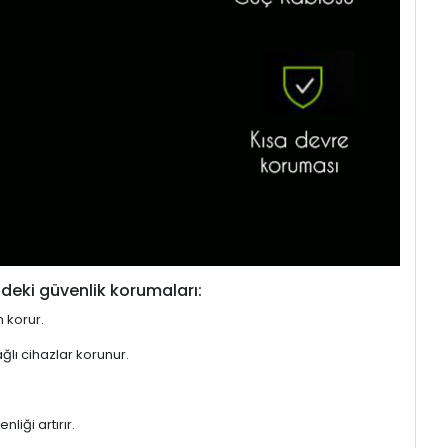
deki güvenlik korumaları:
n korur.
ğlı cihazlar korunur.
liği artırır.