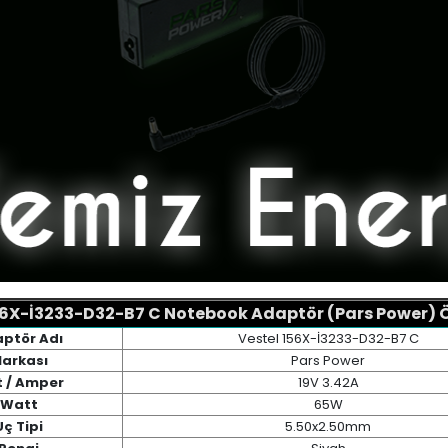
56X-İ3233-D32-B7 C Notebook Adaptör (Pars Power) Öz
ptör Adı
Vestel 156X-İ3233-D32-B7 C
arkası
Pars Power
t / Amper
19V 3.42A
Watt
65W
Uç Tipi
5.50x2.50mm