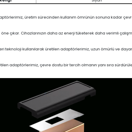
Rengi
Siyah
daptörlerimiz, üretim sürecinden kullanım ömrünün sonuna kadar çevrese
le öne çıkar. Cihazlarınızın daha az enerji tüketerek daha verimli çalış
eri teknoloji kullanılarak üretilen adaptörlerimiz, uzun ömürlü ve dayan
en adaptörlerimiz, çevre dostu bir tercih olmanın yanı sıra sürdürülebi