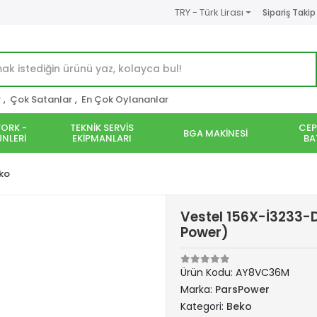
TRY - Türk Lirası
Sipariş Takip
r
,
Çok Satanlar
,
En Çok Oylananlar
ORK -
TEKNİK SERVİS
CEP
BGA MAKİNESİ
NLERİ
EKİPMANLARI
BA
ko
Vestel 156X-İ3233-D
Power)
Ürün Kodu:
AY8VC36M
Marka:
ParsPower
Kategori:
Beko