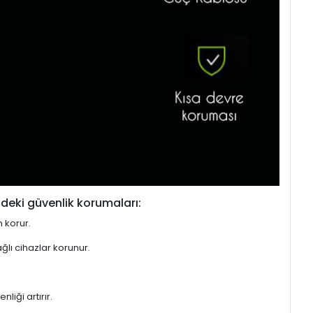
deki güvenlik korumaları:
n korur.
ğlı cihazlar korunur.
liği artırır.