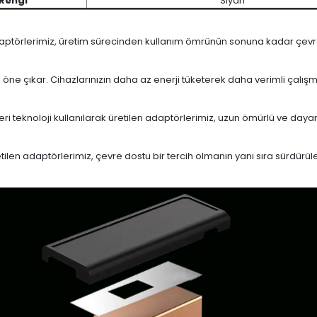
Rengi
Siyah
daptörlerimiz, üretim sürecinden kullanım ömrünün sonuna kadar çevrese
le öne çıkar. Cihazlarınızın daha az enerji tüketerek daha verimli çalış
eri teknoloji kullanılarak üretilen adaptörlerimiz, uzun ömürlü ve dayan
en adaptörlerimiz, çevre dostu bir tercih olmanın yanı sıra sürdürülebi