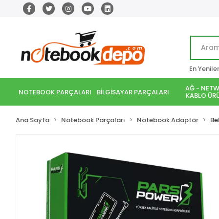
En Yenile
AĞ - NETW
NOTEBOOK PARÇALARI
BİLGİSAYAR PARÇALARI
KABLO ÜRÜ
Ana Sayfa
Notebook Parçaları
Notebook Adaptör
Be