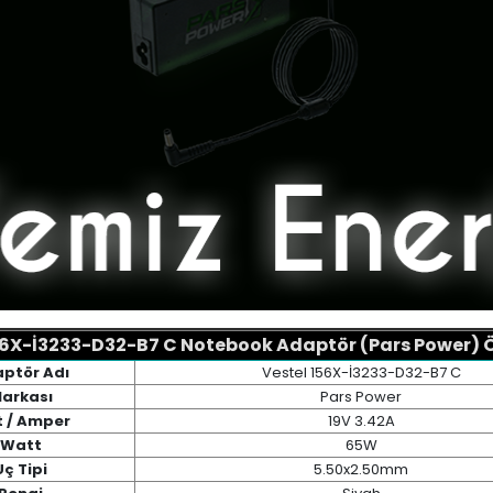
56X-İ3233-D32-B7 C Notebook Adaptör (Pars Power) Öz
ptör Adı
Vestel 156X-İ3233-D32-B7 C
arkası
Pars Power
t / Amper
19V 3.42A
Watt
65W
Uç Tipi
5.50x2.50mm