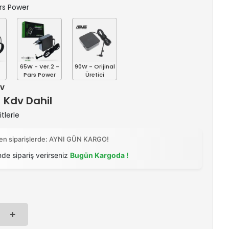
ars Power
s
65W - Ver.2 -
90W - Orijinal
Pars Power
Üretici
dv
) Kdv Dahil
tlerle
ilen siparişlerde: AYNI GÜN KARGO!
nde sipariş verirseniz
Bugün Kargoda !