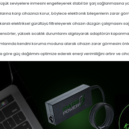
 düşük seviyelere inmesini engelleyerek stabil bir şarj sağlanmasına ya
ına karşı cihazınızı korur, böylece elektronik bileşenlerin zarar gör
nslı elektriksel gürültüyü filtreleyerek cihazın düzgün çalışmasını sağl
ensörler, yüksek sıcaklık durumlarını algılayarak adaptörün kapanma
mlarında kendini koruma moduna alarak cihazın zarar görmesini önle
a göre güç dağılımını optimize ederek enerji verimliliğini artırır ve cih