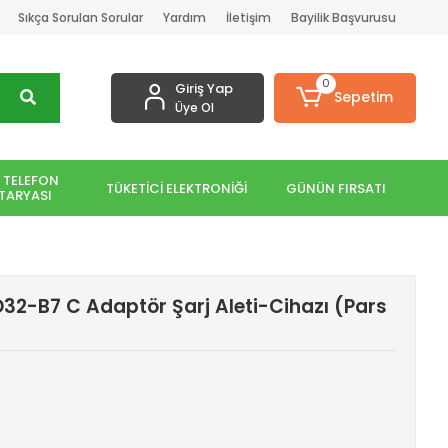
Sıkça Sorulan Sorular
Yardım
İletişim
Bayilik Başvurusu
0
Giriş Yap
Sepetim
Üye Ol
 TELEFON
TÜKETİCİ ELEKTRONİĞİ
GÜNÜN FIRSATI
TARYASI
32-B7 C Adaptör Şarj Aleti-Cihazı (Pars