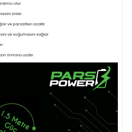
rdımcı olur.
mesini önler.
ar ve parazitleri azaltır.
sını ve soğumasını sağlar.
r.
azın ömrünü uzatır.