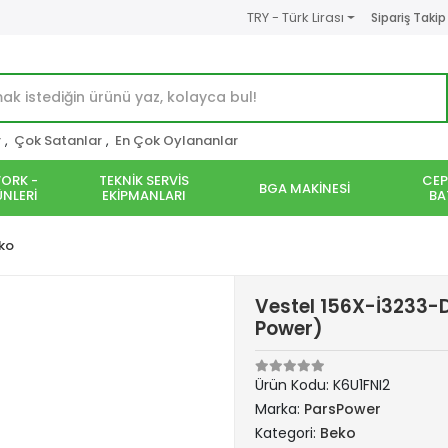
TRY - Türk Lirası
Sipariş Takip
r
,
Çok Satanlar
,
En Çok Oylananlar
ORK -
TEKNİK SERVİS
CEP
BGA MAKİNESİ
NLERİ
EKİPMANLARI
BA
ko
Vestel 156X-İ3233-D
Power)
Ürün Kodu:
K6U1FNI2
Marka:
ParsPower
Kategori:
Beko