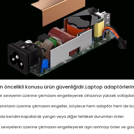
 öncelikli konusu ürün güvenliğidir.Laptop adaptörlerin
i bir seviyenin üzerine çıkmasını engelleyerek cihazınızı yüksek voltajda
 sınırların üzerine çıkmasını engeller, böylece hem adaptör hem de ba
a kendini kapatarak yangın veya diğer tehlikeli durumları önler.
 seviyelerin üzerine çıkmasını engelleyerek aşırı ısınmayı önler ve güven