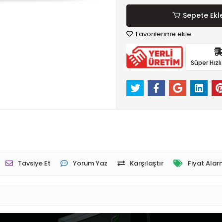
Sepete Ekl
Favorilerime ekle
Süper Hızl
Tavsiye Et
Yorum Yaz
Karşılaştır
Fiyat Alar