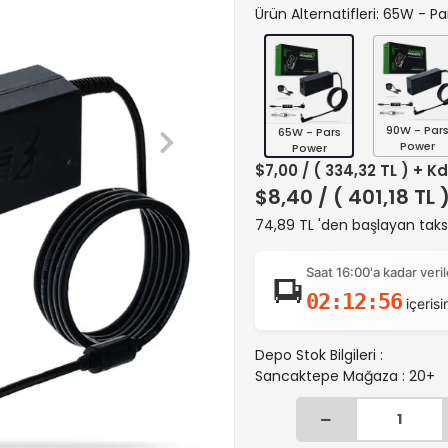
Ürün Alternatifleri: 65W - P
90W - Par
65W - Pars
Power
Power
$7,00
/ ( 334,32 TL ) + K
$8,40
/ ( 401,18 TL 
74,89 TL 'den başlayan taksi
Saat 16:00'a kadar ver
02:12:55
içerisi
Depo Stok Bilgileri :
Sancaktepe Mağaza : 20+