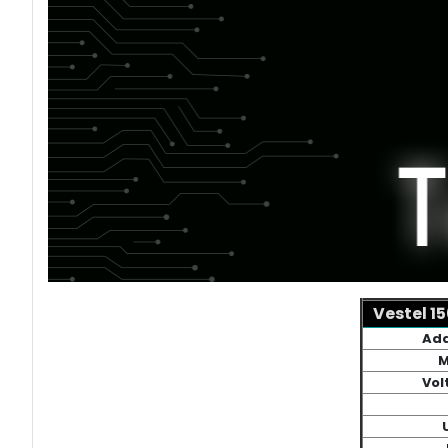
Vestel 1
Ada
M
Vol