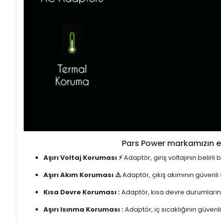
Pars Power markamızın en
Aşırı Voltaj Koruması ⚡
Adaptör, giriş voltajının belirl
Aşırı Akım Koruması ⚠️
Adaptör, çıkış akımının güvenli
Kısa Devre Koruması :
Adaptör, kısa devre durumlarınd
Aşırı Isınma Koruması :
Adaptör, iç sıcaklığının güvenli