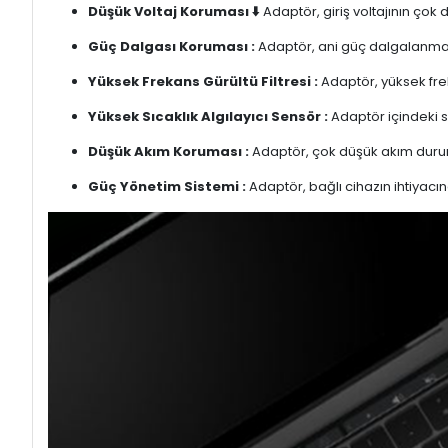
Düşük Voltaj Koruması ⬇️
Adaptör, giriş voltajının çok
Güç Dalgası Koruması :
Adaptör, ani güç dalgalanmalar
Yüksek Frekans Gürültü Filtresi :
Adaptör, yüksek freka
Yüksek Sıcaklık Algılayıcı Sensör :
Adaptör içindeki s
Düşük Akım Koruması :
Adaptör, çok düşük akım duru
Güç Yönetim Sistemi :
Adaptör, bağlı cihazın ihtiyacın