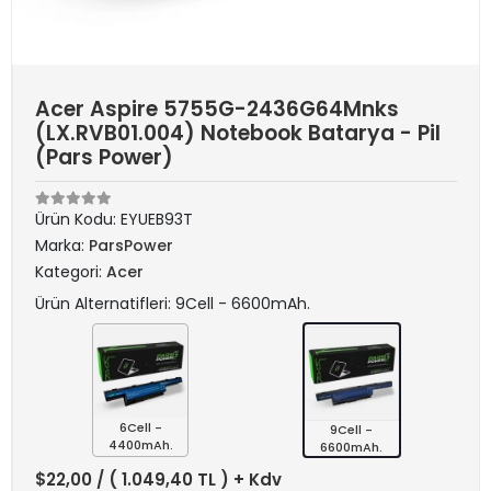
Acer Aspire 5755G-2436G64Mnks
(LX.RVB01.004) Notebook Batarya - Pil
(Pars Power)
Ürün Kodu:
EYUEB93T
Marka:
ParsPower
Kategori:
Acer
Ürün Alternatifleri: 9Cell - 6600mAh.
6Cell -
9Cell -
4400mAh.
6600mAh.
$22,00
/ ( 1.049,40 TL ) + Kdv