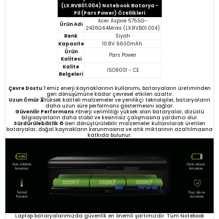
(LX.RVB01.004) Notebook Batarya -
Pil (Pars Power) Özellikleri
Acer Aspire 5755G-
Ürün Adı
2436G64Mnks (LX.RVB01.004)
Renk
Siyah
Kapasite
10.8V 6600mAh.
Ürün
Pars Power
Kalitesi
Kalite
ISO9001 - CE
Belgeleri
Çevre Dostu
Temiz enerji kaynaklarının kullanımı, bataryaların üretiminden
geri dönüşümüne kadar çevresel etkileri azaltır.
Uzun Ömür ⏳
Yüksek kaliteli malzemeler ve yenilikçi teknolojiler, bataryaların
daha uzun süre performans göstermesini sağlar.
Güvenilir Performans ⚡
Enerji verimliliği yüksek olan bataryalar, dizüstü
bilgisayarların daha stabil ve kesintisiz çalışmasına yardımcı olur.
Sürdürülebilirlik ♻️
Geri dönüştürülebilir malzemeler kullanılarak üretilen
bataryalar, doğal kaynakların korunmasına ve atık miktarının azaltılmasına
katkıda bulunur.
Laptop bataryalarımızda güvenlik en önemli şartımızdır. Tüm Notebook