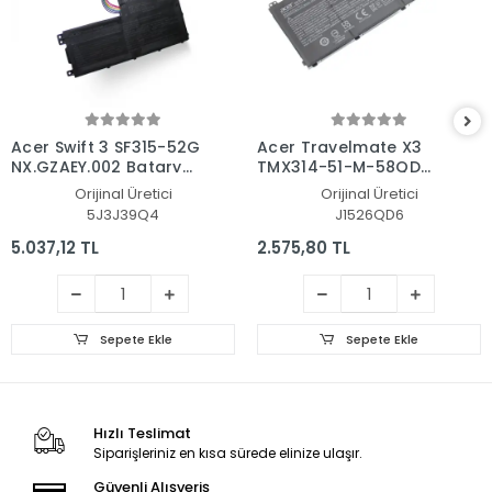
Acer Swift 3 SF315-52G
Acer Travelmate X3
NX.GZAEY.002 Batarya
TMX314-51-M-58QD
- Pil
NX.VJVEG.001 Batarya
Orijinal Üretici
Orijinal Üretici
- Pil
5J3J39Q4
J1526QD6
5.037,12 TL
2.575,80 TL
Sepete Ekle
Sepete Ekle
Hızlı Teslimat
Siparişleriniz en kısa sürede elinize ulaşır.
Güvenli Alışveriş