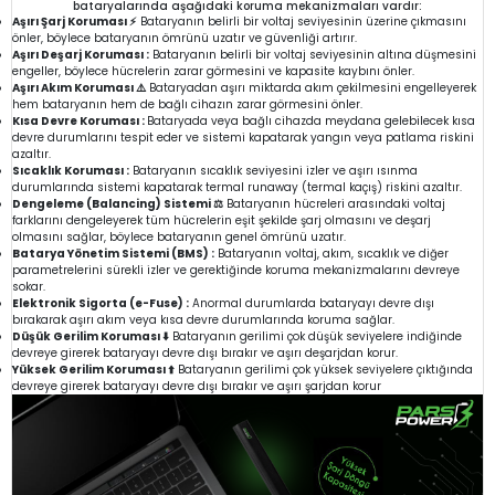
bataryalarında aşağıdaki koruma mekanizmaları vardır:
Aşırı Şarj Koruması ⚡
Bataryanın belirli bir voltaj seviyesinin üzerine çıkmasını
önler, böylece bataryanın ömrünü uzatır ve güvenliği artırır.
Aşırı Deşarj Koruması :
Bataryanın belirli bir voltaj seviyesinin altına düşmesini
engeller, böylece hücrelerin zarar görmesini ve kapasite kaybını önler.
Aşırı Akım Koruması ⚠️
Bataryadan aşırı miktarda akım çekilmesini engelleyerek
hem bataryanın hem de bağlı cihazın zarar görmesini önler.
Kısa Devre Koruması :
Bataryada veya bağlı cihazda meydana gelebilecek kısa
devre durumlarını tespit eder ve sistemi kapatarak yangın veya patlama riskini
azaltır.
Sıcaklık Koruması :
Bataryanın sıcaklık seviyesini izler ve aşırı ısınma
durumlarında sistemi kapatarak termal runaway (termal kaçış) riskini azaltır.
Dengeleme (Balancing) Sistemi ⚖️
Bataryanın hücreleri arasındaki voltaj
farklarını dengeleyerek tüm hücrelerin eşit şekilde şarj olmasını ve deşarj
olmasını sağlar, böylece bataryanın genel ömrünü uzatır.
Batarya Yönetim Sistemi (BMS) :
Bataryanın voltaj, akım, sıcaklık ve diğer
parametrelerini sürekli izler ve gerektiğinde koruma mekanizmalarını devreye
sokar.
Elektronik Sigorta (e-Fuse) :
Anormal durumlarda bataryayı devre dışı
bırakarak aşırı akım veya kısa devre durumlarında koruma sağlar.
Düşük Gerilim Koruması ⬇️
Bataryanın gerilimi çok düşük seviyelere indiğinde
devreye girerek bataryayı devre dışı bırakır ve aşırı deşarjdan korur.
Yüksek Gerilim Koruması ⬆️
Bataryanın gerilimi çok yüksek seviyelere çıktığında
devreye girerek bataryayı devre dışı bırakır ve aşırı şarjdan korur