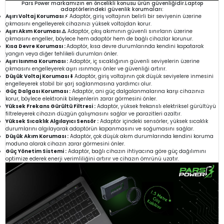
Pars Power markamızın en öncelikli konusu ürün güvenliğidir.Laptop
adaptörlerindeki güvenlik korumaları:
Aşırı Voltaj Koruması ⚡
Adaptör, giriş voltajının belirli bir seviyenin üzerine
çıkmasını engelleyerek cihazınızı yüksek voltajdan korur.
Aşırı Akım Koruması ⚠️
Adaptör, çıkış akımının güvenli sınırların üzerine
çıkmasını engeller, böylece hem adaptör hem de bağlı cihazlar korunur.
Kısa Devre Koruması :
Adaptör, kısa devre durumlarında kendini kapatarak
yangın veya diğer tehlikeli durumları önler.
Aşırı Isınma Koruması :
Adaptör, iç sıcaklığının güvenli seviyelerin üzerine
çıkmasını engelleyerek aşırı ısınmayı önler ve güvenliği artırır.
Düşük Voltaj Koruması ⬇️
Adaptör, giriş voltajının çok düşük seviyelere inmesini
engelleyerek stabil bir şarj sağlanmasına yardımcı olur.
Güç Dalgası Koruması :
Adaptör, ani güç dalgalanmalarına karşı cihazınızı
korur, böylece elektronik bileşenlerin zarar görmesini önler.
Yüksek Frekans Gürültü Filtresi :
Adaptör, yüksek frekanslı elektriksel gürültüyü
filtreleyerek cihazın düzgün çalışmasını sağlar ve parazitleri azaltır.
Yüksek Sıcaklık Algılayıcı Sensör :
Adaptör içindeki sensörler, yüksek sıcaklık
durumlarını algılayarak adaptörün kapanmasını ve soğumasını sağlar.
Düşük Akım Koruması :
Adaptör, çok düşük akım durumlarında kendini koruma
moduna alarak cihazın zarar görmesini önler.
Güç Yönetim Sistemi :
Adaptör, bağlı cihazın ihtiyacına göre güç dağılımını
optimize ederek enerji verimliliğini artırır ve cihazın ömrünü uzatır.