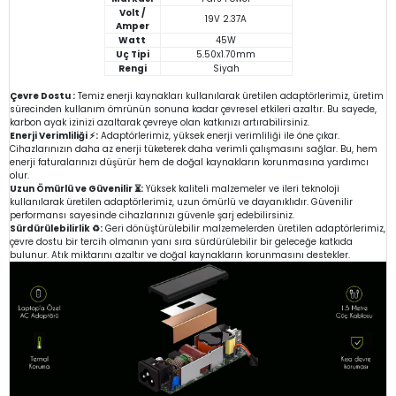
Volt /
19V 2.37A
Amper
Watt
45W
Uç Tipi
5.50x1.70mm
Rengi
Siyah
Çevre Dostu :
Temiz enerji kaynakları kullanılarak üretilen adaptörlerimiz, üretim
sürecinden kullanım ömrünün sonuna kadar çevresel etkileri azaltır. Bu sayede,
karbon ayak izinizi azaltarak çevreye olan katkınızı artırabilirsiniz.
Enerji Verimliliği ⚡:
Adaptörlerimiz, yüksek enerji verimliliği ile öne çıkar.
Cihazlarınızın daha az enerji tüketerek daha verimli çalışmasını sağlar. Bu, hem
enerji faturalarınızı düşürür hem de doğal kaynakların korunmasına yardımcı
olur.
Uzun Ömürlü ve Güvenilir ⏳:
Yüksek kaliteli malzemeler ve ileri teknoloji
kullanılarak üretilen adaptörlerimiz, uzun ömürlü ve dayanıklıdır. Güvenilir
performansı sayesinde cihazlarınızı güvenle şarj edebilirsiniz.
Sürdürülebilirlik ♻️:
Geri dönüştürülebilir malzemelerden üretilen adaptörlerimiz,
çevre dostu bir tercih olmanın yanı sıra sürdürülebilir bir geleceğe katkıda
bulunur. Atık miktarını azaltır ve doğal kaynakların korunmasını destekler.