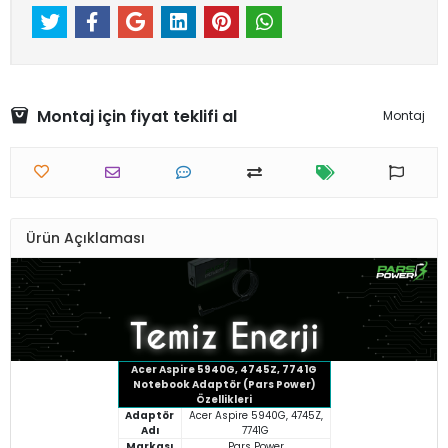
Montaj için fiyat teklifi al
Montaj
Ürün Açıklaması
Acer Aspire 5940G, 4745Z, 7741G
Notebook Adaptör (Pars Power)
Özellikleri
Adaptör
Acer Aspire 5940G, 4745Z,
Adı
7741G
Markası
Pars Power