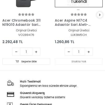
Tükendi
Acer Chromebook 311
Acer Aspire N17C4
N19Q10 Adaptör Şarj
Adaptör Şarj Aleti-
Aleti-Cihazı
Cihazı
Orijinal Üretici
Orijinal Üretici
VO289476
LUK9M5CH
2.292,48 TL
1.260,86 TL
Sepete Ekle
Stokta Yok
Hızlı Teslimat
Siparişleriniz en kısa sürede elinize ulaşır.
Güvenli Alışveriş
Güvenli ve kolay ödeme sistemi
Geniş Ürün Yelpazesi