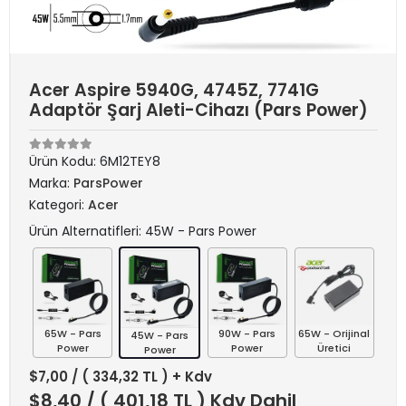
Acer Aspire 5940G, 4745Z, 7741G
Adaptör Şarj Aleti-Cihazı (Pars Power)
Ürün Kodu:
6M12TEY8
Marka:
ParsPower
Kategori:
Acer
Ürün Alternatifleri: 45W - Pars Power
65W - Pars
90W - Pars
65W - Orijinal
45W - Pars
Power
Power
Üretici
Power
$7,00
/ ( 334,32 TL ) + Kdv
$8,40
/ ( 401,18 TL ) Kdv Dahil