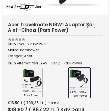
Acer Travelmate N18W1 Adaptör Şarj
Aleti-Cihazı (Pars Power)
Ürün Kodu:
YVU5R9W4
Marka:
ParsPower
Kategori:
Acer
Ürün Alternatifleri: 65W - Ver.2 - Pars Power
65W - Ver.1 -
65W - Ver.2 -
Pars Power
Pars Power
$15,50
/ ( 739,35 TL ) + Kdv
$18,60
/ ( 887,22 TL ) Kdv Dahil