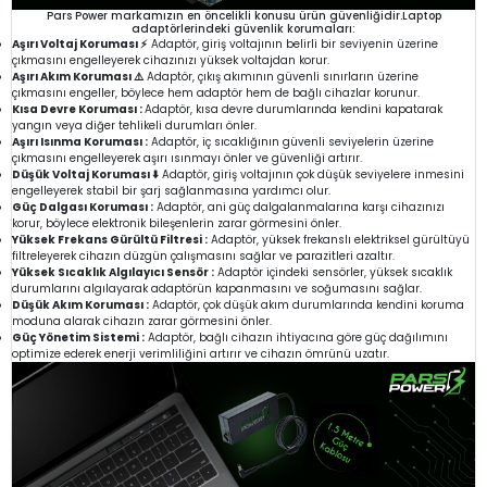
Pars Power markamızın en öncelikli konusu ürün güvenliğidir.Laptop
adaptörlerindeki güvenlik korumaları:
Aşırı Voltaj Koruması ⚡
Adaptör, giriş voltajının belirli bir seviyenin üzerine
çıkmasını engelleyerek cihazınızı yüksek voltajdan korur.
Aşırı Akım Koruması ⚠️
Adaptör, çıkış akımının güvenli sınırların üzerine
çıkmasını engeller, böylece hem adaptör hem de bağlı cihazlar korunur.
Kısa Devre Koruması :
Adaptör, kısa devre durumlarında kendini kapatarak
yangın veya diğer tehlikeli durumları önler.
Aşırı Isınma Koruması :
Adaptör, iç sıcaklığının güvenli seviyelerin üzerine
çıkmasını engelleyerek aşırı ısınmayı önler ve güvenliği artırır.
Düşük Voltaj Koruması ⬇️
Adaptör, giriş voltajının çok düşük seviyelere inmesini
engelleyerek stabil bir şarj sağlanmasına yardımcı olur.
Güç Dalgası Koruması :
Adaptör, ani güç dalgalanmalarına karşı cihazınızı
korur, böylece elektronik bileşenlerin zarar görmesini önler.
Yüksek Frekans Gürültü Filtresi :
Adaptör, yüksek frekanslı elektriksel gürültüyü
filtreleyerek cihazın düzgün çalışmasını sağlar ve parazitleri azaltır.
Yüksek Sıcaklık Algılayıcı Sensör :
Adaptör içindeki sensörler, yüksek sıcaklık
durumlarını algılayarak adaptörün kapanmasını ve soğumasını sağlar.
Düşük Akım Koruması :
Adaptör, çok düşük akım durumlarında kendini koruma
moduna alarak cihazın zarar görmesini önler.
Güç Yönetim Sistemi :
Adaptör, bağlı cihazın ihtiyacına göre güç dağılımını
optimize ederek enerji verimliliğini artırır ve cihazın ömrünü uzatır.