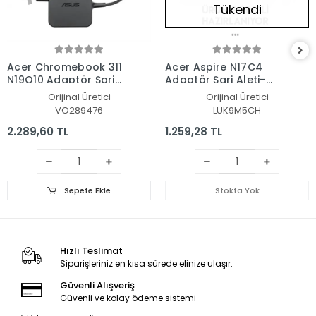
Tükendi
Acer Chromebook 311
Acer Aspire N17C4
N19Q10 Adaptör Şarj
Adaptör Şarj Aleti-
Aleti-Cihazı
Cihazı
Orijinal Üretici
Orijinal Üretici
VO289476
LUK9M5CH
2.289,60 TL
1.259,28 TL
Sepete Ekle
Stokta Yok
Hızlı Teslimat
Siparişleriniz en kısa sürede elinize ulaşır.
Güvenli Alışveriş
Güvenli ve kolay ödeme sistemi