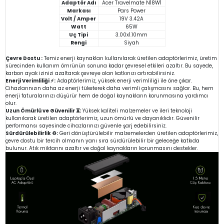
Adaptör Adı
Acer Travelmate N18W1
Markası
Pars Power
Volt / Amper
19V 3.42A
Watt
65W
Uç Tipi
3.00x1.10mm
Rengi
Siyah
Çevre Dostu :
Temiz enerji kaynakları kullanılarak üretilen adaptörlerimiz, üretim
sürecinden kullanım ömrünün sonuna kadar çevresel etkileri azaltır. Bu sayede,
karbon ayak izinizi azaltarak çevreye olan katkınızı artırabilirsiniz.
Enerji Verimliliği ⚡:
Adaptörlerimiz, yüksek enerji verimliliği ile öne çıkar.
Cihazlarınızın daha az enerji tüketerek daha verimli çalışmasını sağlar. Bu, hem
enerji faturalarınızı düşürür hem de doğal kaynakların korunmasına yardımcı
olur.
Uzun Ömürlü ve Güvenilir ⏳:
Yüksek kaliteli malzemeler ve ileri teknoloji
kullanılarak üretilen adaptörlerimiz, uzun ömürlü ve dayanıklıdır. Güvenilir
performansı sayesinde cihazlarınızı güvenle şarj edebilirsiniz.
Sürdürülebilirlik ♻️:
Geri dönüştürülebilir malzemelerden üretilen adaptörlerimiz,
çevre dostu bir tercih olmanın yanı sıra sürdürülebilir bir geleceğe katkıda
bulunur. Atık miktarını azaltır ve doğal kaynakların korunmasını destekler.