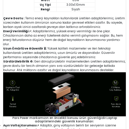
Watt
65W
Uç Tipi
3.00x1.10mm
Rengi
Siyah
Çevre Dostu :
Temiz enerji kaynakları kullanılarak üretilen adaptörlerimiz, üretim
sürecinden kullanım ömrünün sonuna kadar çevresel etkileri azaltır. Bu sayede,
karbon ayak izinizi azaltarak çevreye olan katkınızı artırabilirsiniz.
Enerji Verimliliği ⚡:
Adaptörlerimiz, yüksek enerji verimliliği ile öne çıkar.
Cihazlarınızın daha az enerji tüketerek daha verimli çalışmasını sağlar. Bu, hem
enerji faturalarınızı düşürür hem de doğal kaynakların korunmasına yardımcı
olur.
Uzun Ömürlü ve Güvenilir ⏳:
Yüksek kaliteli malzemeler ve ileri teknoloji
kullanılarak üretilen adaptörlerimiz, uzun ömürlü ve dayanıklıdır. Güvenilir
performansı sayesinde cihazlarınızı güvenle şarj edebilirsiniz.
Sürdürülebilirlik ♻️:
Geri dönüştürülebilir malzemelerden üretilen adaptörlerimiz,
çevre dostu bir tercih olmanın yanı sıra sürdürülebilir bir geleceğe katkıda
bulunur. Atık miktarını azaltır ve doğal kaynakların korunmasını destekler.
Pars Power markamızın en öncelikli konusu ürün güvenliğidir.Laptop
adaptörlerindeki güvenlik korumaları:
Aşırı Voltaj Koruması ⚡
Adaptör, giriş voltajının belirli bir seviyenin üzerine