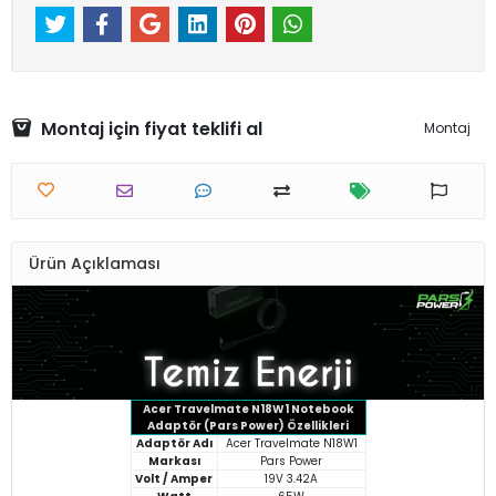
Montaj için fiyat teklifi al
Montaj
Ürün Açıklaması
Acer Travelmate N18W1 Notebook
Adaptör (Pars Power) Özellikleri
Adaptör Adı
Acer Travelmate N18W1
Markası
Pars Power
Volt / Amper
19V 3.42A