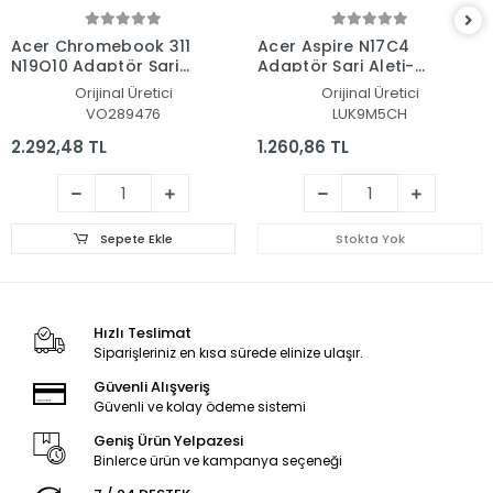
Acer Chromebook 311
Acer Aspire N17C4
N19Q10 Adaptör Şarj
Adaptör Şarj Aleti-
Aleti-Cihazı
Cihazı
Orijinal Üretici
Orijinal Üretici
VO289476
LUK9M5CH
2.292,48 TL
1.260,86 TL
Sepete Ekle
Stokta Yok
Hızlı Teslimat
Siparişleriniz en kısa sürede elinize ulaşır.
Güvenli Alışveriş
Güvenli ve kolay ödeme sistemi
Geniş Ürün Yelpazesi
Binlerce ürün ve kampanya seçeneği