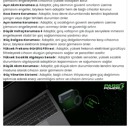
çıkmasını engelleyerek cihazınızı yüksek voltajdan korur.
Aşırı Akım Koruması ⚠️
Adaptör, çıkış akımının güvenli sınırların üzerine
çıkmasını engeller, böylece hem adaptör hem de bağlı cihazlar korunur.
Kısa Devre Koruması :
Adaptör, kısa devre durumlarında kendini kapatarak
yangın veya diğer tehlikeli durumları önler.
Aşırı Isınma Koruması :
Adaptör, iç sıcaklığının güvenli seviyelerin üzerine
çıkmasını engelleyerek aşırı ısınmayı önler ve güvenliği artırır.
Düşük Voltaj Koruması ⬇️
Adaptör, giriş voltajının çok düşük seviyelere inmesini
engelleyerek stabil bir şarj sağlanmasına yardımcı olur.
Güç Dalgası Koruması :
Adaptör, ani güç dalgalanmalarına karşı cihazınızı
korur, böylece elektronik bileşenlerin zarar görmesini önler.
Yüksek Frekans Gürültü Filtresi :
Adaptör, yüksek frekanslı elektriksel gürültüyü
filtreleyerek cihazın düzgün çalışmasını sağlar ve parazitleri azaltır.
Yüksek Sıcaklık Algılayıcı Sensör :
Adaptör içindeki sensörler, yüksek sıcaklık
durumlarını algılayarak adaptörün kapanmasını ve soğumasını sağlar.
Düşük Akım Koruması :
Adaptör, çok düşük akım durumlarında kendini koruma
moduna alarak cihazın zarar görmesini önler.
Güç Yönetim Sistemi :
Adaptör, bağlı cihazın ihtiyacına göre güç dağılımını
optimize ederek enerji verimliliğini artırır ve cihazın ömrünü uzatır.