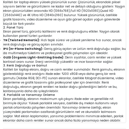
Kaliteli bir laptop ekranı yüksek çözünürlük sunar. Çözünürlük, ekrandaki piksel
sayısını belirler ve görüntülerin ne kadar net ve detaylı olduğunu gösterir. Yaygın
ekran çözünürlükleri arasında HD (1366x768),Full HD (1920x1080),Quad HD
(2560x1440) ve 4K Ultra HD (3840x2160) bulunur. Yüksek çözünürlük, özellikle
grafik tasarımı, video düzenleme ve oyun gibi görsel açıdan yoğun görevlerde
büyük bir fark yaratır.
2. Panel Türü
Ekran panel türü, görüntü kalitesini ve renk doğruluğunu etkiler. Yaygın olarak
kullanılan panel türleri şunlardır:
TN (Twisted Nematic):
Hızlı tepki süresi ve yüksek yenileme hızı sunar, ancak
renk doğruluğu ve görüş açıları sınırlıdır.
IPS (In-Plane Switching):
Geniş görüş açıları ve üstün renk doğruluğu sağlar, bu
da multimedya tüketimi ve profesyonel grafik çalışmaları için idealdir.
OLED (Organic Light-Emitting Diode):
Derin siyahlar, canlı renkler ve yüksek
kontrast oranı sunar. Enerji verimliliği yüksektir ve ince tasarımlar sağlar.
3. Renk Doğruluğu ve Gamut
Kaliteli bir laptop ekranı, doğru ve canlı renkler sunmalıdır. Renk gamutu, ekranın
gösterebildiği renk aralığını ifade eder. %100 sRGB veya daha geniş bir renk
gamutu (Adobe RGB, DCI-P3) sunan ekranlar, özellikle fotoğraf düzenleme, video
düzenleme ve grafik tasarımı gibi profesyonel işler için önemlidir. Renk
doğruluğu, ekranın gerçek renkleri ne kadar doğru gösterdiğini belirtir ve bu,
kalibrasyonla daha da iyileştirilebilir.
4. Parlaklık ve Yansımayı Önleme
Ekran parlaklığı, ekranın maksimum ışık çıkışını ifade eder ve genellikle nit
birimiyle ölçülür. Yüksek parlaklık seviyesi, özellikle dış mekan kullanımı veya
parlak ortamlarda çalışırken önemlidir. Yansımayı önleme özelliği, ekran
yüzeyindeki parlamaları azaltarak görüntülerin net ve okunabilir kalmasını
sağlar. Mat ekran kaplamaları, yansıma problemlerini minimize ederken, parlak
ekranlar daha canlı renkler sunar ancak daha fazla yansımaya neden olabilir.