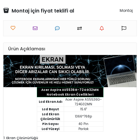
Montaj için fiyat teklifi al
Montaj
Ürün Açıklaması
Acer Aspire AS5536G-724G32MN
Notebook Ekran Özellikleri
Acer Aspire AS5536G-
Lcd Ekran Adı
724G32MN
Lcd Boyut
15.6"
Lcd Ekran
1366*768p
Çözünürlük
Pin Sayısı
40 Pin
Lcd Yüzeyi
Parlak
1. Ekran Çözünürlüğü