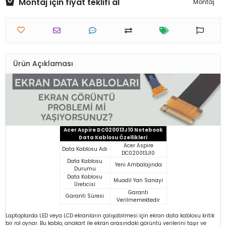
Montaj için fiyat teklifi al
Montaj
Ürün Açıklaması
Acer Aspire DC020013J10 Notebook
Data Kablosu Özellikleri
Acer Aspire
Data Kablosu Adı
DC020013J10
Data Kablosu
Yeni Ambalajında
Durumu
Data Kablosu
Muadil Yan Sanayi
Üreticisi
Garanti
Garanti Süresi
Verilmemektedir
Laptoplarda LED veya LCD ekranların çalışabilmesi için ekran data kablosu kritik
bir rol oynar. Bu kablo, anakart ile ekran arasındaki görüntü verilerini taşır ve