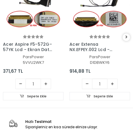
Acer Aspire F5-572G-
Acer Extensa
57YK Lcd - Ekran Data
NX.EFPEY.002 Lcd -
Flex Kablosu
Ekran Data Flex
ParsPower
ParsPower
Kablosu
5VVU2WK7
D1DBWKY6
371,67 TL
914,88 TL
Sepete Ekle
Sepete Ekle
Hızlı Teslimat
Siparişleriniz en kısa sürede elinize ulaşır.