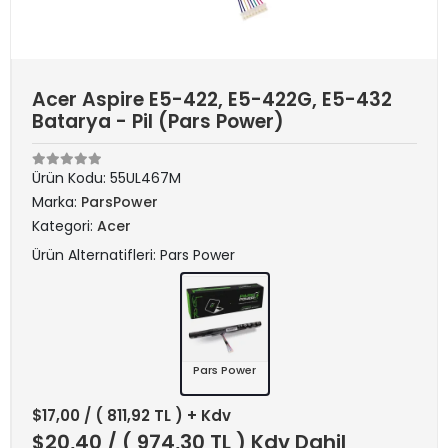
Acer Aspire E5-422, E5-422G, E5-432
Batarya - Pil (Pars Power)
Ürün Kodu:
55UL467M
Marka:
ParsPower
Kategori:
Acer
Ürün Alternatifleri: Pars Power
Pars Power
$17,00
/ ( 811,92 TL ) + Kdv
$20,40
/ ( 974,30 TL ) Kdv Dahil