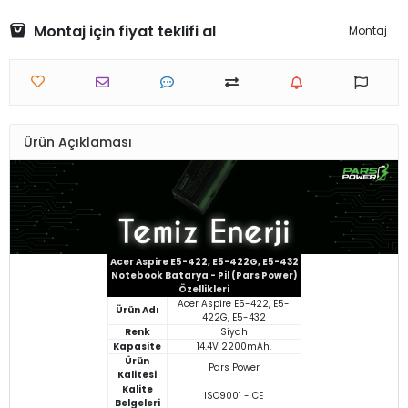
Montaj için fiyat teklifi al
Montaj
Ürün Açıklaması
Acer Aspire E5-422, E5-422G, E5-432
Notebook Batarya - Pil (Pars Power)
Özellikleri
Acer Aspire E5-422, E5-
Ürün Adı
422G, E5-432
Renk
Siyah
Kapasite
14.4V 2200mAh.
Ürün
Pars Power
Kalitesi
Kalite
ISO9001 - CE
Belgeleri