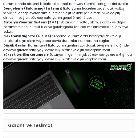
durumlarında sistemi kapatarak termal runaway (termal kaçış) riskini azaltır.
Dengeleme (Balancing) Sistemi ⚖️
Bataryanın hücreleri arasındaki voltaj
farklarını dengeleyerek tüm hücrelerin eşit şekilde şarj olmasını ve deşarj
olmasını sağlar, böylece bataryanın genel ömrünü uzatır.
Batarya Yönetim Sistemi (BMS) :
Bataryanın voltaj, akım, sıcaklık ve diğer
parametrelerini sürekli izler ve gerektiğinde koruma mekanizmalarını devreye
sokar.
Elektronik Sigorta (e-Fuse) :
Anormal durumlarda bataryayı devre dışı
bırakarak aşırı akım veya kısa devre durumlarında koruma sağlar.
Düşük Gerilim Koruması ⬇️
Bataryanın gerilimi çok düşük seviyelere indiğinde
devreye girerek bataryayı devre dışı bırakır ve aşırı deşarjdan korur.
Yüksek Gerilim Koruması ⬆️
Bataryanın gerilimi çok yüksek seviyelere çıktığında
devreye girerek bataryayı devre dışı bırakır ve aşırı şarjdan korur
Garanti ve Teslimat