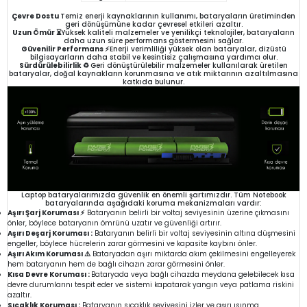
Çevre Dostu
Temiz enerji kaynaklarının kullanımı, bataryaların üretiminden
geri dönüşümüne kadar çevresel etkileri azaltır.
Uzun Ömür ⏳
Yüksek kaliteli malzemeler ve yenilikçi teknolojiler, bataryaların
daha uzun süre performans göstermesini sağlar.
Güvenilir Performans ⚡
Enerji verimliliği yüksek olan bataryalar, dizüstü
bilgisayarların daha stabil ve kesintisiz çalışmasına yardımcı olur.
Sürdürülebilirlik ♻️
Geri dönüştürülebilir malzemeler kullanılarak üretilen
bataryalar, doğal kaynakların korunmasına ve atık miktarının azaltılmasına
katkıda bulunur.
Laptop bataryalarımızda güvenlik en önemli şartımızdır. Tüm Notebook
bataryalarında aşağıdaki koruma mekanizmaları vardır:
Aşırı Şarj Koruması ⚡
Bataryanın belirli bir voltaj seviyesinin üzerine çıkmasını
önler, böylece bataryanın ömrünü uzatır ve güvenliği artırır.
Aşırı Deşarj Koruması :
Bataryanın belirli bir voltaj seviyesinin altına düşmesini
engeller, böylece hücrelerin zarar görmesini ve kapasite kaybını önler.
Aşırı Akım Koruması ⚠️
Bataryadan aşırı miktarda akım çekilmesini engelleyerek
hem bataryanın hem de bağlı cihazın zarar görmesini önler.
Kısa Devre Koruması :
Bataryada veya bağlı cihazda meydana gelebilecek kısa
devre durumlarını tespit eder ve sistemi kapatarak yangın veya patlama riskini
azaltır.
Sıcaklık Koruması :
Bataryanın sıcaklık seviyesini izler ve aşırı ısınma