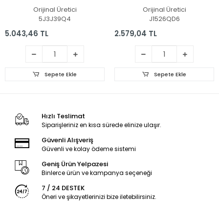
- Pil
NX.VJVEG.001 Batarya
Orijinal Üretici
Orijinal Üretici
- Pil
5J3J39Q4
J1526QD6
5.043,46 TL
2.579,04 TL
Sepete Ekle
Sepete Ekle
Hızlı Teslimat
Siparişleriniz en kısa sürede elinize ulaşır.
Güvenli Alışveriş
Güvenli ve kolay ödeme sistemi
Geniş Ürün Yelpazesi
Binlerce ürün ve kampanya seçeneği
7 / 24 DESTEK
Öneri ve şikayetlerinizi bize iletebilirsiniz.