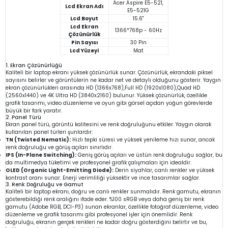
Acer Aspire E5-521,
Lcd Ekran Adı
E5-521G
Lcd Boyut
15.6"
Lcd Ekran
1366*768p - 60Hz
Çözünürlük
Pin Sayısı
30 Pin
Lcd Yüzeyi
Mat
1. Ekran Çözünürlüğü
Kaliteli bir laptop ekranı yüksek çözünürlük sunar. Çözünürlük, ekrandaki piksel
sayısını belirler ve görüntülerin ne kadar net ve detaylı olduğunu gösterir. Yaygın
ekran çözünürlükleri arasında HD (1366x768),Full HD (1920x1080),Quad HD
(2560x1440) ve 4K Ultra HD (3840x2160) bulunur. Yüksek çözünürlük, özellikle
grafik tasarımı, video düzenleme ve oyun gibi görsel açıdan yoğun görevlerde
büyük bir fark yaratır.
2. Panel Türü
Ekran panel türü, görüntü kalitesini ve renk doğruluğunu etkiler. Yaygın olarak
kullanılan panel türleri şunlardır:
TN (Twisted Nematic):
Hızlı tepki süresi ve yüksek yenileme hızı sunar, ancak
renk doğruluğu ve görüş açıları sınırlıdır.
IPS (In-Plane Switching):
Geniş görüş açıları ve üstün renk doğruluğu sağlar, bu
da multimedya tüketimi ve profesyonel grafik çalışmaları için idealdir.
OLED (Organic Light-Emitting Diode):
Derin siyahlar, canlı renkler ve yüksek
kontrast oranı sunar. Enerji verimliliği yüksektir ve ince tasarımlar sağlar.
3. Renk Doğruluğu ve Gamut
Kaliteli bir laptop ekranı, doğru ve canlı renkler sunmalıdır. Renk gamutu, ekranın
gösterebildiği renk aralığını ifade eder. %100 sRGB veya daha geniş bir renk
gamutu (Adobe RGB, DCI-P3) sunan ekranlar, özellikle fotoğraf düzenleme, video
düzenleme ve grafik tasarımı gibi profesyonel işler için önemlidir. Renk
doğruluğu, ekranın gerçek renkleri ne kadar doğru gösterdiğini belirtir ve bu,