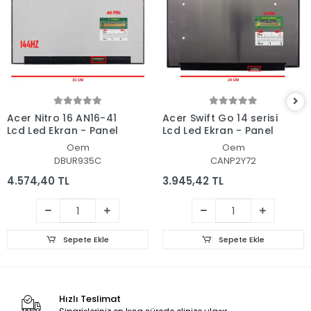
Acer Nitro 16 AN16-41
Acer Swift Go 14 serisi
Lcd Led Ekran - Panel
Lcd Led Ekran - Panel
Oem
Oem
DBUR935C
CANP2Y72
4.574,40 TL
3.945,42 TL
Sepete Ekle
Sepete Ekle
Hızlı Teslimat